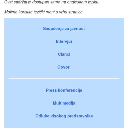
Ovaj sadržaj je dostupan samo na engleskom jeziku.
Molimo koristite jezički meni u vrhu stranice.
Saopćenja za javnost
Intervjui
Članci
Govori
Press konferencije
Multimedija
Odluke visokog predstavnika