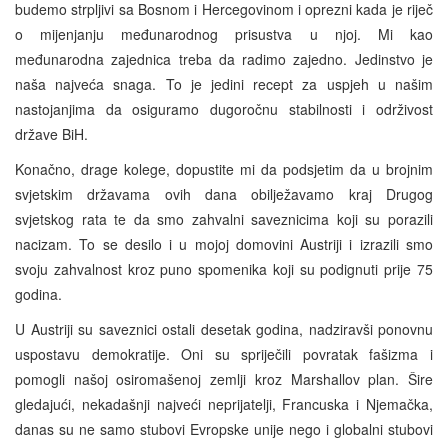
budemo strpljivi sa Bosnom i Hercegovinom i oprezni kada je riječ
o mijenjanju međunarodnog prisustva u njoj. Mi kao
međunarodna zajednica treba da radimo zajedno. Jedinstvo je
naša najveća snaga. To je jedini recept za uspjeh u našim
nastojanjima da osiguramo dugoročnu stabilnosti i održivost
države BiH.
Konačno, drage kolege, dopustite mi da podsjetim da u brojnim
svjetskim državama ovih dana obilježavamo kraj Drugog
svjetskog rata te da smo zahvalni saveznicima koji su porazili
nacizam. To se desilo i u mojoj domovini Austriji i izrazili smo
svoju zahvalnost kroz puno spomenika koji su podignuti prije 75
godina.
U Austriji su saveznici ostali desetak godina, nadziravši ponovnu
uspostavu demokratije. Oni su spriječili povratak fašizma i
pomogli našoj osiromašenoj zemlji kroz Marshallov plan. Šire
gledajući, nekadašnji najveći neprijatelji, Francuska i Njemačka,
danas su ne samo stubovi Evropske unije nego i globalni stubovi