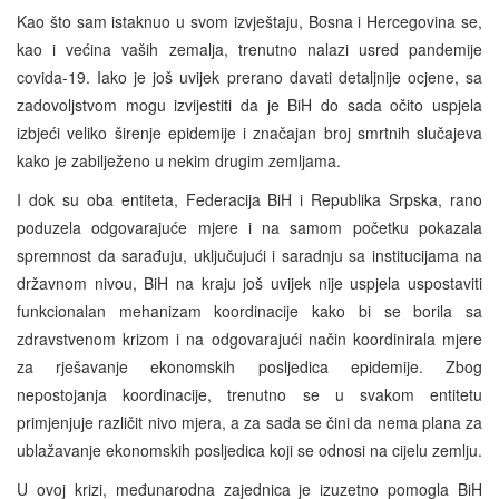
Kao što sam istaknuo u svom izvještaju, Bosna i Hercegovina se,
kao i većina vaših zemalja, trenutno nalazi usred pandemije
covida-19. Iako je još uvijek prerano davati detaljnije ocjene, sa
zadovoljstvom mogu izvijestiti da je BiH do sada očito uspjela
izbjeći veliko širenje epidemije i značajan broj smrtnih slučajeva
kako je zabilježeno u nekim drugim zemljama.
I dok su oba entiteta, Federacija BiH i Republika Srpska, rano
poduzela odgovarajuće mjere i na samom početku pokazala
spremnost da sarađuju, uključujući i saradnju sa institucijama na
državnom nivou, BiH na kraju još uvijek nije uspjela uspostaviti
funkcionalan mehanizam koordinacije kako bi se borila sa
zdravstvenom krizom i na odgovarajući način koordinirala mjere
za rješavanje ekonomskih posljedica epidemije. Zbog
nepostojanja koordinacije, trenutno se u svakom entitetu
primjenjuje različit nivo mjera, a za sada se čini da nema plana za
ublažavanje ekonomskih posljedica koji se odnosi na cijelu zemlju.
U ovoj krizi, međunarodna zajednica je izuzetno pomogla BiH