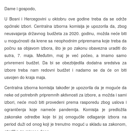
Dame i gospodo,
U Bosni i Hercegovini u oktobru ove godine treba da se održe
općinski izbori. Centralna izborna komisija je upozorila da, zbog
neusvajanja državnog budžeta za 2020. godinu, možda neće biti
u mogućnosti da krene sa neophodnim pripremama koje treba da
počnu sa objavom izbora, što je po zakonu obavezna uraditi do
sutra, 7. maja. Međutim, maj je već počeo, a imamo samo
privremeni budžet. Da bi se obezbijedila dodatna sredstva za
izbore treba nam redovni budžet i nadamo se da će on biti
usvojen do kraja maja.
Centralna izborna komisija također je upozorila da je moguće da
neke od potrebnih pripremnih aktivnosti za izbore, a možda i sami
izbori, neće moći biti provedeni prema rasporedu zbog uslova i
ograničenja koje nameće pandemija. Komisija je predložila
zakonske odredbe koje bi joj omogućile odlaganje izbora na
period duži od onog koji je trenutno moguć u skladu sa zakonom,