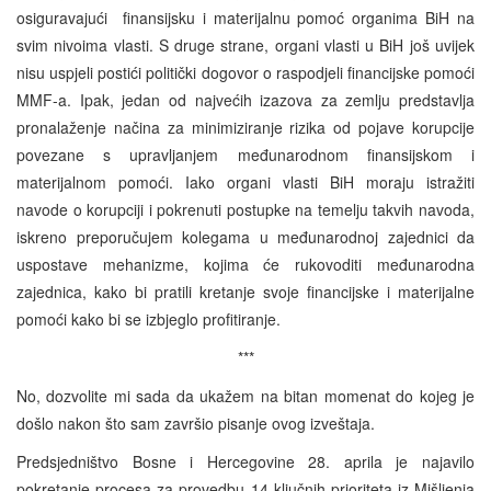
osiguravajući finansijsku i materijalnu pomoć organima BiH na
svim nivoima vlasti. S druge strane, organi vlasti u BiH još uvijek
nisu uspjeli postići politički dogovor o raspodjeli financijske pomoći
MMF-a. Ipak, jedan od najvećih izazova za zemlju predstavlja
pronalaženje načina za minimiziranje rizika od pojave korupcije
povezane s upravljanjem međunarodnom finansijskom i
materijalnom pomoći. Iako organi vlasti BiH moraju istražiti
navode o korupciji i pokrenuti postupke na temelju takvih navoda,
iskreno preporučujem kolegama u međunarodnoj zajednici da
uspostave mehanizme, kojima će rukovoditi međunarodna
zajednica, kako bi pratili kretanje svoje financijske i materijalne
pomoći kako bi se izbjeglo profitiranje.
***
No, dozvolite mi sada da ukažem na bitan momenat do kojeg je
došlo nakon što sam završio pisanje ovog izveštaja.
Predsjedništvo Bosne i Hercegovine 28. aprila je najavilo
pokretanje procesa za provedbu 14 ključnih prioriteta iz Mišljenja