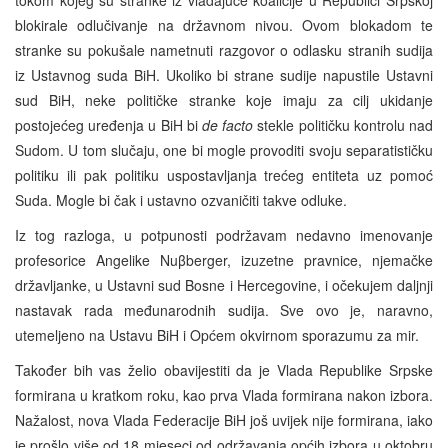
tokom kojeg su stranke iz vladajuće koalicije u Republici Srpskoj
blokirale odlučivanje na državnom nivou. Ovom blokadom te
stranke su pokušale nametnuti razgovor o odlasku stranih sudija
iz Ustavnog suda BiH. Ukoliko bi strane sudije napustile Ustavni
sud BiH, neke političke stranke koje imaju za cilj ukidanje
postojećeg uređenja u BiH bi
de facto
stekle političku kontrolu nad
Sudom. U tom slučaju, one bi mogle provoditi svoju separatističku
politiku ili pak politiku uspostavljanja trećeg entiteta uz pomoć
Suda. Mogle bi čak i ustavno ozvaničiti takve odluke.
Iz tog razloga, u potpunosti podržavam nedavno imenovanje
profesorice Angelike Nuβberger, izuzetne pravnice, njemačke
državljanke, u Ustavni sud Bosne i Hercegovine, i očekujem daljnji
nastavak rada međunarodnih sudija. Sve ovo je, naravno,
utemeljeno na Ustavu BiH i Općem okvirnom sporazumu za mir.
Također bih vas želio obavijestiti da je Vlada Republike Srpske
formirana u kratkom roku, kao prva Vlada formirana nakon izbora.
Nažalost, nova Vlada Federacije BiH još uvijek nije formirana, iako
je prošlo više od 18 mjeseci od održavanja općih izbora u oktobru