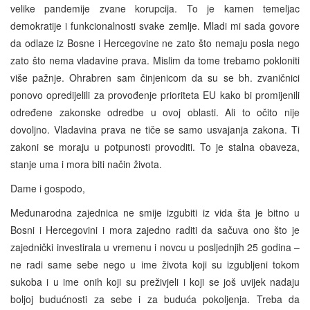
velike pandemije zvane korupcija. To je kamen temeljac
demokratije i funkcionalnosti svake zemlje. Mladi mi sada govore
da odlaze iz Bosne i Hercegovine ne zato što nemaju posla nego
zato što nema vladavine prava. Mislim da tome trebamo pokloniti
više pažnje. Ohrabren sam činjenicom da su se bh. zvaničnici
ponovo opredijelili za provođenje prioriteta EU kako bi promijenili
određene zakonske odredbe u ovoj oblasti. Ali to očito nije
dovoljno. Vladavina prava ne tiče se samo usvajanja zakona. Ti
zakoni se moraju u potpunosti provoditi. To je stalna obaveza,
stanje uma i mora biti način života.
Dame i gospodo,
Međunarodna zajednica ne smije izgubiti iz vida šta je bitno u
Bosni i Hercegovini i mora zajedno raditi da sačuva ono što je
zajednički investirala u vremenu i novcu u posljednjih 25 godina –
ne radi same sebe nego u ime života koji su izgubljeni tokom
sukoba i u ime onih koji su preživjeli i koji se još uvijek nadaju
boljoj budućnosti za sebe i za buduća pokoljenja. Treba da