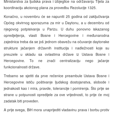
Ministarstva za ljudska prava i izbjeglice na održavanju Tijela za
koordinaciju akcionog plana za provedbu Rezolucije 1325.
Konačno, u novembru će se napuniti 25 godina od zaključivanja
Općeg okvirnog sporazuma za mir u Daytonu, a u decembru od
njegovog potpisivanja u Parizu. U duhu ponovno iskazanog
opredjeljenja, vlasti Bosne i Hercegovine i međunarodna
zajednica treba da se još jednom obavežu na očuvanje daytonske
strukture jačanjem državnih institucija i nadležnosti koje su
preuzele u skladu sa ovlastima države iz Ustava Bosne i
Hercegovine. To ne znači centralizaciju nego jačanje
funkcionalnosti države.
Trebamo se sjetiti da prve rečenice preambule Ustava Bosne i
Hercegovine ističu poštivanje ljudskog dostojanstva, slobode i
jednakosti kao i mira, pravde, tolerancije i pomirenja. Što prije se
strane u potpunosti opredijele za ove vrijednosti, to prije će moj
zadatak biti proveden.
A prije svega, BiH mora unaprijediti vladavinu prava i borbu protiv