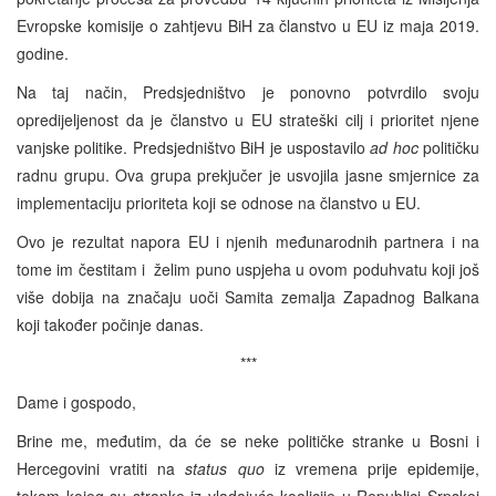
Evropske komisije o zahtjevu BiH za članstvo u EU iz maja 2019.
godine.
Na taj način, Predsjedništvo je ponovno potvrdilo svoju
opredijeljenost da je članstvo u EU strateški cilj i prioritet njene
vanjske politike. Predsjedništvo BiH je uspostavilo
ad hoc
političku
radnu grupu. Ova grupa prekjučer je usvojila jasne smjernice za
implementaciju prioriteta koji se odnose na članstvo u EU.
Ovo je rezultat napora EU i njenih međunarodnih partnera i na
tome im čestitam i želim puno uspjeha u ovom poduhvatu koji još
više dobija na značaju uoči Samita zemalja Zapadnog Balkana
koji također počinje danas.
***
Dame i gospodo,
Brine me, međutim, da će se neke političke stranke u Bosni i
Hercegovini vratiti na
status quo
iz vremena prije epidemije,