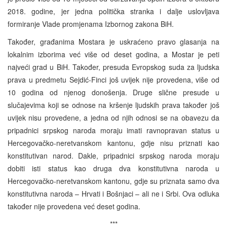
2018. godine, jer jedna politička stranka i dalje uslovljava
formiranje Vlade promjenama Izbornog zakona BiH.
Također, građanima Mostara je uskraćeno pravo glasanja na
lokalnim izborima već više od deset godina, a Mostar je peti
najveći grad u BiH. Također, presuda Evropskog suda za ljudska
prava u predmetu Sejdić-Finci još uvijek nije provedena, više od
10 godina od njenog donošenja. Druge slične presude u
slučajevima koji se odnose na kršenje ljudskih prava također još
uvijek nisu provedene, a jedna od njih odnosi se na obavezu da
pripadnici srpskog naroda moraju imati ravnopravan status u
Hercegovačko-neretvanskom kantonu, gdje nisu priznati kao
konstitutivan narod. Dakle, pripadnici srpskog naroda moraju
dobiti isti status kao druga dva konstitutivna naroda u
Hercegovačko-neretvanskom kantonu, gdje su priznata samo dva
konstitutivna naroda – Hrvati i Bošnjaci – ali ne i Srbi. Ova odluka
također nije provedena već deset godina.
***