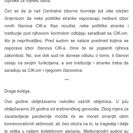
otprilike za mjesec dana.
Čini se da je rad Centralne izborne komisije još više otežan
činjenicom da neke političke stranke osporavaju nedavni izbor
novih članova CIK-a. Kao rezultat, neke političke stranke i
institucije pod njihovom kontrolom odbijaju sarađivati sa CIK-om,
što je neprihvatljivo. Pred sudom se nalaze predmeti kojima se
osporava izbor članova CIK-a, čime će se pojasniti njihova
zakonitost. No, sve dok sud ne donese odluku o tome, ti članovi
ostaju na svojim funkcijama, a sve institucije i stranke treba da
sarađuju sa CIK-om i njegovim članovima.
***
Drage kolege,
Ove godine obilježavamo nekoliko važnih obljetnica. U julu
obilježavamo 25 godina od srebreničkog genocida. Zbog mjera za
zaustavljanje pandemije možda će se morati smanjiti obim
komemorativnih aktivnosti, ali, bez obzira na to, ta tragedija i dalje
je velika u našem kolektivnom sjećanju. Međunarodni sudovi su