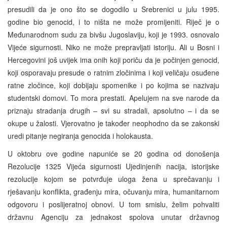
presudili da je ono što se dogodilo u Srebrenici u julu 1995.
godine bio genocid, i to ništa ne može promijeniti. Riječ je o
Međunarodnom sudu za bivšu Jugoslaviju, koji je 1993. osnovalo
Vijeće sigurnosti. Niko ne može prepravljati istoriju. Ali u Bosni i
Hercegovini još uvijek ima onih koji poriču da je počinjen genocid,
koji osporavaju presude o ratnim zločinima i koji veličaju osuđene
ratne zločince, koji dobijaju spomenike i po kojima se nazivaju
studentski domovi. To mora prestati. Apelujem na sve narode da
priznaju stradanja drugih – svi su stradali, apsolutno – i da se
okupe u žalosti. Vjerovatno je također neophodno da se zakonski
uredi pitanje negiranja genocida i holokausta.
U oktobru ove godine napuniće se 20 godina od donošenja
Rezolucije 1325 Vijeća sigurnosti Ujedinjenih nacija, istorijske
rezolucije kojom se potvrđuje uloga žena u sprečavanju i
rješavanju konflikta, građenju mira, očuvanju mira, humanitarnom
odgovoru i poslijeratnoj obnovi. U tom smislu, želim pohvaliti
državnu Agenciju za jednakost spolova unutar državnog