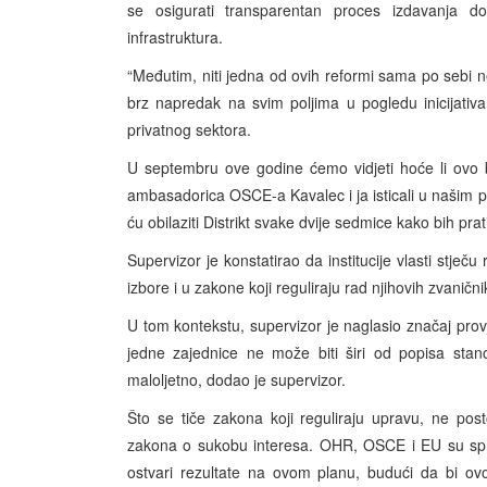
se osigurati transparentan proces izdavanja dozv
infrastruktura.
“Međutim, niti jedna od ovih reformi sama po sebi neć
brz napredak na svim poljima u pogledu inicijativa
privatnog sektora.
U septembru ove godine ćemo vidjeti hoće li ovo bi
ambasadorica OSCE-a Kavalec i ja isticali u našim
ću obilaziti Distrikt svake dvije sedmice kako bih pra
Supervizor je konstatirao da institucije vlasti stječ
izbore i u zakone koji reguliraju rad njihovih zvanični
U tom kontekstu, supervizor je naglasio značaj prov
jedne zajednice ne može biti širi od popisa stan
maloljetno, dodao je supervizor.
Što se tiče zakona koji reguliraju upravu, ne post
zakona o sukobu interesa. OHR, OSCE i EU su spr
ostvari rezultate na ovom planu, budući da bi ovo