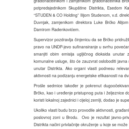
gradonačelnikom i zamjenikom gradonačelnika Brčk
potpredsjednikom Skupštine Distrikta, Esedom K
“STUDEN & CO Holding” Ilijom Studenom, v.d. direk
Duvnjak, zamjenikom direktora Luke Brčko Alijo
Damirom Radenkovićem.
Supervizor pozdravlja činjenicu da se Brčko pridruž
pravo na UNDP-jevo sufinansiranje u svrhu povećan
smanjiti obim emisija ugljičnog dioksida unutar 
komunalne usluge, što će zauzvrat osloboditi javna 
unutar Distrikta. Ako organi vlasti podnesu relev
aktivnosti na podizanju energetske efikasnosti na d
Prošle sedmice također je pokrenut dugoočekivani
Brčko, kao i uređenje pristupnog puta i željeznice do
koristi lokalnoj zajednici i cijeloj zemlji, dodao je sup
Ukoliko vlasti budu brzo provodile aktivnosti, građan
poslovnoj zoni u Brodu. Ovo je rezultat javno-priv
Distrikta načini privlačnije okruženje u koje se može 