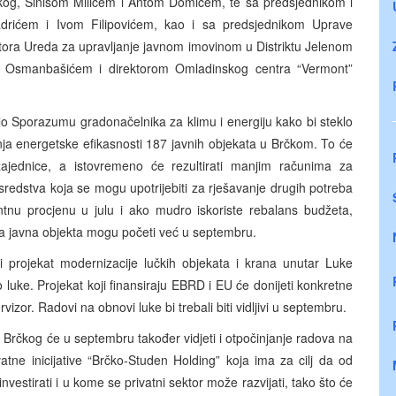
og, Sinišom Milićem i Antom Domićem, te sa predsjednikom i
adrićem i Ivom Filipovićem, kao i sa predsjednikom Uprave
tora Ureda za upravljanje javnom imovinom u Distriktu Jelenom
m Osmanbašićem i direktorom Omladinskog centra “Vermont”
ilo Sporazumu gradonačelnika za klimu i energiju kako bi steklo
ja energetske efikasnosti 187 javnih objekata u Brčkom. To će
zajednice, a istovremeno će rezultirati manjim računima za
sredstva koja se mogu upotrijebiti za rješavanje drugih potreba
antnu procjenu u julu i ako mudro iskoriste rebalans budžeta,
va javna objekta mogu početi već u septembru.
 projekat modernizacije lučkih objekata i krana unutar Luke
 luke. Projekat koji finansiraju EBRD i EU će donijeti konkretne
ervizor. Radovi na obnovi luke bi trebali biti vidljivi u septembru.
i Brčkog će u septembru također vidjeti i otpočinjanje radova na
atne inicijative “Brčko-Studen Holding” koja ima za cilj da od
investirati i u kome se privatni sektor može razvijati, tako što će