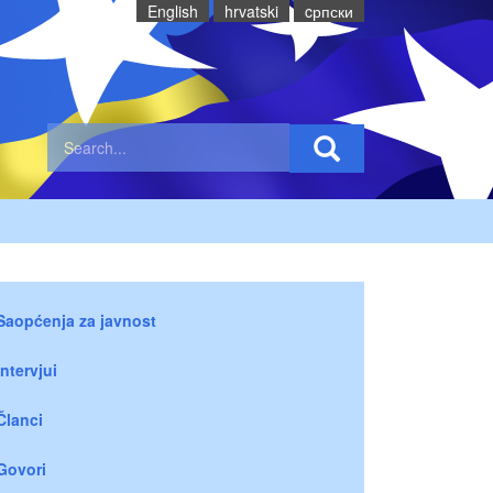
English
hrvatski
cрпски
Saopćenja za javnost
Intervjui
Članci
Govori