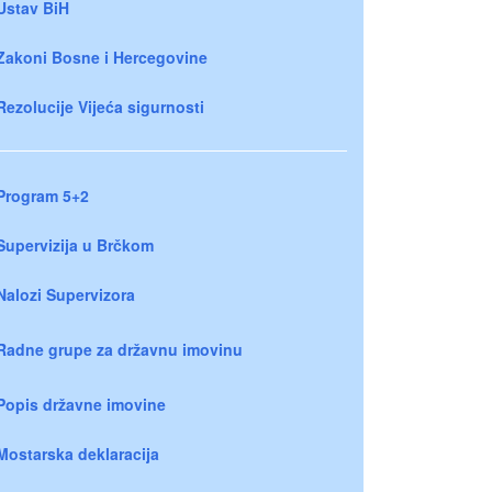
Ustav BiH
Zakoni Bosne i Hercegovine
Rezolucije Vijeća sigurnosti
Program 5+2
Supervizija u Brčkom
Nalozi Supervizora
Radne grupe za državnu imovinu
Popis državne imovine
Mostarska deklaracija