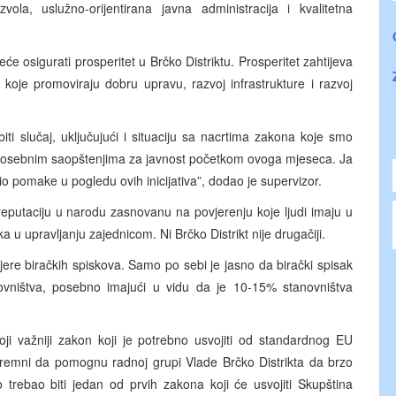
ola, uslužno-orijentirana javna administracija i kvalitetna
e osigurati prosperitet u Brčko Distriktu. Prosperitet zahtijeva
 koje promoviraju dobru upravu, razvoj infrastrukture i razvoj
ti slučaj, uključujući i situaciju sa nacrtima zakona koje smo
 posebnim saopštenjima za javnost početkom ovoga mjeseca. Ja
tio pomake u pogledu ovih inicijativa”, dodao je supervizor.
u reputaciju u narodu zasnovanu na povjerenju koje ljudi imaju u
ka u upravljanju zajednicom. Ni Brčko Distrikt nije drugačiji.
jere biračkih spiskova. Samo po sebi je jasno da birački spisak
ovništva, posebno imajući u vidu da je 10-15% stanovništva
oji važniji zakon koji je potrebno usvojiti od standardnog EU
emni da pomognu radnoj grupi Vlade Brčko Distrikta da brzo
 trebao biti jedan od prvih zakona koji će usvojiti Skupština