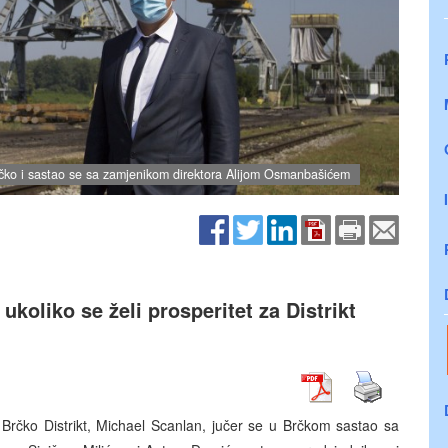
Brčko i sastao se sa zamjenikom direktora Alijom Osmanbašićem
koliko se želi prosperitet za Distrikt
 Brčko Distrikt, Michael Scanlan, jučer se u Brčkom sastao sa