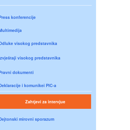
Press konferencije
Multimedija
Odluke visokog predstavnika
Izvještaji visokog predstavnika
Pravni dokumenti
Deklaracije i komunikei PIC-a
Zahtjevi za intervjue
Dejtonski mirovni sporazum