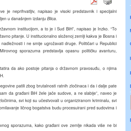
 je neprihvatljiv, napisao je visoki predstavnik i specijalni
avljen u današnjem izdanju
Blica
.
žavnom institucijom, a to je i Sud BiH”, napisao je Inzko. “To
državno pitanje. U institucionalno složenoj zemlji kakva je Bosna i
nadležnosti i ne smije ugrožavati druge. Političari u Republici
 Mirovnog sporazuma predstavlja opasnu političku avanturu,
nstatira da ako postoje pitanja o državnom pravosuđu, o njima
iH.
govine patili zbog brutalnosti ratnih zločinaca i da i dalje pate
 sam da građani BiH žele jače sudove, a ne slabije”, naveo je
zločinima, svi koji su učestvovali u organiziranom kriminalu, svi
a nagomilavanje ličnog bogatstva budu procesuirani pred sudovima i
vnog sporazuma, kako građani ove zemlje nikada više ne bi