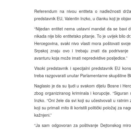
Referendum na nivou entiteta o nadležnosti države
predstavnik EU, Valentin Inzko, u članku koji je obj
“Nijedan entitet nema ustavni mandat da se bavi dr
nikada nije bilo entitetsko pitanje. To je uvijek bilo 
Hercegovina, svaki nivo vlasti mora poštovati svoje 
Srpskoj znaju ovo i trebaju znati da podrivanje
avanturu koja može imati nepredvidive posljedice.”
Visoki predstavnik i specijalni predstavnik EU ko
treba razgovarati unutar Parlamentarne skupštine B
Naglasio je da su ljudi u svakom dijelu Bosne i Herce
zbog organiziranog kriminala i korupcije. “Siguran
Inzko. “Oni žele da svi koji su učestvovali u ratnim 
koji su primali mito ili koristili politički položaj z
kažnjeni.”
“Ja sam odgovoran za poštivanje Dejtonskog miro