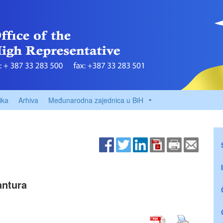
ika
Arhiva
Međunarodna zajednica u BiH
antura