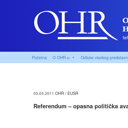
Početna
O OHR-u
Odluke visokog predstavn
05.05.2011
OHR / EUSR
Referendum – opasna politička av