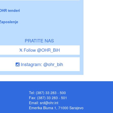
OHR tenderi
Zaposlenje
PRATITE NAS
Follow @OHR_BiH
Instagram: @ohr_bih
Tel: (387) 33 283 - 500
Fax: (387) 33 283 - 501
Email:
srd@ohr.int
Emerika Bluma 1, 71000 Sarajevo