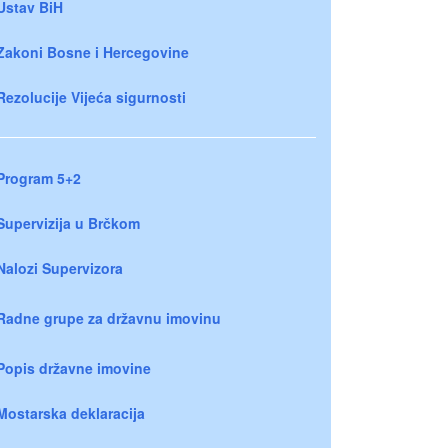
Ustav BiH
Zakoni Bosne i Hercegovine
Rezolucije Vijeća sigurnosti
Program 5+2
Supervizija u Brčkom
Nalozi Supervizora
Radne grupe za državnu imovinu
Popis državne imovine
Mostarska deklaracija