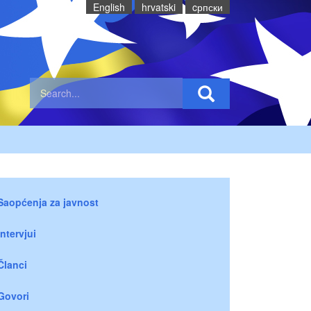
English
hrvatski
cрпски
Saopćenja za javnost
Intervjui
Članci
Govori