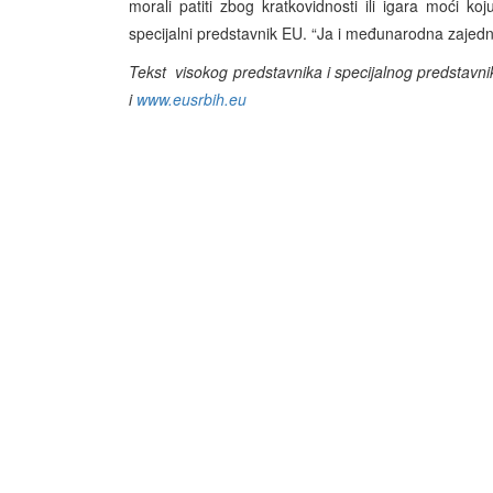
morali patiti zbog kratkovidnosti ili igara moći koj
specijalni predstavnik EU. “Ja i međunarodna zajedn
Tekst visokog predstavnika i specijalnog predstavni
i
www.eusrbih.eu