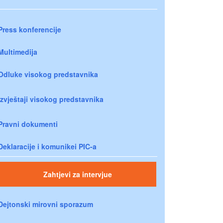
Press konferencije
Multimedija
Odluke visokog predstavnika
Izvještaji visokog predstavnika
Pravni dokumenti
Deklaracije i komunikei PIC-a
Zahtjevi za intervjue
Dejtonski mirovni sporazum