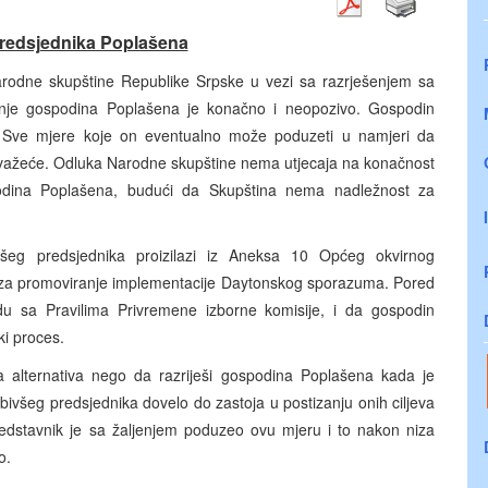
predsjednika Poplašena
Narodne skupštine Republike Srpske u vezi sa razrješenjem sa
enje gospodina Poplašena je konačno i neopozivo. Gospodin
. Sve mjere koje on eventualno može poduzeti u namjeri da
su nevažeće. Odluka Narodne skupštine nema utjecaja na konačnost
podina Poplašena, budući da Skupština nema nadležnost za
ivšeg predsjednika proizilazi iz Aneksa 10 Općeg okvirnog
n za promoviranje implementacije Daytonskog sporazuma. Pored
du sa Pravilima Privremene izborne komisije, i da gospodin
i proces.
a alternativa nego da razriješi gospodina Poplašena kada je
bivšeg predsjednika dovelo do zastoja u postizanju onih ciljeva
redstavnik je sa žaljenjem poduzeo ovu mjeru i to nakon niza
o.