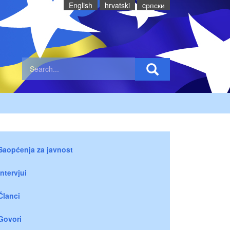
English
hrvatski
cрпски
Saopćenja za javnost
Intervjui
Članci
Govori