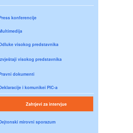
Press konferencije
Multimedija
Odluke visokog predstavnika
Izvještaji visokog predstavnika
Pravni dokumenti
Deklaracije i komunikei PIC-a
Zahtjevi za intervjue
Dejtonski mirovni sporazum