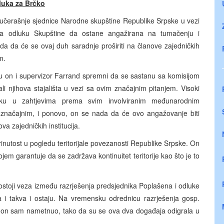
luka za Brčko
 jučerašnje sjednice Narodne skupštine Republike Srpske u vezi
ja odluku Skupštine da ostane angažirana na tumačenju i
da da će se ovaj duh saradnje proširiti na članove zajedničkih
m.
 su on i supervizor Farrand spremni da se sastanu sa komisijom
li njihova stajališta u vezi sa ovim značajnim pitanjem. Visoki
ršku u zahtjevima prema svim involviranim međunarodnim
u značajnim, i ponovo, on se nada da će ovo angažovanje biti
va zajedničkih institucija.
rinutost u pogledu teritorijale povezanosti Republike Srpske. On
em garantuje da se zadržava kontinuitet teritorije kao što je to
 postoji veza između razrješenja predsjednika Poplašena i odluke
a i takva i ostaju. Na vremensku odrednicu razrješenja gosp.
je on sam nametnuo, tako da su se ova dva događaja odigrala u