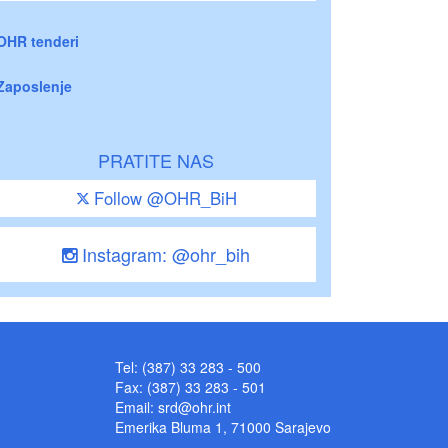
OHR tenderi
Zaposlenje
PRATITE NAS
Follow @OHR_BiH
Instagram: @ohr_bih
Tel: (387) 33 283 - 500
Fax: (387) 33 283 - 501
Email:
srd@ohr.int
Emerika Bluma 1, 71000 Sarajevo