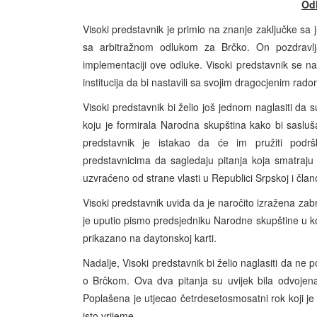
Od
Visoki predstavnik je primio na znanje zaključke sa
sa arbitražnom odlukom za Brčko. On pozdravl
implementaciji ove odluke. Visoki predstavnik se na
institucija da bi nastavili sa svojim dragocjenim rado
Visoki predstavnik bi želio još jednom naglasiti da
koju je formirala Narodna skupština kako bi sasluša
predstavnik je istakao da će im pružiti pod
predstavnicima da sagledaju pitanja koja smatraj
uzvraćeno od strane vlasti u Republici Srpskoj i člano
Visoki predstavnik uviđa da je naročito izražena zab
je uputio pismo predsjedniku Narodne skupštine u koj
prikazano na daytonskoj karti.
Nadalje, Visoki predstavnik bi želio naglasiti da ne
o Brčkom. Ova dva pitanja su uvijek bila odvojen
Poplašena je utjecao četrdesetosmosatni rok koji 
isto vrijeme.