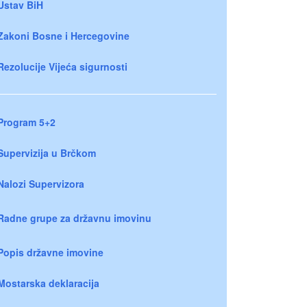
Ustav BiH
Zakoni Bosne i Hercegovine
Rezolucije Vijeća sigurnosti
Program 5+2
Supervizija u Brčkom
Nalozi Supervizora
Radne grupe za državnu imovinu
Popis državne imovine
Mostarska deklaracija