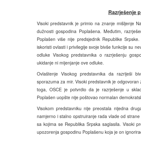
Razrješenje 
Visoki predstavnik je primio na znanje mišljenje 
dužnosti gospodina Poplašena. Međutim, razrješ
Poplašen više nije predsjednik Republike Srpske
iskoristi ovlasti i privilegije svoje bivše funkcije 
odluke Visokog predstavnika o razrješenju gos
ukidanje ni mijenjanje ove odluke.
Ovlaštenje Visokog predstavnika da razriješi b
sporazuma za mir. Visoki predstavnik je odgovora
toga, OSCE je potvrdio da je razrješenje u skla
Poplašen uopšte nije poštovao normalan demokratsk
Visokom predstavniku nije preostala nijedna drug
namjerno i stalno opstruiranje rada vlade od strane 
sa kojima se Republika Srpska saglasila. Visoki p
upozorenja gospodinu Poplašenu koja je on ignorira