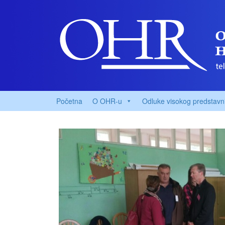
Početna
O OHR-u
Odluke visokog predstavn