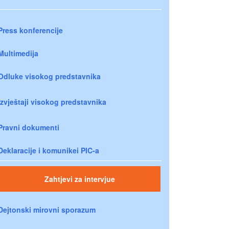
Press konferencije
Multimedija
Odluke visokog predstavnika
Izvještaji visokog predstavnika
Pravni dokumenti
Deklaracije i komunikei PIC-a
Zahtjevi za intervjue
Dejtonski mirovni sporazum