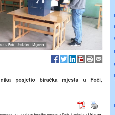
a u Foči, Ustikolini i Miljevini
vnika posjetio biračka mjesta u Foči,
jetio je u nedjelju biračka mjesta u Foči, Ustikolini i Miljevini.