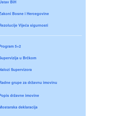
Ustav BiH
Zakoni Bosne i Hercegovine
Rezolucije Vijeća sigurnosti
Program 5+2
Supervizija u Brčkom
Nalozi Supervizora
Radne grupe za državnu imovinu
Popis državne imovine
Mostarska deklaracija