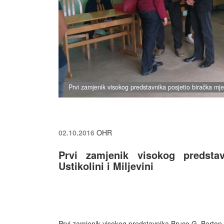
Prvi zamjenik visokog predstavnika posjetio biračka mjest
02.10.2016
OHR
Prvi zamjenik visokog predsta
Ustikolini i Miljevini
Prvi zamjenik visokog predstavnika Bruce G. Berton pos