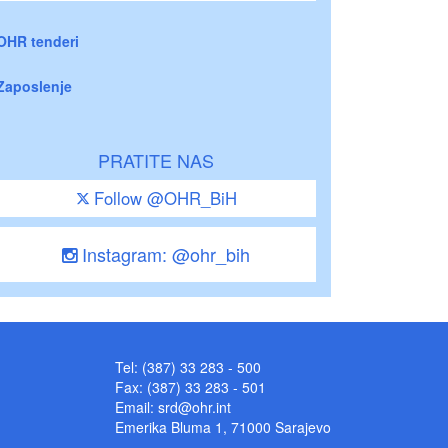
OHR tenderi
Zaposlenje
PRATITE NAS
Follow @OHR_BiH
Instagram: @ohr_bih
Tel: (387) 33 283 - 500
Fax: (387) 33 283 - 501
Email:
srd@ohr.int
Emerika Bluma 1, 71000 Sarajevo