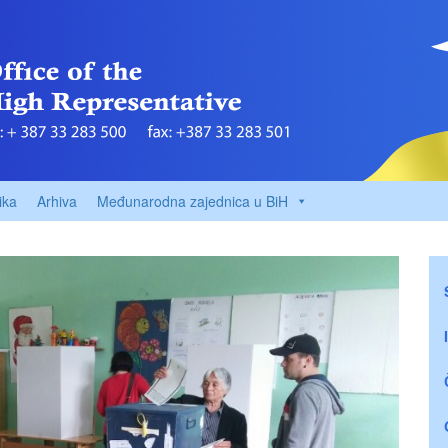
ika
Arhiva
Međunarodna zajednica u BiH