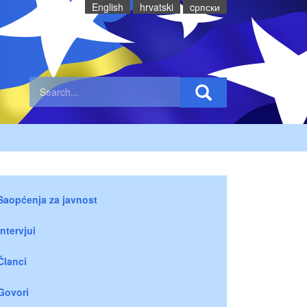
English
hrvatski
cрпски
Saopćenja za javnost
Intervjui
Članci
Govori