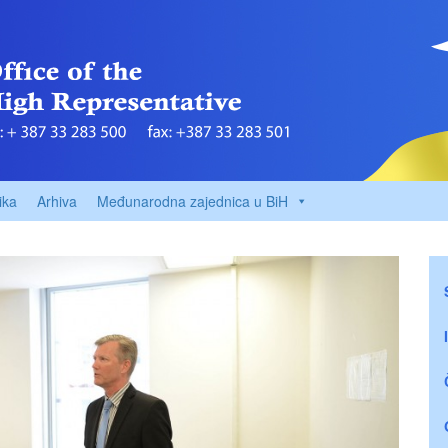
ika
Arhiva
Međunarodna zajednica u BiH