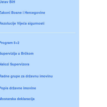
Ustav BiH
Zakoni Bosne i Hercegovine
Rezolucije Vijeća sigurnosti
Program 5+2
Supervizija u Brčkom
Nalozi Supervizora
Radne grupe za državnu imovinu
Popis državne imovine
Mostarska deklaracija