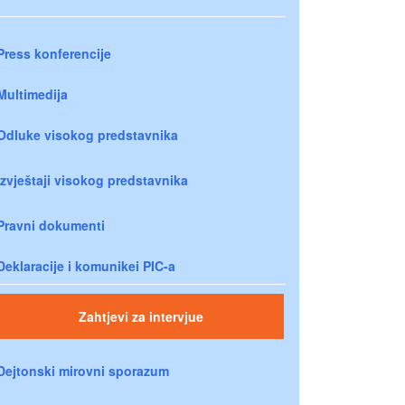
Press konferencije
Multimedija
Odluke visokog predstavnika
Izvještaji visokog predstavnika
Pravni dokumenti
Deklaracije i komunikei PIC-a
Zahtjevi za intervjue
Dejtonski mirovni sporazum