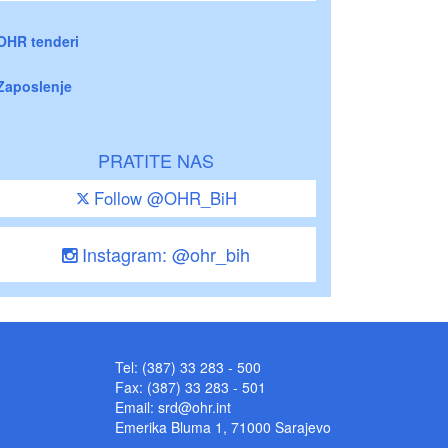
OHR tenderi
Zaposlenje
PRATITE NAS
Follow @OHR_BiH
Instagram: @ohr_bih
Tel: (387) 33 283 - 500
Fax: (387) 33 283 - 501
Email:
srd@ohr.int
Emerika Bluma 1, 71000 Sarajevo