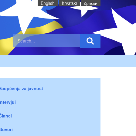
English
hrvatski
cрпски
Saopćenja za javnost
Intervjui
Članci
Govori