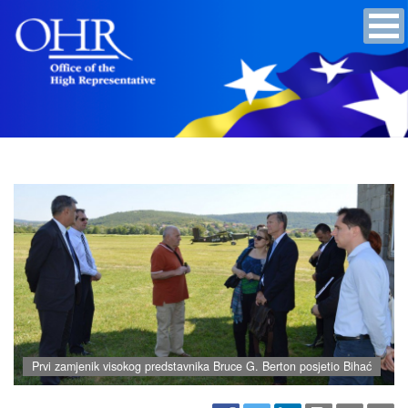
Prvi zamjenik visokog predstavnika Bruce G. Berton posjetio Bihać