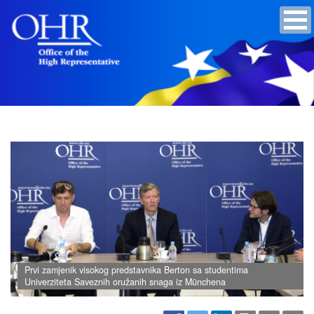
Prvi zamjenik visokog predstavnika Berton sa studentima
Univerziteta Saveznih oružanih snaga iz Münchena