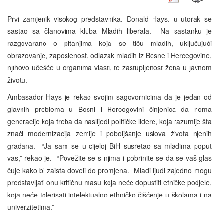
Prvi zamjenik visokog predstavnika, Donald Hays, u utorak se
sastao sa članovima kluba Mladih liberala. Na sastanku je
razgovarano o pitanjima koja se tiču mladih, uključujući
obrazovanje, zaposlenost, odlazak mladih iz Bosne i Hercegovine,
njihovo učešće u organima vlasti, te zastupljenost žena u javnom
životu.
Ambasador Hays je rekao svojim sagovornicima da je jedan od
glavnih problema u Bosni i Hercegovini činjenica da nema
generacije koja treba da naslijedi političke lidere, koja razumije šta
znači modernizacija zemlje i poboljšanje uslova života njenih
građana. “Ja sam se u cijeloj BiH susretao sa mladima poput
vas,” rekao je. “Povežite se s njima i pobrinite se da se vaš glas
čuje kako bi zaista doveli do promjena. Mladi ljudi zajedno mogu
predstavljati onu kritičnu masu koja neće dopustiti etničke podjele,
koja neće tolerisati intelektualno ethničko čišćenje u školama i na
univerzitetima.”