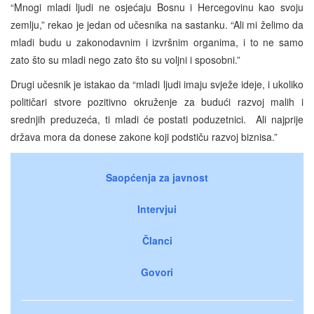
“Mnogi mladi ljudi ne osjećaju Bosnu i Hercegovinu kao svoju
zemlju,” rekao je jedan od učesnika na sastanku. “Ali mi želimo da
mladi budu u zakonodavnim i izvršnim organima, i to ne samo
zato što su mladi nego zato što su voljni i sposobni.”
Drugi učesnik je istakao da “mladi ljudi imaju svježe ideje, i ukoliko
političari stvore pozitivno okruženje za budući razvoj malih i
srednjih preduzeća, ti mladi će postati poduzetnici. Ali najprije
država mora da donese zakone koji podstiču razvoj biznisa.”
Saopćenja za javnost
Intervjui
Članci
Govori