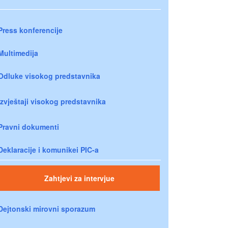
Press konferencije
Multimedija
Odluke visokog predstavnika
Izvještaji visokog predstavnika
Pravni dokumenti
Deklaracije i komunikei PIC-a
Zahtjevi za intervjue
Dejtonski mirovni sporazum