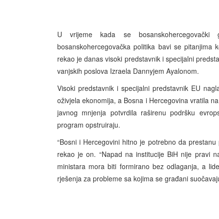
U vrijeme kada se bosanskohercegovački 
bosanskohercegovačka politika bavi se pitanjima
rekao je danas visoki predstavnik i specijalni pred
vanjskih poslova Izraela Dannyjem Ayalonom.
Visoki predstavnik i specijalni predstavnik EU nag
oživjela ekonomija, a Bosna i Hercegovina vratila na 
javnog mnjenja potvrdila raširenu podršku evrop
program opstruiraju.
“Bosni i Hercegovini hitno je potrebno da prestanu po
rekao je on. “Napad na institucije BiH nije pravi 
ministara mora biti formirano bez odlaganja, a lider
rješenja za probleme sa kojima se građani suočavaj