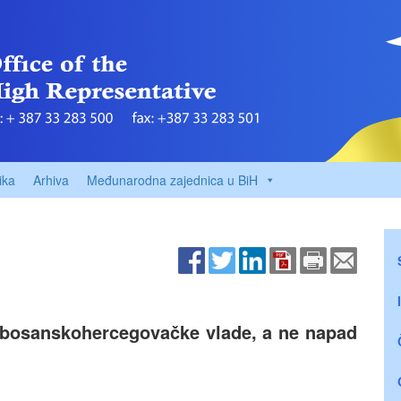
ika
Arhiva
Međunarodna zajednica u BiH
e bosanskohercegovačke vlade, a ne napad