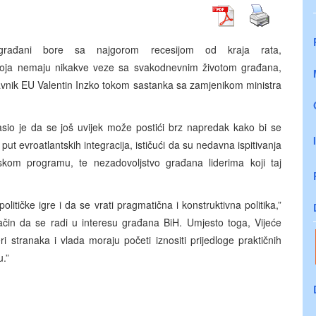
građani bore sa najgorom recesijom od kraja rata,
 koja nemaju nikakve veze sa svakodnevnim životom građana,
stavnik EU Valentin Inzko tokom sastanka sa zamjenikom ministra
lasio je da se još uvijek može postići brz napredak kako bi se
put evroatlantskih integracija, ističući da su nedavna ispitivanja
skom programu, te nezadovoljstvo građana liderima koji taj
litičke igre i da se vrati pragmatična i konstruktivna politika,”
način da se radi u interesu građana BiH. Umjesto toga, Vijeće
i stranaka i vlada moraju početi iznositi prijedloge praktičnih
u.”