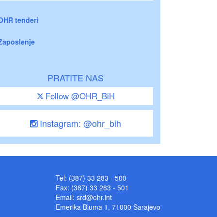
OHR tenderi
Zaposlenje
PRATITE NAS
Follow @OHR_BiH
Instagram: @ohr_bih
Tel: (387) 33 283 - 500
Fax: (387) 33 283 - 501
Email:
srd@ohr.int
Emerika Bluma 1, 71000 Sarajevo