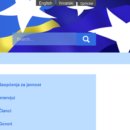
English
hrvatski
cрпски
Saopćenja za javnost
Intervjui
Članci
Govori