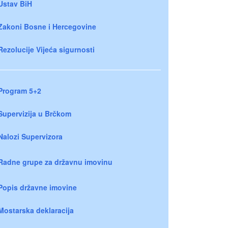
Ustav BiH
Zakoni Bosne i Hercegovine
Rezolucije Vijeća sigurnosti
Program 5+2
Supervizija u Brčkom
Nalozi Supervizora
Radne grupe za državnu imovinu
Popis državne imovine
Mostarska deklaracija