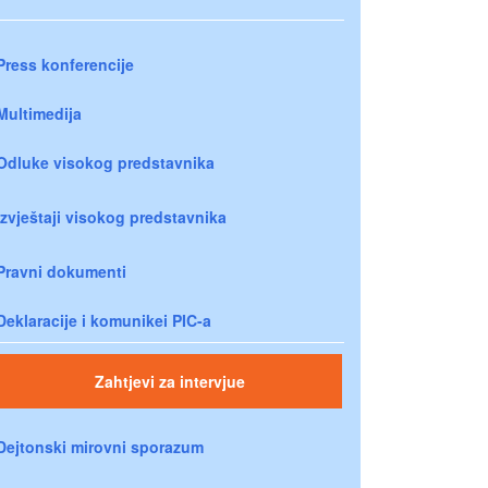
Press konferencije
Multimedija
Odluke visokog predstavnika
Izvještaji visokog predstavnika
Pravni dokumenti
Deklaracije i komunikei PIC-a
Zahtjevi za intervjue
Dejtonski mirovni sporazum