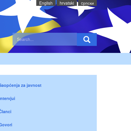
English
hrvatski
cрпски
Saopćenja za javnost
Intervjui
Članci
Govori