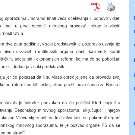
g sporazuma „moramo imati veća očekivanja i ponovo vidjeti
 imali u prvoj deceniji mirovnog procesa“, rekao je visoki
urnosti UN-a.
ra dva puta godišnje, visoki predstavnik je pozdravio usvajanje
 nivou državnih i entitetskih organa vlasti, kao veliki korak
itičkih, socijalnih i ekonomskih reformi kojima će se poboljšati
avanje“, dodao je visoki predstavnik.
ja jer će pokazati da li su vlasti opredijeljene da provedu svoj
e od reformi će biti teške, ali će pružiti nove šanse za Bosnu i
dstavnik je također podvukao da će politički lideri uspjeti u
ivanju Dejtonskog mirovnog sporazuma, uključujući i njegov
ukazao Vijeću sigurnosti na inicijativu koju su pokrenuli organi
jtonskog mirovnog sporazuma, te je pozvao organe RS da se
um po strani”.