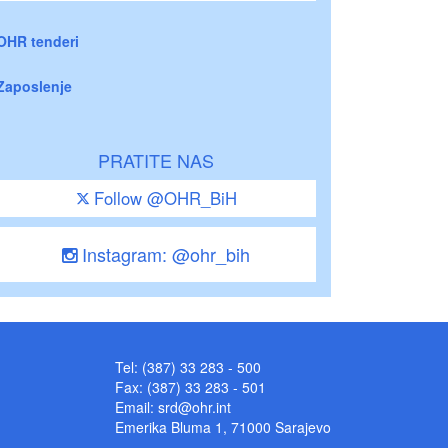
OHR tenderi
Zaposlenje
PRATITE NAS
Follow @OHR_BiH
Instagram: @ohr_bih
Tel: (387) 33 283 - 500
Fax: (387) 33 283 - 501
Email:
srd@ohr.int
Emerika Bluma 1, 71000 Sarajevo