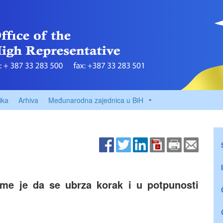
ika
Arhiva
Međunarodna zajednica u BiH
jeme je da se ubrza korak i u potpunosti