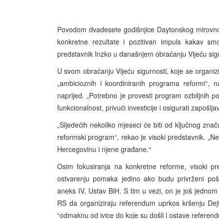
Povodom dvadesete godišnjice Daytonskog mirovno
konkretne rezultate i pozitivan impuls kakav smo
predstavnik Inzko u današnjem obraćanju Vijeću sig
U svom obraćanju Vijeću sigurnosti, koje se organizi
„ambicioznih i koordiniranih programa reformi“, na
naprijed. „Potrebno je provesti program ozbiljnih pol
funkcionalnost, privući investicije i osigurati zapošlj
„Sljedećih nekoliko mjeseci će biti od ključnog znača
reformski program“, rekao je visoki predstavnik. „Nek
Hercegovinu i njene građane.“
Osim fokusiranja na konkretne reforme, visoki pre
ostvarenju pomaka jedino ako budu privrženi pošt
aneks IV, Ustav BiH. S tim u vezi, on je još jednom 
RS da organiziraju referendum uprkos kršenju De
“odmaknu od ivice do koje su došli i ostave referend