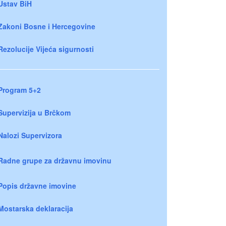
Ustav BiH
Zakoni Bosne i Hercegovine
Rezolucije Vijeća sigurnosti
Program 5+2
Supervizija u Brčkom
Nalozi Supervizora
Radne grupe za državnu imovinu
Popis državne imovine
Mostarska deklaracija