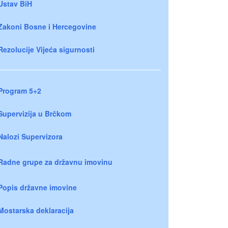
Ustav BiH
Zakoni Bosne i Hercegovine
Rezolucije Vijeća sigurnosti
Program 5+2
Supervizija u Brčkom
Nalozi Supervizora
Radne grupe za državnu imovinu
Popis državne imovine
Mostarska deklaracija