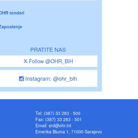
OHR tenderi
Zaposlenje
PRATITE NAS
Follow @OHR_BiH
Instagram: @ohr_bih
Tel: (387) 33 283 - 500
Fax: (387) 33 283 - 501
Email:
srd@ohr.int
Emerika Bluma 1, 71000 Sarajevo