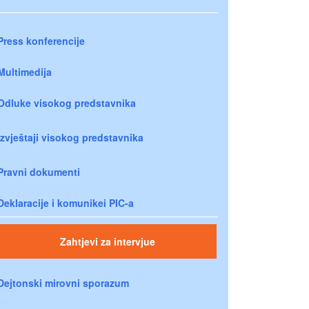
Press konferencije
Multimedija
Odluke visokog predstavnika
Izvještaji visokog predstavnika
Pravni dokumenti
Deklaracije i komunikei PIC-a
Zahtjevi za intervjue
Dejtonski mirovni sporazum