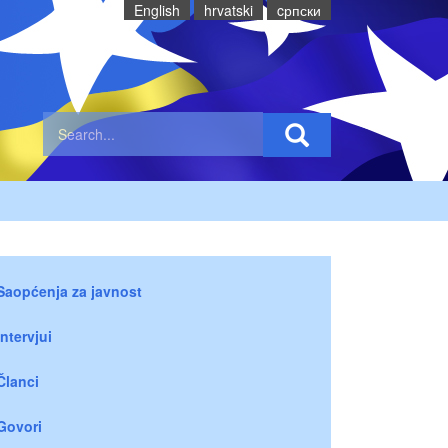
English
hrvatski
cрпски
Saopćenja za javnost
Intervjui
Članci
Govori