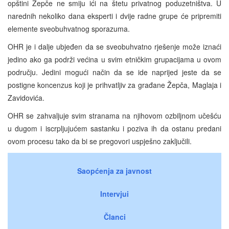
opštini Žepče ne smiju ići na štetu privatnog poduzetništva. U
narednih nekoliko dana eksperti i dvije radne grupe će pripremiti
elemente sveobuhvatnog sporazuma.
OHR je i dalje ubjeđen da se sveobuhvatno rješenje može iznaći
jedino ako ga podrži većina u svim etničkim grupacijama u ovom
području. Jedini mogući način da se ide naprijed jeste da se
postigne koncenzus koji je prihvatljiv za građane Žepča, Maglaja i
Zavidovića.
OHR se zahvaljuje svim stranama na njihovom ozbiljnom učešću
u dugom i iscrpljujućem sastanku i poziva ih da ostanu predani
ovom procesu tako da bi se pregovori uspješno zaključili.
Saopćenja za javnost
Intervjui
Članci