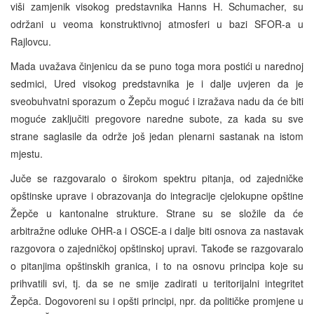
viši zamjenik visokog predstavnika Hanns H. Schumacher, su
održani u veoma konstruktivnoj atmosferi u bazi SFOR-a u
Rajlovcu.
Mada uvažava činjenicu da se puno toga mora postići u narednoj
sedmici, Ured visokog predstavnika je i dalje uvjeren da je
sveobuhvatni sporazum o Žepču moguć i izražava nadu da će biti
moguće zaključiti pregovore naredne subote, za kada su sve
strane saglasile da održe još jedan plenarni sastanak na istom
mjestu.
Juče se razgovaralo o širokom spektru pitanja, od zajedničke
opštinske uprave i obrazovanja do integracije cjelokupne opštine
Žepče u kantonalne strukture. Strane su se složile da će
arbitražne odluke OHR-a i OSCE-a i dalje biti osnova za nastavak
razgovora o zajedničkoj opštinskoj upravi. Takođe se razgovaralo
o pitanjima opštinskih granica, i to na osnovu principa koje su
prihvatili svi, tj. da se ne smije zadirati u teritorijalni integritet
Žepča. Dogovoreni su i opšti principi, npr. da političke promjene u