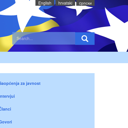
English
hrvatski
cрпски
Saopćenja za javnost
Intervjui
Članci
Govori