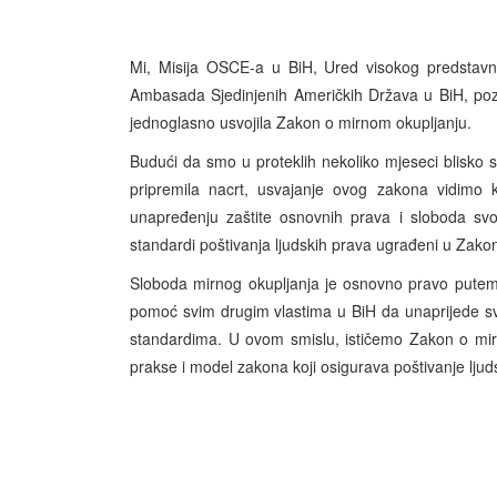
Mi, Misija OSCE-a u BiH, Ured visokog predstavni
Ambasada Sjedinjenih Američkih Država u BiH, pozd
jednoglasno usvojila Zakon o mirnom okupljanju.
Budući da smo u proteklih nekoliko mjeseci blisko 
pripremila nacrt, usvajanje ovog zakona vidimo k
unapređenju zaštite osnovnih prava i sloboda svo
standardi poštivanja ljudskih prava ugrađeni u Zako
Sloboda mirnog okupljanja je osnovno pravo putem
pomoć svim drugim vlastima u BiH da unaprijede sv
standardima. U ovom smislu, ističemo Zakon o mirn
prakse i model zakona koji osigurava poštivanje ljuds