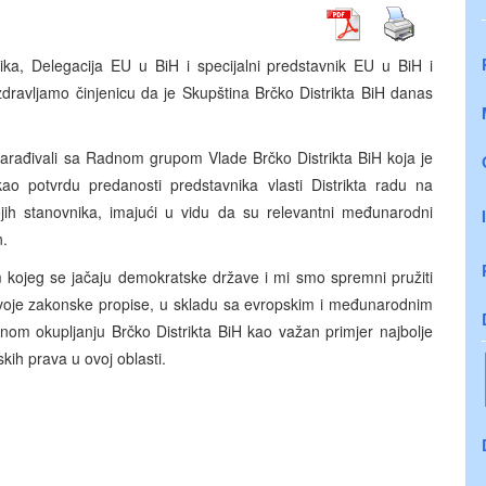
ka, Delegacija EU u BiH i specijalni predstavnik EU u BiH i
ravljamo činjenicu da je Skupština Brčko Distrikta BiH danas
sarađivali sa Radnom grupom Vlade Brčko Distrikta BiH koja je
ao potvrdu predanosti predstavnika vlasti Distrikta radu na
jih stanovnika, imajući u vidu da su relevantni međunarodni
n.
 kojeg se jačaju demokratske države i mi smo spremni pružiti
oje zakonske propise, u skladu sa evropskim
i međunarodnim
om okupljanju Brčko Distrikta BiH kao važan primjer najbolje
kih prava u ovoj oblasti.