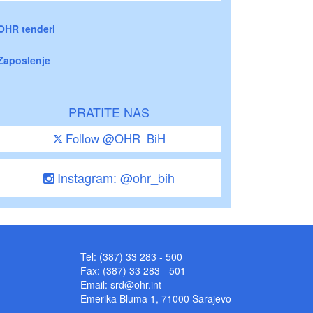
OHR tenderi
Zaposlenje
PRATITE NAS
Follow @OHR_BiH
Instagram: @ohr_bih
Tel: (387) 33 283 - 500
Fax: (387) 33 283 - 501
Email:
srd@ohr.int
Emerika Bluma 1, 71000 Sarajevo