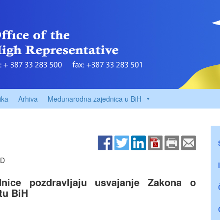
ika
Arhiva
Međunarodna zajednica u BiH
AD
dnice pozdravljaju usvajanje Zakona o
tu BiH