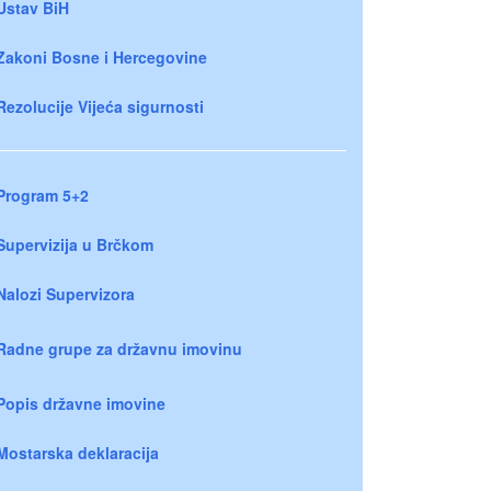
Ustav BiH
Zakoni Bosne i Hercegovine
Rezolucije Vijeća sigurnosti
Program 5+2
Supervizija u Brčkom
Nalozi Supervizora
Radne grupe za državnu imovinu
Popis državne imovine
Mostarska deklaracija