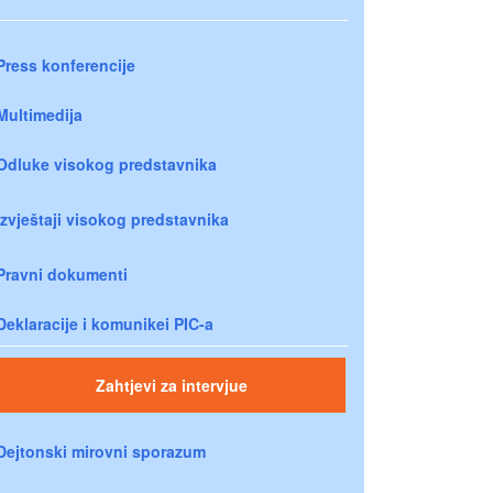
Press konferencije
Multimedija
Odluke visokog predstavnika
Izvještaji visokog predstavnika
Pravni dokumenti
Deklaracije i komunikei PIC-a
Zahtjevi za intervjue
Dejtonski mirovni sporazum