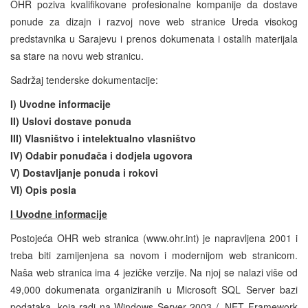
OHR poziva kvalifikovane profesionalne kompanije da dostave
ponude za dizajn i razvoj nove web stranice Ureda visokog
predstavnika u Sarajevu i prenos dokumenata i ostalih materijala
sa stare na novu web stranicu.
Sadržaj tenderske dokumentacije:
I) Uvodne informacije
II) Uslovi dostave ponuda
III) Vlasništvo i intelektualno vlasništvo
IV) Odabir ponuđača i dodjela ugovora
V) Dostavljanje ponuda i rokovi
VI) Opis posla
I Uvodne informacije
Postojeća OHR web stranica (www.ohr.int) je napravljena 2001 i
treba biti zamijenjena sa novom i modernijom web stranicom.
Naša web stranica ima 4 jezičke verzije. Na njoj se nalazi više od
49,000 dokumenata organiziranih u Microsoft SQL Server bazi
podataka, koja radi na Windows Server 2003 / .NET Framework