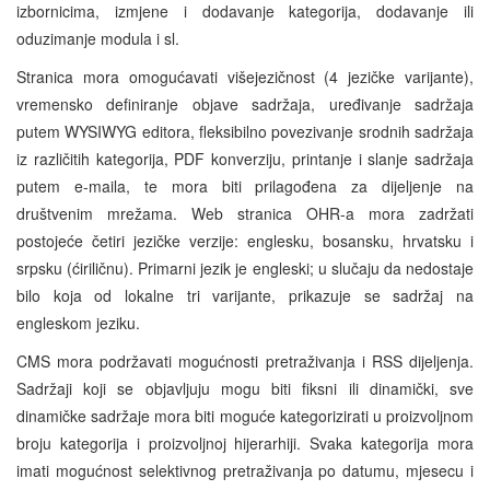
izbornicima, izmjene i dodavanje kategorija, dodavanje ili
oduzimanje modula i sl.
Stranica mora omogućavati višejezičnost (4 jezičke varijante),
vremensko definiranje objave sadržaja, uređivanje sadržaja
putem WYSIWYG editora, fleksibilno povezivanje srodnih sadržaja
iz različitih kategorija, PDF konverziju, printanje i slanje sadržaja
putem e-maila, te mora biti prilagođena za dijeljenje na
društvenim mrežama. Web stranica OHR-a mora zadržati
postojeće četiri jezičke verzije: englesku, bosansku, hrvatsku i
srpsku (ćiriličnu). Primarni jezik je engleski; u slučaju da nedostaje
bilo koja od lokalne tri varijante, prikazuje se sadržaj na
engleskom jeziku.
CMS mora podržavati mogućnosti pretraživanja i RSS dijeljenja.
Sadržaji koji se objavljuju mogu biti fiksni ili dinamički, sve
dinamičke sadržaje mora biti moguće kategorizirati u proizvoljnom
broju kategorija i proizvoljnoj hijerarhiji. Svaka kategorija mora
imati mogućnost selektivnog pretraživanja po datumu, mjesecu i