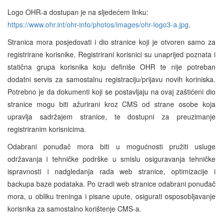
Logo OHR-a dostupan je na sljedećem linku:
https://www.ohr.int/ohr-info/photos/images/ohr-logo3-a.jpg
.
Stranica mora posjedovati i dio stranice koji je otvoren samo za
registrirane korisnike. Registrirani korisnici su unaprijed poznata i
statična grupa korisnika koju definiše OHR te nije potreban
dodatni servis za samostalnu registraciju/prijavu novih koriniska.
Potrebno je da dokumenti koji se postavljaju na ovaj zaštićeni dio
stranice mogu biti ažurirani kroz CMS od strane osobe koja
upravlja sadržajem stranice, te dostupni za preuzimanje
registriranim korisnicima.
Odabrani ponuđač mora biti u mogućnosti pružiti usluge
održavanja i tehničke podrške u smislu osiguravanja tehničke
ispravnosti i nadgledanja rada web stranice, optimizacije i
backupa baze podataka. Po izradi web stranice odabrani ponuđač
mora, u obliku treninga i pisane upute, osigurati osposobljavanje
korisnika za samostalno korištenje CMS-a.