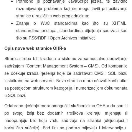
Potrebno je poznavanje JavaScript jezika, te zavidno
razumijevanje problema koji se mogu javiti pri učitavanju
stranice u različitim web preglednicima;
Znanje o W3C standardima kao što su XHTML,
standardima pristupa, standardima dijeljenja sadržaja kao
što su RSS/RDF i Open Archives Initiative;
Opis nove web stranice OHR-a
Stranica treba biti izrađena u sistemu za samostalno upravljanje
sadržajem (Content Management System – CMS). Od kompanije
se očekuje izrada rješenja koje će sadržavati CMS i SQL bazu
instaliranu na web serveru. Nova stranica mora očuvati kontinuitet
sa postojećom strukturom kategorija i numerizacijom dokumenata
u SQL bazi.
Odabrano rješenje mora omogućiti službenicima OHR-a da sami i
po svojoj želji bez dodatnih troškova kreiraju, mijenjaju ili
nadopunjuju bilo koju vrstu sadržaja na stranici (uključujući i
korisničko sučelje). Pod tim se podrazumijevaju i intervencije u