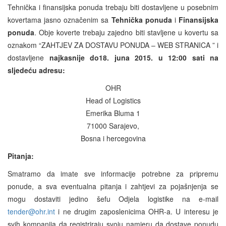
Tehnička i finansijska ponuda trebaju biti dostavljene u posebnim
kovertama jasno označenim sa
Tehnička ponuda
i
Finansijska
ponuda
. Obje koverte trebaju zajedno biti stavljene u kovertu sa
oznakom “ZAHTJEV ZA DOSTAVU PONUDA – WEB STRANICA ” i
dostavljene
najkasnije do18. juna 2015. u 12:00 sati na
sljedeću adresu:
OHR
Head of Logistics
Emerika Bluma 1
71000 Sarajevo,
Bosna i hercegovina
Pitanja:
Smatramo da imate sve informacije potrebne za pripremu
ponude, a sva eventualna pitanja i zahtjevi za pojašnjenja se
mogu dostaviti jedino šefu Odjela logistike na e-mail
tender@ohr.int
i ne drugim zaposlenicima OHR-a. U interesu je
svih kompanija da registriraju svoju namjeru da dostave ponudu