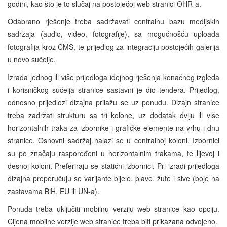
godini, kao što je to slučaj na postojećoj web stranici OHR-a.
Odabrano rješenje treba sadržavati centralnu bazu medijskih
sadržaja (audio, video, fotografije), sa mogućnošću uploada
fotografija kroz CMS, te prijedlog za integraciju postojećih galerija
u novo sučelje.
Izrada jednog ili više prijedloga idejnog rješenja konačnog izgleda
i korisničkog sučelja stranice sastavni je dio tendera. Prijedlog,
odnosno prijedlozi dizajna prilažu se uz ponudu. Dizajn stranice
treba zadržati strukturu sa tri kolone, uz dodatak dviju ili više
horizontalnih traka za izbornike i grafičke elemente na vrhu i dnu
stranice. Osnovni sadržaj nalazi se u centralnoj koloni. Izbornici
su po značaju raspoređeni u horizontalnim trakama, te lijevoj i
desnoj koloni. Preferiraju se statični izbornici. Pri izradi prijedloga
dizajna preporučuju se varijante bijele, plave, žute i sive (boje na
zastavama BiH, EU ili UN-a).
Ponuda treba uključiti mobilnu verziju web stranice kao opciju.
Cijena mobilne verzije web stranice treba biti prikazana odvojeno.