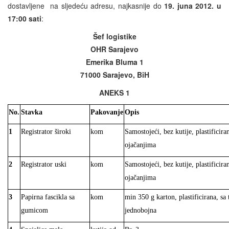
dostavljene na sljedeću adresu, najkasnije do
19. juna 2012. u
17:00 sati
:
Šef logistike
OHR Sarajevo
Emerika Bluma 1
71000 Sarajevo, BiH
ANEKS 1
No.
Stavka
Pakovanje
Opis
1
Registrator široki
kom
Samostojeći, bez kutije, plastificira
ojačanjima
2
Registrator uski
kom
Samostojeći, bez kutije, plastificira
ojačanjima
3
Papirna fascikla sa
kom
min 350 g karton, plastificirana, sa
gumicom
jednobojna