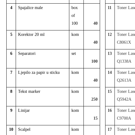
4
Spajalice male
box
11
Toner Las
of
100
40
5
Korektor 20 ml
kom
12
Toner Las
40
C8061X
6
Separatori
set
13
Toner Las
100
Q1338A
7
Ljepilo za papir u sticku
kom
14
Toner Las
40
Q2613A
8
Tekst marker
kom
15
Toner Las
250
Q5942A
9
Linijar
kom
16
Toner Las
15
C9700A
10
Scalpel
kom
17
Toner Las