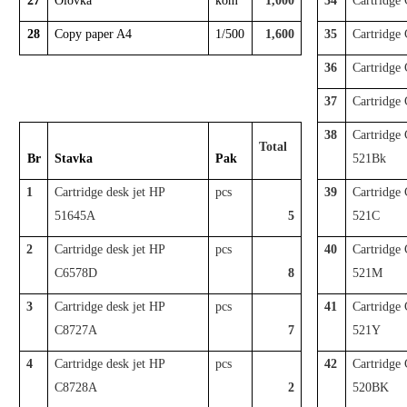
27
Olovka
kom
1,000
34
Cartridge
28
Copy paper A4
1/500
1,600
35
Cartridge
36
Cartridge
37
Cartridge
38
Cartridge
Total
Br
Stavka
Pak
521Bk
1
Cartridge desk jet HP
pcs
39
Cartridge
51645A
5
521C
2
Cartridge desk jet HP
pcs
40
Cartridge
C6578D
8
521M
3
Cartridge desk jet HP
pcs
41
Cartridge
C8727A
7
521Y
4
Cartridge desk jet HP
pcs
42
Cartridge
C8728A
2
520BK