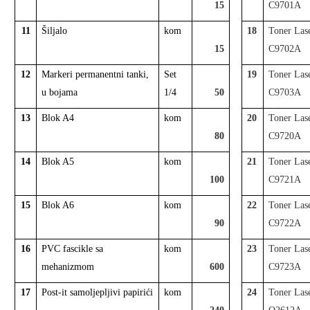
15
C9701A
11
Šiljalo
kom
18
Toner Las
15
C9702A
12
Markeri permanentni tanki,
Set
19
Toner Las
u bojama
1/4
50
C9703A
13
Blok A4
kom
20
Toner Las
80
C9720A
14
Blok A5
kom
21
Toner Las
100
C9721A
15
Blok A6
kom
22
Toner Las
90
C9722A
16
PVC fascikle sa
kom
23
Toner Las
mehanizmom
600
C9723A
17
Post-it samoljepljivi papirići
kom
24
Toner Las