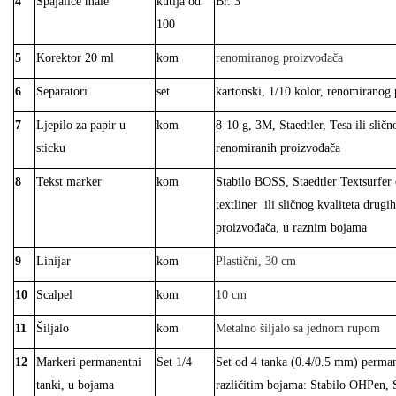
4
Spajalice male
kutija od
Br.
3
100
5
Korektor 20 ml
kom
renomiranog proizvođača
6
Separatori
set
kartonski, 1/10 kolor, renomiranog
7
Ljepilo za papir u
kom
8-10 g, 3M, Staedtler, Tesa ili sličn
sticku
renomiranih proizvođača
8
Tekst marker
kom
Stabilo BOSS, Staedtler Textsurfer c
textliner
ili sličnog kvaliteta drug
proizvođača, u raznim bojama
9
Linijar
kom
Plastični, 30 cm
10
Scalpel
kom
10 cm
11
Šiljalo
kom
Metalno šiljalo sa jednom rupom
12
Markeri permanentni
Set 1/4
Set od 4 tanka (0.4/0.5 mm) perma
tanki, u bojama
različitim bojama: Stabilo OHPen, 