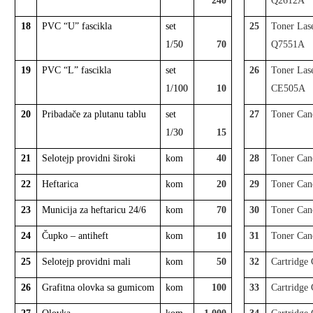
240
Q2612A
18
PVC “U” fascikla
set
25
Toner Las
1/50
70
Q7551A
19
PVC “L” fascikla
set
26
Toner Las
1/100
10
CE505A
20
Pribadače za plutanu tablu
set
27
Toner Can
1/30
15
21
Selotejp providni široki
kom
40
28
Toner Can
22
Heftarica
kom
20
29
Toner Ca
23
Municija za heftaricu 24/6
kom
70
30
Toner Ca
24
Čupko – antiheft
kom
10
31
Toner Ca
25
Selotejp providni mali
kom
50
32
Cartridge
26
Grafitna olovka sa gumicom
kom
100
33
Cartridge