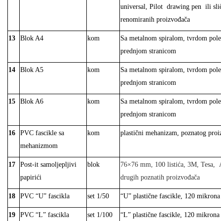
universal, Pilot
drawing pen
ili sl
renomiranih proizvođača
13
Blok A4
kom
Sa metalnom spiralom, tvrdom pol
prednjom stranicom
14
Blok A5
kom
Sa metalnom spiralom, tvrdom pol
prednjom stranicom
15
Blok A6
kom
Sa metalnom spiralom, tvrdom pol
prednjom stranicom
16
PVC fascikle sa
kom
plastični mehanizam, poznatog proi
mehanizmom
17
Post-it samoljepljivi
blok
76×76 mm, 100 listića, 3M, Tesa,
papirići
drugih poznatih proizvođača
18
PVC “U” fascikla
set 1/50
“U” plastične fascikle, 120 mikrona
19
PVC “L” fascikla
set 1/100
“L” plastične fascikle, 120 mikrona