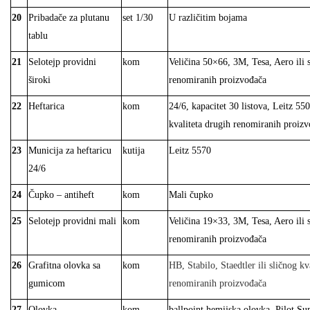
20
Pribadače za plutanu
set 1/30
U različitim bojama
tablu
21
Selotejp providni
kom
Veličina 50×66, 3M, Tesa, Aero ili s
široki
renomiranih proizvođača
22
Heftarica
kom
24/6, kapacitet 30 listova, Leitz 550
kvaliteta drugih renomiranih proiz
23
Municija za heftaricu
kutija
Leitz 5570
24/6
24
Čupko – antiheft
kom
Mali
čupko
25
Selotejp providni mali
kom
Veličina 19×33, 3M, Tesa, Aero ili s
renomiranih proizvođača
26
Grafitna olovka sa
kom
HB, Stabilo, Staedtler ili sličnog kv
gumicom
renomiranih proizvođ
ača
27
Olovka
kom
ballpoint hemijska olovka, Pilot Sup