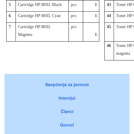
5
Cartridge HP 88XL Black
pcs
1
43
Toner HP
6
Cartridge HP 88XL Cyan
pcs
1
44
Toner HP
7
Cartridge HP 88XL
pcs
45
Toner HP
Magenta
1
46
Toner HP
magenta
Saopćenja za javnost
Intervjui
Članci
Govori