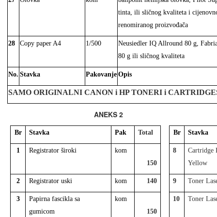
tinta, ili sličnog kvaliteta i cijeno
renomiranog proizvođača
28
Copy paper A4
1/500
Neusiedler IQ Allround 80 g, Fabr
80 g ili sličnog kvaliteta
No.
Stavka
Pakovanje
Opis
SAMO ORIGINALNI CANON i HP TONERI i CARTRIDGE
ANEKS 2
Br
Stavka
Pak
Total
Br
Stavka
1
Registrator široki
kom
8
Cartridge
150
Yellow
2
Registrator uski
kom
140
9
Toner Las
3
Papirna fascikla sa
kom
10
Toner Las
gumicom
150