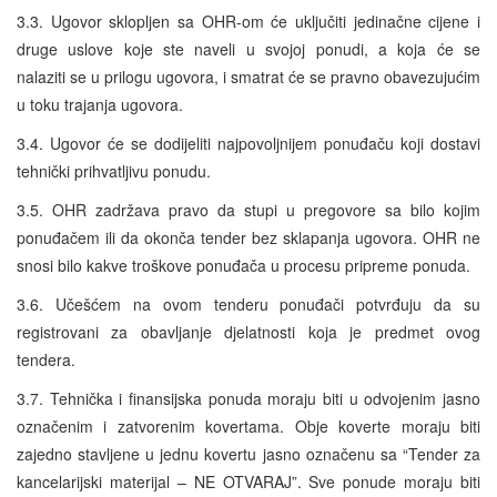
3.3. Ugovor sklopljen sa OHR-om će uključiti jedinačne cijene i
druge uslove koje ste naveli u svojoj ponudi, a koja će se
nalaziti se u prilogu ugovora, i smatrat će se pravno obavezujućim
u toku trajanja ugovora.
3.4. Ugovor će se dodijeliti najpovoljnijem ponuđaču koji dostavi
tehnički prihvatljivu ponudu.
3.5. OHR zadržava pravo da stupi u pregovore sa bilo kojim
ponuđačem ili da okonča tender bez sklapanja ugovora. OHR ne
snosi bilo kakve troškove ponuđača u procesu pripreme ponuda.
3.6. Učešćem na ovom tenderu ponuđači potvrđuju da su
registrovani za obavljanje djelatnosti koja je predmet ovog
tendera.
3.7. Tehnička i finansijska ponuda moraju biti u odvojenim jasno
označenim i zatvorenim kovertama. Obje koverte moraju biti
zajedno stavljene u jednu kovertu jasno označenu sa “Tender za
kancelarijski materijal – NE OTVARAJ”. Sve ponude moraju biti