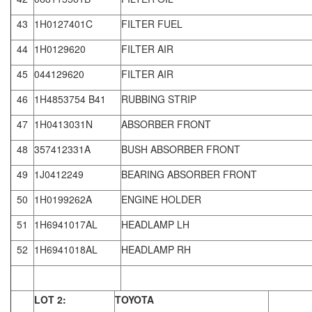
43
1H0127401C
FILTER FUEL
44
1H0129620
FILTER AIR
45
044129620
FILTER AIR
46
1H4853754 B41
RUBBING STRIP
47
1H0413031N
ABSORBER FRONT
48
357412331A
BUSH ABSORBER FRONT
49
1J0412249
BEARING ABSORBER FRONT
50
1H0199262A
ENGINE HOLDER
51
1H6941017AL
HEADLAMP LH
52
1H6941018AL
HEADLAMP RH
LOT 2:
TOYOTA