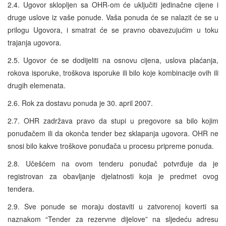
2.4. Ugovor sklopljen sa OHR-om će uključiti jedinačne cijene i
druge uslove iz vaše ponude. Vaša ponuda će se nalazit će se u
prilogu Ugovora, i smatrat će se pravno obavezujućim u toku
trajanja ugovora.
2.5. Ugovor će se dodijeliti na osnovu cijena, uslova plaćanja,
rokova isporuke, troškova isporuke ili bilo koje kombinacije ovih ili
drugih elemenata.
2.6. Rok za dostavu ponuda je 30. april 2007.
2.7. OHR zadržava pravo da stupi u pregovore sa bilo kojim
ponuđačem ili da okonča tender bez sklapanja ugovora. OHR ne
snosi bilo kakve troškove ponuđača u procesu pripreme ponuda.
2.8. Učešćem na ovom tenderu ponuđač potvrđuje da je
registrovan za obavljanje djelatnosti koja je predmet ovog
tendera.
2.9. Sve ponude se moraju dostaviti u zatvorenoj koverti sa
naznakom “Tender za rezervne dijelove” na sljedeću adresu