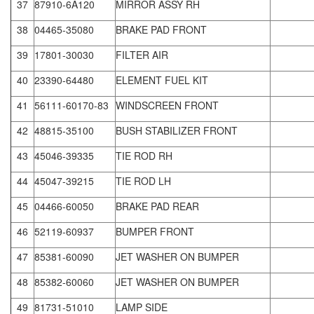
37
87910-6A120
MIRROR ASSY RH
38
04465-35080
BRAKE PAD FRONT
39
17801-30030
FILTER AIR
40
23390-64480
ELEMENT FUEL KIT
41
56111-60170-83
WINDSCREEN FRONT
42
48815-35100
BUSH STABILIZER FRONT
43
45046-39335
TIE ROD RH
44
45047-39215
TIE ROD LH
45
04466-60050
BRAKE PAD REAR
46
52119-60937
BUMPER FRONT
47
85381-60090
JET WASHER ON BUMPER
48
85382-60060
JET WASHER ON BUMPER
49
81731-51010
LAMP SIDE