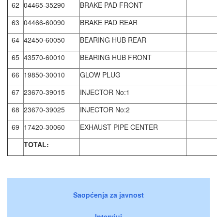
62
04465-35290
BRAKE PAD FRONT
63
04466-60090
BRAKE PAD REAR
64
42450-60050
BEARING HUB REAR
65
43570-60010
BEARING HUB FRONT
66
19850-30010
GLOW PLUG
67
23670-39015
INJECTOR No:1
68
23670-39025
INJECTOR No:2
69
17420-30060
EXHAUST PIPE CENTER
TOTAL:
Saopćenja za javnost
Intervjui