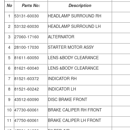
No
Parts No:
Description
1
53131-60030
HEADLAMP SURROUND RH
2
53132-60030
HEADLAMP SURROUND LH
3
27060-17160
ALTERNATOR
4
28100-17030
STARTER MOTOR ASSY
5
81611-60050
LENS &BODY CLEARANCE
6
81621-60040
LENS &BODY CLEARANCE
7
81521-60372
INDICATOR RH
8
81521-60242
INDICATOR LH
9
43512-60090
DISC BRAKE FRONT
10
47730-60061
BRAKE CALIPER RH FRONT
11
47750-60061
BRAKE CALIPER LH FRONT