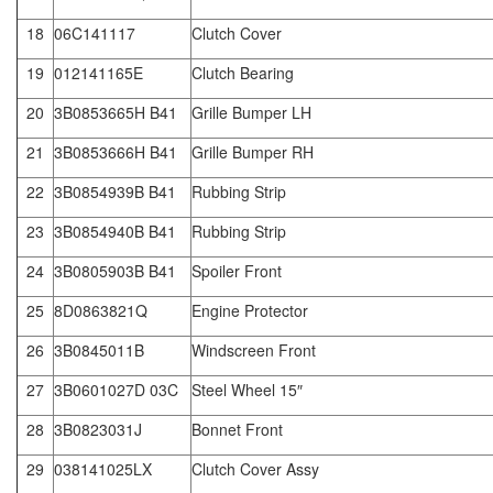
18
06C141117
Clutch Cover
19
012141165E
Clutch Bearing
20
3B0853665H B41
Grille Bumper LH
21
3B0853666H B41
Grille Bumper RH
22
3B0854939B B41
Rubbing Strip
23
3B0854940B B41
Rubbing Strip
24
3B0805903B B41
Spoiler Front
25
8D0863821Q
Engine Protector
26
3B0845011B
Windscreen Front
27
3B0601027D 03C
Steel Wheel 15″
28
3B0823031J
Bonnet Front
29
038141025LX
Clutch Cover Assy