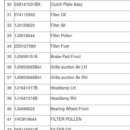
30
038141031BX
Clutch Plate Assy
31
074115562
Filter Oil
32
1J0129620
Filter Air
33
1J0819644
Filter Pollen
34
2D0127399
Filter Fuel
35
1J0698151A
Brake Pad Front
36
1J0853665B41
Grille suction Air LH
37
1J0853666B41
Grille suction Air RH
38
1J1941017B
Headlamp LH
39
1J1941018B
Headlamp RH
40
1J0498625
Bearing Wheel Front
41
1HO819644
FILTER POLLEN
42
068115561B
FILTER OIL