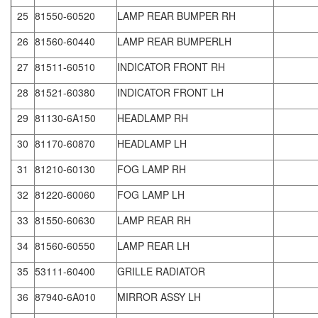
25
81550-60520
LAMP REAR BUMPER RH
26
81560-60440
LAMP REAR BUMPERLH
27
81511-60510
INDICATOR FRONT RH
28
81521-60380
INDICATOR FRONT LH
29
81130-6A150
HEADLAMP RH
30
81170-60870
HEADLAMP LH
31
81210-60130
FOG LAMP RH
32
81220-60060
FOG LAMP LH
33
81550-60630
LAMP REAR RH
34
81560-60550
LAMP REAR LH
35
53111-60400
GRILLE RADIATOR
36
87940-6A010
MIRROR ASSY LH