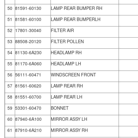
50
81591-60130
LAMP REAR BUMPER RH
51
81581-60100
LAMP REAR BUMPERLH
52
17801-30040
FILTER AIR
53
88508-20120
FILTER POLLEN
54
81130-6A230
HEADLAMP RH
55
81170-6A060
HEADLAMP LH
56
56111-60471
WINDSCREEN FRONT
57
81561-60620
LAMP REAR RH
58
81551-60700
LAMP REAR LH
59
53301-60470
BONNET
60
87940-6A100
MIRROR ASSY LH
61
87910-6A210
MIRROR ASSY RH