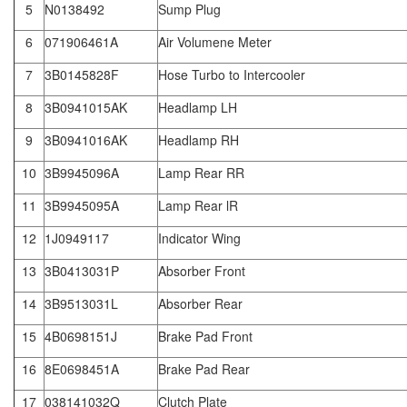
5
N0138492
Sump Plug
6
071906461A
Air Volumene Meter
7
3B0145828F
Hose Turbo to Intercooler
8
3B0941015AK
Headlamp LH
9
3B0941016AK
Headlamp RH
10
3B9945096A
Lamp Rear RR
11
3B9945095A
Lamp Rear lR
12
1J0949117
Indicator Wing
13
3B0413031P
Absorber Front
14
3B9513031L
Absorber Rear
15
4B0698151J
Brake Pad Front
16
8E0698451A
Brake Pad Rear
17
038141032Q
Clutch Plate