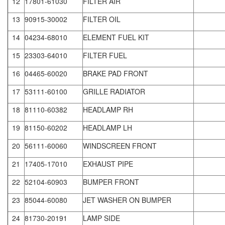
12
17801-61030
FILTER AIR
13
90915-30002
FILTER OIL
14
04234-68010
ELEMENT FUEL KIT
15
23303-64010
FILTER FUEL
16
04465-60020
BRAKE PAD FRONT
17
53111-60100
GRILLE RADIATOR
18
81110-60382
HEADLAMP RH
19
81150-60202
HEADLAMP LH
20
56111-60060
WINDSCREEN FRONT
21
17405-17010
EXHAUST PIPE
22
52104-60903
BUMPER FRONT
23
85044-60080
JET WASHER ON BUMPER
24
81730-20191
LAMP SIDE