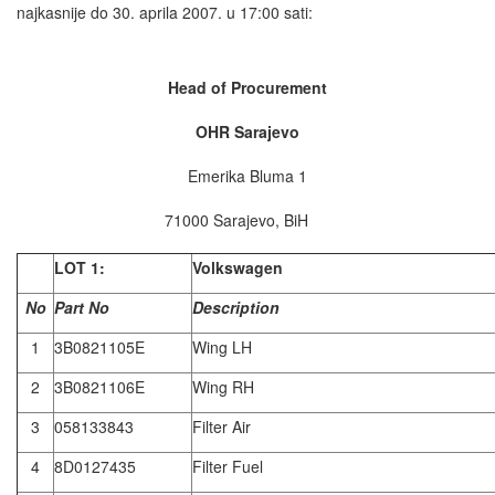
najkasnije do 30. aprila 2007. u 17:00 sati:
Head of Procurement
OHR Sarajevo
Emerika Bluma 1
71000 Sarajevo, BiH
LOT 1:
Volkswagen
No
Part No
Description
1
3B0821105E
Wing LH
2
3B0821106E
Wing RH
3
058133843
Filter Air
4
8D0127435
Filter Fuel