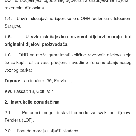
rezervnim dijelovima.
1.4. U svim slučajevima isporuka je u OHR radionicu u Istočnom
Sarajevu.
1.5.
U svim slučajevima rezervni dijelovi moraju biti
originalni dijelovi proizvođača.
1.6. OHR ne može garantovati količine rezervnih dijelova koje
će se kupiti, ali za vašu procjenu navodimo trenutno stanje našeg
voznog parka:
Toyota
:
Landcruiser: 39, Previa: 1;
VW:
Passat: 16, Golf IV: 1
2. Instrukcije ponuđačima
2.1 Ponuđači mogu dostaviti ponude za svaki od dijelova
Tendera (LOT).
2.2 Ponude moraju uključiti sljedeće: