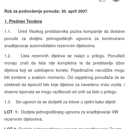
Rok za podnošenje ponuda: 30. april 2007.
1. Predmet Tendera
1.1. Ured Visokog predstavnika poziva kompanije da dostave
ponude za dodjelu jednogodišnjih ugovora za kontinuirano
snadbjevanje automobilskim rezervnim dijelovima.
1.2. Lista rezervnih dijelova se nalazi u prilogu. Ponuđači
moraju znati da lista nije kompletna te da predstavlja izbor
dijelova koji se uobičajeno koriste. Pojedinačne narudžbe mogu
biti izvršene u svakom momentu. Od uspješnog ponuđača će se
očekivati da isporuči bilo koje dijelove za navedenu vrstu vozila, i
stvarne isporuke se mogu razlikovati od onih sa liste u prilogu.
1.3. Svi ugovori će se dodjeliti za lotove u cjelini kako slijedi:
LOT
1:
Dodjela jednogodišnjeg ugovora za snadbjevanje VW
rezervnim dijelovima.
LOT 2:
Dodjela jednogodišnjeg ugovora za snadbjevanje
Toyota