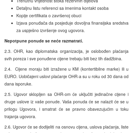
Trenutnu vrijednost stoka rezervnih dijelova
Detaljnu listu referenci sa imenima kontakt osoba
Kopije certifikata o završenoj obuci
Izjava ponuđača da posjeduje dovoljna finansijska sredstva
za uspješno izvršenje ovog ugovora.
Nepotpune ponude se neće razmatrati.
2.3. OHR, kao diplomatska organizacija, je oslobođen plaćanja
svih poreza i sve ponuđene cijene trebaju biti bez tih dadžbina.
2.4. Cijene moraju biti izražene u KM (kontertibilne marke) ili u
EURO. Uobičajeni uslovi plaćanje OHR-a su u roku od 30 dana od
dana isporuke.
2.5. Ugovor sklopljen sa OHR-om će uključiti jedinačne cijene i
druge uslove iz vaše ponude. Vaša ponuda će se nalazit će se u
prilogu Ugovora, i smatrat će se pravno obavezujućim u toku
trajanja ugovora.
2.6. Ugovor će se dodijeliti na osnovu cijena, uslova plaćanja, liste