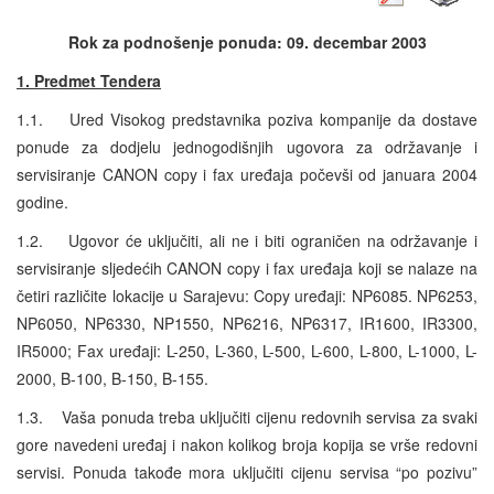
Rok za podnošenje ponuda: 09. decembar 2003
1. Predmet Tendera
1.1. Ured Visokog predstavnika poziva kompanije da dostave
ponude za dodjelu jednogodišnjih ugovora za održavanje i
servisiranje CANON copy i fax uređaja počevši od januara 2004
godine.
1.2. Ugovor će uključiti, ali ne i biti ograničen na održavanje i
servisiranje sljedećih CANON copy i fax uređaja koji se nalaze na
četiri različite lokacije u Sarajevu: Copy uređaji: NP6085. NP6253,
NP6050, NP6330, NP1550, NP6216, NP6317, IR1600, IR3300,
IR5000; Fax uređaji: L-250, L-360, L-500, L-600, L-800, L-1000, L-
2000, B-100, B-150, B-155.
1.3. Vaša ponuda treba uključiti cijenu redovnih servisa za svaki
gore navedeni uređaj i nakon kolikog broja kopija se vrše redovni
servisi. Ponuda takođe mora uključiti cijenu servisa “po pozivu”