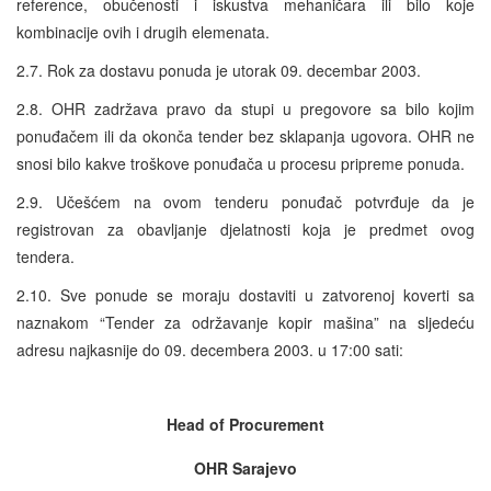
reference, obučenosti i iskustva mehaničara ili bilo koje
kombinacije ovih i drugih elemenata.
2.7. Rok za dostavu ponuda je utorak 09. decembar 2003.
2.8. OHR zadržava pravo da stupi u pregovore sa bilo kojim
ponuđačem ili da okonča tender bez sklapanja ugovora. OHR ne
snosi bilo kakve troškove ponuđača u procesu pripreme ponuda.
2.9. Učešćem na ovom tenderu ponuđač potvrđuje da je
registrovan za obavljanje djelatnosti koja je predmet ovog
tendera.
2.10. Sve ponude se moraju dostaviti u zatvorenoj koverti sa
naznakom “Tender za održavanje kopir mašina” na sljedeću
adresu najkasnije do 09. decembera 2003. u 17:00 sati:
Head of Procurement
OHR Sarajevo