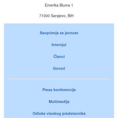
Emerika Bluma 1
71000 Sarajevo, BiH
Saopćenja za javnost
Intervjui
Članci
Govori
Press konferencije
Multimedija
Odluke visokog predstavnika