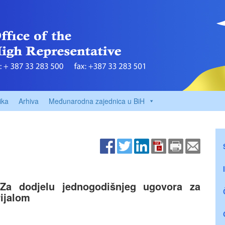
ika
Arhiva
Međunarodna zajednica u BiH
 dodjelu jednogodišnjeg ugovora za
ijalom