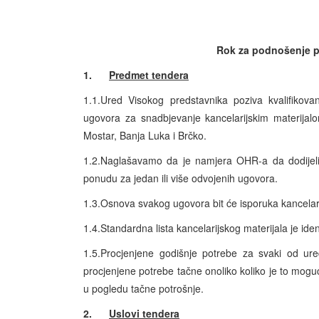
Rok za podnošenje po
1.
Predmet tendera
1.1.Ured Visokog predstavnika poziva kvalifikov
ugovora za snadbjevanje kancelarijskim materijal
Mostar, Banja Luka i Brčko.
1.2.Naglašavamo da je namjera OHR-a da dodijeli 
ponudu za jedan ili više odvojenih ugovora.
1.3.Osnova svakog ugovora bit će isporuka kancelari
1.4.Standardna lista kancelarijskog materijala je ide
1.5.Procjenjene godišnje potrebe za svaki od ure
procjenjene potrebe tačne onoliko koliko je to mogu
u pogledu tačne potrošnje.
2.
Uslovi tendera