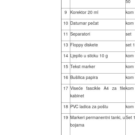
50
9
Korektor 20 ml
kom
10
Datumar pečat
kom
11
Separatori
set
13
Floppy diskete
set 
14
Ljepilo u sticku 10 g
kom
15
Tekst marker
kom
16
Bušilica papira
kom
17
Viseće fascikle A4 za file
kom
kabinet
18
PVC ladica za poštu
kom
19
Markeri permanentni tanki, u
Set 
bojama