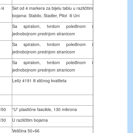
1/4
Set od 4 markera za bijelu tablu u različitim
bojama: Stabilo, Stadler, Pilot ili Uni
Sa spiralom, tvrdom poleđinom i
jednobojnom prednjom stranicom
Sa spiralom, tvrdom poleđinom i
jednobojnom prednjom stranicom
Sa spiralom, tvrdom poleđinom i
jednobojnom prednjom stranicom
Leitz 4191 ili sličnog kvaliteta
1/50
“U” plastične fascikle, 130 mikrona
1/30
U različitim bojama
Veličina 50×66