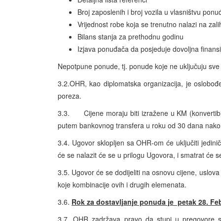
Broj zaposlenih i broj vozila u vlasništvu pon
Vrijednost robe koja se trenutno nalazi na za
Bilans stanja za prethodnu godinu
Izjava ponuđača da posjeduje dovoljna finans
Nepotpune ponude, tj. ponude koje ne uključuju sve p
3.2.OHR, kao diplomatska organizacija, je oslobođe
poreza.
3.3. Cijene moraju biti izražene u KM (konvertib
putem bankovnog transfera u roku od 30 dana nakon 
3.4. Ugovor sklopljen sa OHR-om će uključiti jedinič
će se nalazit će se u prilogu Ugovora, i smatrat će 
3.5. Ugovor će se dodijeliti na osnovu cijene, uslova 
koje kombinacije ovih i drugih elemenata.
3.6.
Rok za dostavljanje ponuda je petak 28. Fe
3.7. OHR zadržava pravo da stupi u pregovore s