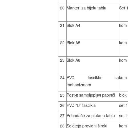
20
Markeri za bijelu tablu
Set 
21
Blok A4
kom
22
Blok A5
kom
23
Blok A6
kom
24
PVC fascikle sa
kom
mehanizmom
25
Post-it samoljepljivi papirićI
blok
26
PVC “U” fascikla
set 
27
Pribadače za plutanu tablu
set 
28
Selotejp providni široki
kom