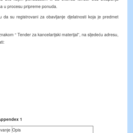
ča u procesu pripreme ponuda.
da su registrovani za obavljanje djelatnosti koja je predmet
znakom “ Tender za kancelarijski materijal”, na sljedeću adresu,
ti:
Appendex 1
vanje
Opis