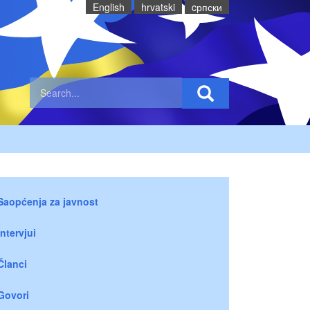
English
hrvatski
cрпски
Saopćenja za javnost
Intervjui
Članci
Govori