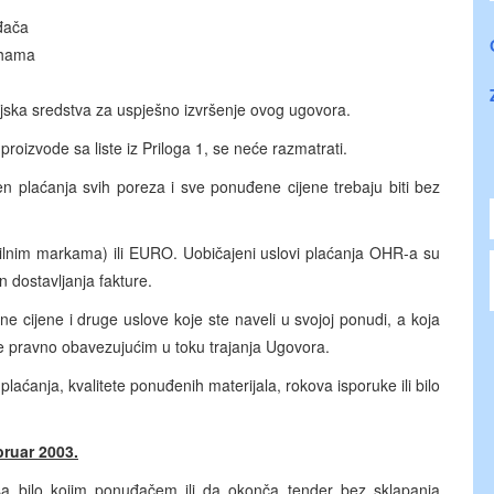
uđača
lihama
ijska sredstva za uspješno izvršenje ovog ugovora.
roizvode sa liste iz Priloga 1, se neće razmatrati.
n plaćanja svih poreza i sve ponuđene cijene trebaju biti bez
ilnim markama) ili EURO. Uobičajeni uslovi plaćanja OHR-a su
dostavljanja fakture.
ne cijene i druge uslove koje ste naveli u svojoj ponudi, a koja
se pravno obavezujućim u toku trajanja Ugovora.
plaćanja, kvalitete ponuđenih materijala, rokova isporuke ili bilo
bruar 2003.
a bilo kojim ponuđačem ili da okonča tender bez sklapanja