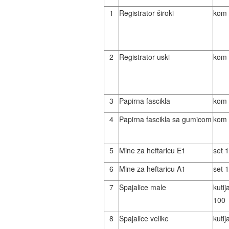
1
Registrator široki
kom
2
Registrator uski
kom
3
Papirna fascikla
kom
4
Papirna fascikla sa gumicom
kom
5
Mine za heftaricu E1
set 1
6
Mine za heftaricu A1
set 1
7
Spajalice male
kut
100
8
Spajalice velike
kut