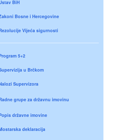
Ustav BiH
Zakoni Bosne i Hercegovine
Rezolucije Vijeća sigurnosti
Program 5+2
Supervizija u Brčkom
Nalozi Supervizora
Radne grupe za državnu imovinu
Popis državne imovine
Mostarska deklaracija