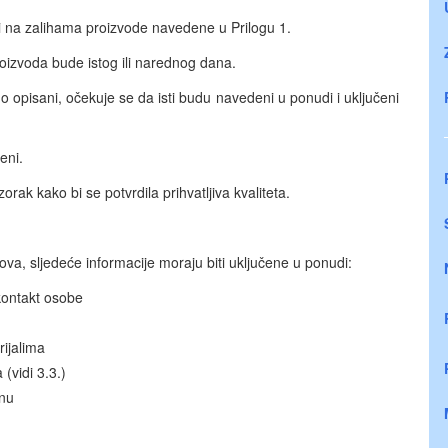
i na zalihama proizvode navedene u Prilogu 1.
oizvoda bude istog ili narednog dana.
o opisani, očekuje se da isti budu navedeni u ponudi i uključeni
eni.
orak kako bi se potvrdila prihvatljiva kvaliteta.
ova, sljedeće informacije moraju biti uključene u ponudi:
kontakt osobe
ijalima
(vidi 3.3.)
enu