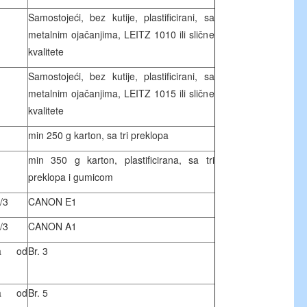
Samostojeći, bez kutije, plastificirani, sa
metalnim ojačanjima, LEITZ 1010 ili slične
kvalitete
Samostojeći, bez kutije, plastificirani, sa
metalnim ojačanjima, LEITZ 1015 ili slične
kvalitete
min 250 g karton, sa tri preklopa
min 350 g karton, plastificirana, sa tri
preklopa i gumicom
/3
CANON E1
/3
CANON A1
ija od
Br. 3
ija od
Br. 5