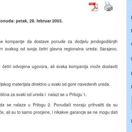
nuda: petak, 28. februar 2003.
ane kompanije da dostave ponude za dodjelu jendogodišnjih
om svakog od svoja četiri glavna regionalna ureda: Sarajevo,
četiri odvojena ugovora, ali svaka kompanija može dostaviti
jskog materijala direktno u svaki od gore navedenih ureda.
ntična za svaki od ureda i nalazi se u Prilogu 1.
da se nalaze u Prilogu 2. Ponuđači moraju prihvatiti da su
će, ali su to samo procjene, i nikakve garancje se ne mogu dati