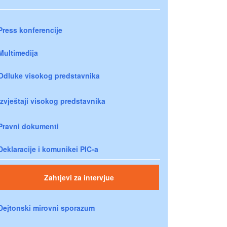
Press konferencije
Multimedija
Odluke visokog predstavnika
Izvještaji visokog predstavnika
Pravni dokumenti
Deklaracije i komunikei PIC-a
Zahtjevi za intervjue
Dejtonski mirovni sporazum