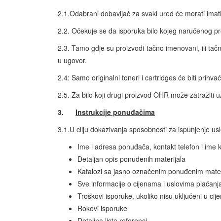
2.1.Odabrani dobavljač za svaki ured će morati imat
2.2. Očekuje se da isporuka bilo kojeg naručenog pr
2.3. Tamo gdje su proizvodi tačno imenovani, ili tačn
u ugovor.
2.4: Samo originalni toneri i cartridges će biti prihvać
2.5. Za bilo koji drugi proizvod OHR može zatražiti uz
3.
Instrukcije ponuđačima
3.1.U cilju dokazivanja sposobnosti za ispunjenje usl
Ime i adresa ponuđača, kontakt telefon i ime 
Detaljan opis ponuđenih materijala
Katalozi sa jasno označenim ponuđenim mater
Sve informacije o cijenama i uslovima plaćanja 
Troškovi isporuke, ukoliko nisu uključeni u cij
Rokovi isporuke
Detaljna lista referenci