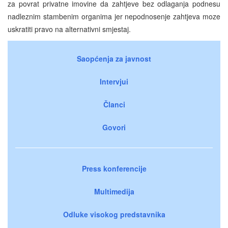
za povrat privatne imovine da zahtjeve bez odlaganja podnesu
nadleznim stambenim organima jer nepodnosenje zahtjeva moze
uskratiti pravo na alternativni smjestaj.
Saopćenja za javnost
Intervjui
Članci
Govori
Press konferencije
Multimedija
Odluke visokog predstavnika