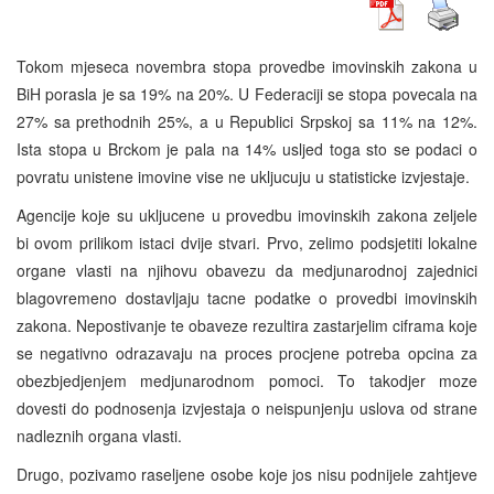
Tokom mjeseca novembra stopa provedbe imovinskih zakona u
BiH porasla je sa 19% na 20%. U Federaciji se stopa povecala na
27% sa prethodnih 25%, a u Republici Srpskoj sa 11% na 12%.
Ista stopa u Brckom je pala na 14% usljed toga sto se podaci o
povratu unistene imovine vise ne ukljucuju u statisticke izvjestaje.
Agencije koje su ukljucene u provedbu imovinskih zakona zeljele
bi ovom prilikom istaci dvije stvari. Prvo, zelimo podsjetiti lokalne
organe vlasti na njihovu obavezu da medjunarodnoj zajednici
blagovremeno dostavljaju tacne podatke o provedbi imovinskih
zakona. Nepostivanje te obaveze rezultira zastarjelim ciframa koje
se negativno odrazavaju na proces procjene potreba opcina za
obezbjedjenjem medjunarodnom pomoci. To takodjer moze
dovesti do podnosenja izvjestaja o neispunjenju uslova od strane
nadleznih organa vlasti.
Drugo, pozivamo raseljene osobe koje jos nisu podnijele zahtjeve