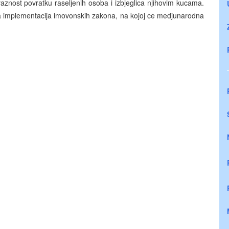
vaznost povratku raseljenih osoba i izbjeglica njihovim kucama.
za implementacija imovonskih zakona, na kojoj ce medjunarodna