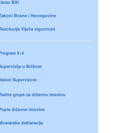
Ustav BiH
Zakoni Bosne i Hercegovine
Rezolucije Vijeća sigurnosti
Program 5+2
Supervizija u Brčkom
Nalozi Supervizora
Radne grupe za državnu imovinu
Popis državne imovine
Mostarska deklaracija