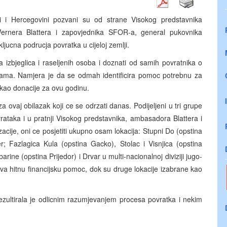
 i Hercegovini pozvani su od strane Visokog predstavnika
ernera Blattera i zapovjednika SFOR-a, general pukovnika
ucna podrucja povratka u cijeloj zemlji.
a izbjeglica i raseljenih osoba i doznati od samih povratnika o
ama. Namjera je da se odmah identificira pomoc potrebnu za
 kao donacije za ovu godinu.
za ovaj obilazak koji ce se odrzati danas. Podijeljeni u tri grupe
rataka i u pratnji Visokog predstavnika, ambasadora Blattera i
acije, oni ce posjetiti ukupno osam lokacija: Stupni Do (opstina
ver; Fazlagica Kula (opstina Gacko), Stolac i Visnjica (opstina
barine (opstina Prijedor) i Drvar u multi-nacionalnoj diviziji jugo-
va hitnu financijsku pomoc, dok su druge lokacije izabrane kao
ezultirala je odlicnim razumjevanjem procesa povratka i nekim