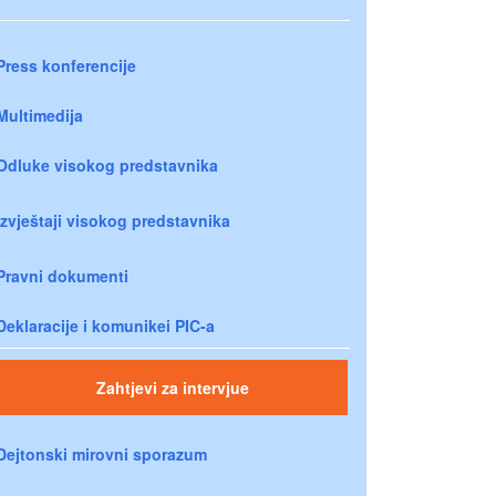
Press konferencije
Multimedija
Odluke visokog predstavnika
Izvještaji visokog predstavnika
Pravni dokumenti
Deklaracije i komunikei PIC-a
Zahtjevi za intervjue
Dejtonski mirovni sporazum