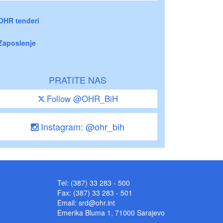
OHR tenderi
Zaposlenje
PRATITE NAS
Follow @OHR_BiH
Instagram: @ohr_bih
Tel: (387) 33 283 - 500
Fax: (387) 33 283 - 501
Email:
srd@ohr.int
Emerika Bluma 1, 71000 Sarajevo