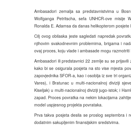
Ambasadori zemalja sa predstavnistvima u Bosni
Wolfganga Petritscha, sefa UNHCR-ove misije W
Ronalda E. Adamsa da danas helikopterom posjete klj
Cilj ovog obilaska jeste sagledati napredak povratk
njihovim svakodnevnim problemima, brigama i nad
ovaj proces, koju vlade i ambasade mogu razmotriti
Ambasadori ili predstavnici 22 zemlje su se prijavili 
kako bi se osigurala posjeta na sto vise mjesta pov
zapovjednika SFOR-a, kao i osoblja iz sve tri organiz
Vares), i Bratunac u multi-nacionalnoj diviziji sje
Kiseljak) u multi-nacionalnoj diviziji jugo-istok; i Ham
zapad. Proces povratka na nekim lokacijama zahtije
model uspjesnog projekta povrataka.
Prva takva posjeta desila se proslog septembra i r
dodatnim sakupljenim finansijskim sredstvima.