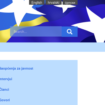
English
hrvatski
cрпски
Saopćenja za javnost
Intervjui
Članci
Govori