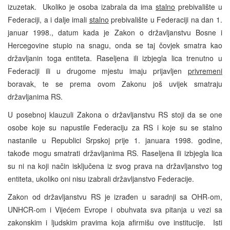
izuzetak. Ukoliko je osoba izabrala da ima
stalno
prebivalište u
Federaciji, a i dalje imali
stalno
prebivalište u Federaciji na dan 1.
januar 1998., datum kada je Zakon o državljanstvu Bosne i
Hercegovine stupio na snagu, onda se taj čovjek smatra kao
državljanin toga entiteta. Raseljena ili izbjegla lica trenutno u
Federaciji ili u drugome mjestu imaju prijavljen
privremeni
boravak, te se prema ovom Zakonu još uvijek smatraju
državljanima RS.
U posebnoj klauzuli Zakona o državljanstvu RS stoji da se one
osobe koje su napustile Federaciju za RS i koje su se stalno
nastanile u Republici Srpskoj prije 1. januara 1998. godine,
takođe mogu smatrati državljanima RS. Raseljena ili izbjegla lica
su ni na koji način isključena iz svog prava na državljanstvo tog
entiteta, ukoliko oni nisu izabrali državljanstvo Federacije.
Zakon od državljanstvu RS je izrađen u saradnji sa OHR-om,
UNHCR-om i Vijećem Evrope i obuhvata sva pitanja u vezi sa
zakonskim i ljudskim pravima koja afirmišu ove institucije. Isti