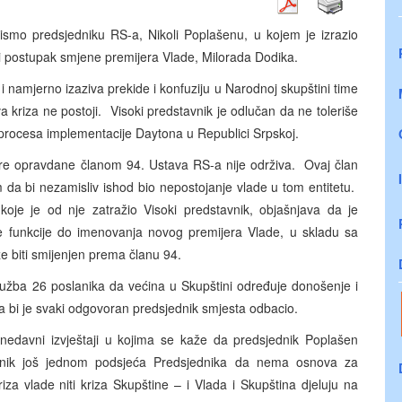
pismo predsjedniku RS-a, Nikoli Poplašenu, u kojem je izrazio
 postupak smjene premijera Vlade, Milorada Dodika.
 namjerno izaziva prekide i konfuziju u Narodnoj skupštini time
akva kriza ne postoji. Visoki predstavnik je odlučan da ne toleriše
i procesa implementacije Daytona u Republici Srpskoj.
re opravdane članom 94. Ustava RS-a nije održiva. Ovaj član
m da bi nezamisliv ishod bio nepostojanje vlade u tom entitetu.
oje je od nje zatražio Visoki predstavnik, objašnjava da je
je funkcije do imenovanja novog premijera Vlade, u skladu sa
biti smijenjen prema članu 94.
itužba 26 poslanika da većina u Skupštini određuje donošenje i
a bi je svaki odgovoran predsjednik smjesta odbacio.
nedavni izvještaji u kojima se kaže da predsjednik Poplašen
avnik još jednom podsjeća Predsjednika da nema osnova za
iza vlade niti kriza Skupštine – i Vlada i Skupština djeluju na