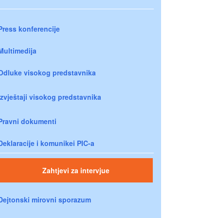
Press konferencije
Multimedija
Odluke visokog predstavnika
Izvještaji visokog predstavnika
Pravni dokumenti
Deklaracije i komunikei PIC-a
Zahtjevi za intervjue
Dejtonski mirovni sporazum