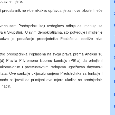
nodavne mjere.
i predstavnik ne vide nikakvo opravdanje za nove izbore i neće
tvorio sam Predsjednik koji tvrdoglavo odbija da imenuje za
a u Skupštini. U svim demokratijama, što potvrđuje i mišljenje
kakvo je ponašanje predsjednika Poplašena, dostiže nivo
sjetio predsjednika Poplašena na svoja prava prema Aneksu 10
) Pravila Privremene izborne komisije (PIK-a) da primijeni
 lakomislenim i protivustavnim radnjama ugrožavao daytonski
ltata. Ove sankcije uključuju smjenu Predsjednika sa funkcije i
neće oklijevati da primijeni ove mjere ukoliko se predsjednik
 način.