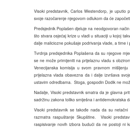
Visoki predstavnik, Carlos Westendorp, je uputio 
svoje razočarenje njegovom odlukom da će započeti
Predsjednik Poplašen djeluje na neodgovoran način i
što stvara osjećaj krize u vladi u situaciji u kojoj t
dalje maliciozne pokušaje podrivanja vlade, a time 
Tvrdnja predsjednika Poplašena da su njegove mje
se ne može primijeniti na prijelaznu vladu s obziro
Venecijanska komisija u svom pravnom mišljenju k
prijelazna vlada obavezna da i dalje izvršava svo
ustavim odredbama. Stoga, gospodin Dodik ne može 
Nadalje, Visoki predstavnik smatra da je glavna pr
sadržinu zakona toliko smiješna i antidemokratska d
Visoki predstavnik se takođe nada da su netačni 
razmatra raspuštanje Skupštine. Visoki predst
raspisivanje novih izbora budući da ne postoji ni kr