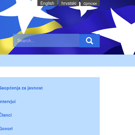
English
hrvatski
cрпски
Saopćenja za javnost
Intervjui
Članci
Govori