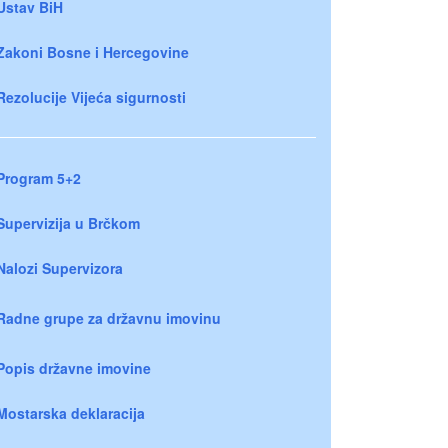
Ustav BiH
Zakoni Bosne i Hercegovine
Rezolucije Vijeća sigurnosti
Program 5+2
Supervizija u Brčkom
Nalozi Supervizora
Radne grupe za državnu imovinu
Popis državne imovine
Mostarska deklaracija