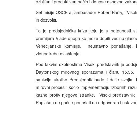
ozbiljan i produktivan način i donose osnovne zako
Šef misije OSCE-a, ambasador Robert Barry, i Visok
ih dozvoliti.
To je predsjednička kriza koju je u potpunosti s
premijera Vlade onoga ko može dobiti većinu glasov
Venecijanske komisije, neustavno ponašanje, 
zloupotrebe ovlaštenja.
Pod takvim okolnostima Visoki predstavnik je pod
Daytonskog mirovnog sporazuma i članu 15.35. (d
sankcije ukoliko Predsjednik bude i dalje svojim
mirovni proces i kočio implementaciju izbornih rezu
kazne protiv njegove stranke. Visoki predstavnik 
Poplašen ne počne ponašati na odgovoran i ustavan