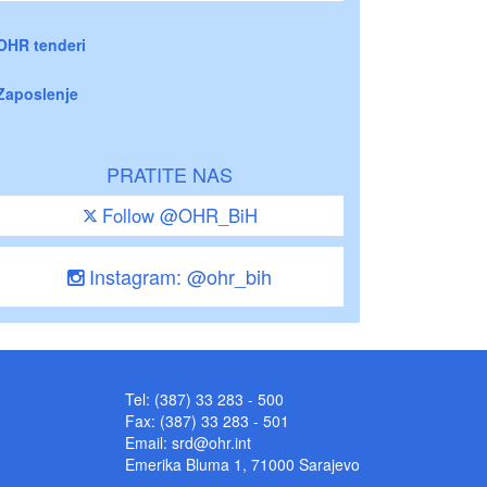
OHR tenderi
Zaposlenje
PRATITE NAS
Follow @OHR_BiH
Instagram: @ohr_bih
Tel: (387) 33 283 - 500
Fax: (387) 33 283 - 501
Email:
srd@ohr.int
Emerika Bluma 1, 71000 Sarajevo