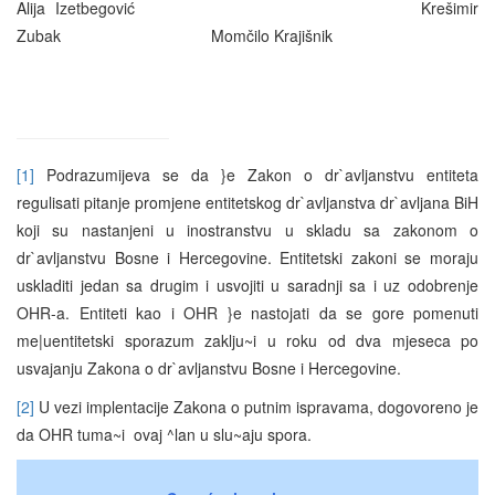
Alija Izetbegović Krešimir
Zubak Momčilo Krajišnik
[1]
Podrazumijeva se da }e Zakon o dr`avljanstvu entiteta
regulisati pitanje promjene entitetskog dr`avljanstva dr`avljana BiH
koji su nastanjeni u inostranstvu u skladu sa zakonom o
dr`avljanstvu Bosne i Hercegovine. Entitetski zakoni se moraju
uskladiti jedan sa drugim i usvojiti u saradnji sa i uz odobrenje
OHR-a. Entiteti kao i OHR }e nastojati da se gore pomenuti
me|uentitetski sporazum zaklju~i u roku od dva mjeseca po
usvajanju Zakona o dr`avljanstvu Bosne i Hercegovine.
[2]
U vezi implentacije Zakona o putnim ispravama, dogovoreno je
da OHR tuma~i ovaj ^lan u slu~aju spora.