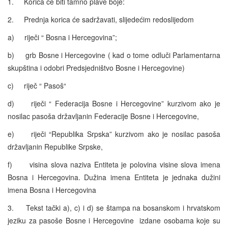
1. Korica će biti tamno plave boje:
2. Prednja korica će sadržavati, slijedećim redoslijedom
a) riječi “ Bosna i Hercegovina”;
b) grb Bosne i Hercegovine ( kad o tome odluči Parlamentarna
skupština i odobri Predsjedništvo Bosne i Hercegovine)
c) riječ “ Pasoš“
d) riječi “ Federacija Bosne i Hercegovine” kurzivom ako je
nosilac pasoša državljanin Federacije Bosne i Hercegovine,
e) riječi “Republika Srpska” kurzivom ako je nosilac pasoša
državljanin Republike Srpske,
f) visina slova naziva Entiteta je polovina visine slova imena
Bosna i Hercegovina. Dužina imena Entiteta je jednaka dužini
imena Bosna i Hercegovina
3. Tekst tački a), c) i d) se štampa na bosanskom i hrvatskom
jeziku za pasoše Bosne i Hercegovine izdane osobama koje su