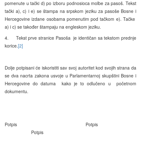
pomenute u tački d) po izboru podnosioca molbe za pasoš. Tekst
tački a), c) i e) se štampa na srpskom jeziku za pasoše Bosne i
Hercegovine izdane osobama pomenutim pod tačkom e). Tačke
a) i c) se također štampaju na engleskom jeziku.
4. Tekst prve stranice Pasoša je identičan sa tekstom prednje
korice.
[2]
Dolje potpisani će iskoristiti sav svoj autoritet kod svojih strana da
se dva nacrta zakona usvoje u Parlamentarnoj skupštini Bosne i
Hercegovine do datuma kako je to odlučeno u početnom
dokumentu.
Potpis Potpis
Potpis