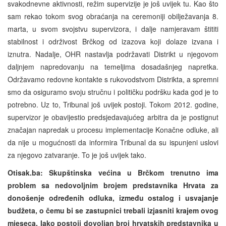
svakodnevne aktivnosti, režim supervizije je još uvijek tu. Kao što
sam rekao tokom svog obraćanja na ceremoniji obilježavanja 8.
marta, u svom svojstvu supervizora, i dalje namjeravam štititi
stabilnost i održivost Brčkog od izazova koji dolaze izvana i
iznutra. Nadalje, OHR nastavlja podržavati Distrikt u njegovom
daljnjem napredovanju na temeljima dosadašnjeg napretka.
Održavamo redovne kontakte s rukovodstvom Distrikta, a spremni
smo da osiguramo svoju stručnu i političku podršku kada god je to
potrebno. Uz to, Tribunal još uvijek postoji. Tokom 2012. godine,
supervizor je obavijestio predsjedavajućeg arbitra da je postignut
značajan napredak u procesu implementacije Konačne odluke, ali
da nije u mogućnosti da informira Tribunal da su ispunjeni uslovi
za njegovo zatvaranje. To je još uvijek tako.
Otisak.ba: Skupštinska većina u Brčkom trenutno ima
problem sa nedovoljnim brojem predstavnika Hrvata za
donošenje određenih odluka, između ostalog i usvajanje
budžeta, o čemu bi se zastupnici trebali izjasniti krajem ovog
mjeseca. Iako postoji dovoljan broj hrvatskih predstavnika u