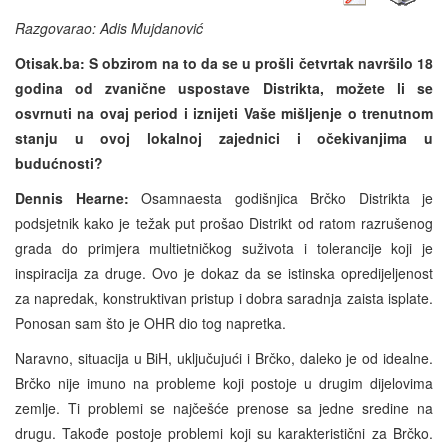
Razgovarao: Adis Mujdanović
Otisak.ba: S obzirom na to da se u prošli četvrtak navršilo 18
godina od zvanične uspostave Distrikta, možete li se
osvrnuti na ovaj period i iznijeti Vaše mišljenje o trenutnom
stanju u ovoj lokalnoj zajednici i očekivanjima u
budućnosti?
Dennis Hearne:
Osamnaesta godišnjica Brčko Distrikta je
podsjetnik kako je težak put prošao Distrikt od ratom razrušenog
grada do primjera multietničkog suživota i tolerancije koji je
inspiracija za druge. Ovo je dokaz da se istinska opredijeljenost
za napredak, konstruktivan pristup i dobra saradnja zaista isplate.
Ponosan sam što je OHR dio tog napretka.
Naravno, situacija u BiH, uključujući i Brčko, daleko je od idealne.
Brčko nije imuno na probleme koji postoje u drugim dijelovima
zemlje. Ti problemi se najčešće prenose sa jedne sredine na
drugu. Takođe postoje problemi koji su karakteristični za Brčko.