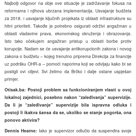
Najbolji odgovor na obje ove situacije je zadržavanje fokusa na
reformama i njihova ubrzana implementacija. Usvajanje budžeta
za 2018. i usvajanje ključnih projekata iz oblasti infrastrukture su
hitni prioriteti. Takođe je potrebno osigurati održivi angažman u
oblasti vladavine prava, ekonomskog okruženja i obrazovanja.
Isto tako očekujem angažiran pristup u oblasti borbe protiv
korupcije. Nadam se će usvajanje antikorupcionih zakona i novog
zakona o budžetu – kojeg trenutno priprema Direkcija za financije
uz podršku OHR-a – pomoći naporima koji se odvijaju kako bi se
postigli ovi ciljevi. Svi želimo da Brčko i dalje ostane uspješan
primjer.
Otisak.ba: Postoji problem sa funkcioniranjem vlasti u ovoj
lokalnoj zajednici, posebno nakon “zaleđivanja” supervizije.
Da li je “zaleđivanje” supervizije bila ispravna odluka i
postoji li ikakva šansa da se, ukoliko se stanje pogorša, ona
ponovo aktivira?
Dennis Hearne:
Iako je supervizor odlučio da suspendira svoje