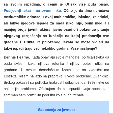
sa svojim ispadima, o čemu je Otisak više puta pisao.
Posljednji tekst – na ovom linku
. Očito je da time narušava
međuetničke odnose u ovoj multietničkoj lokalnoj zajednici,
ali takve njegove ispade za sada niko nije, osim medija i
manjeg broja javnih aktera, javno osudio i pokrenuo pitanje
njegovog razrješenja sa funkcije na kojoj predstavlja sve
građane Distrikta. Iz priloženog teksta se može vidjeti da
takvi ispadi traju već nekoliko godina. Vaše mišljenje?
Dennis Hearne:
Kada obavljaju svoje mandate, političari treba da
budu svjesni kako njihova retorika i njihovi potezi utiču na
građane. U svojim dosadašnjim kontaktima sa zvaničnicima
Distrikta, nisam nailazio na prepreke ili veće probleme. Zvaničnici
Brčkog pokazali su političku hrabrost i odlučnost da riješe neke od
najhitnijih problema. Očekujem da će ispuniti svoja obećanja i
spreman sam pružiti im podršku koja bude trebala.
Saopćenja za javnost