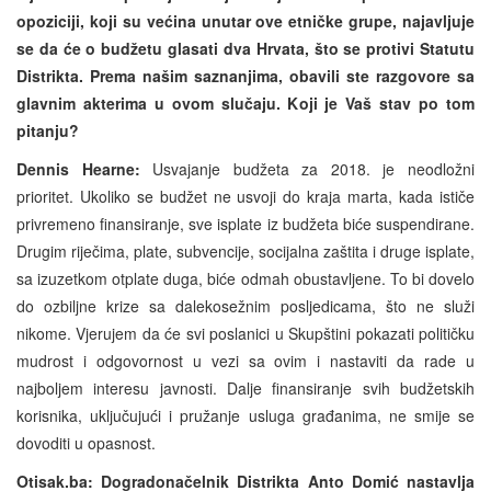
opoziciji, koji su većina unutar ove etničke grupe, najavljuje
se da će o budžetu glasati dva Hrvata, što se protivi Statutu
Distrikta. Prema našim saznanjima, obavili ste razgovore sa
glavnim akterima u ovom slučaju. Koji je Vaš stav po tom
pitanju?
Dennis Hearne:
Usvajanje budžeta za 2018. je neodložni
prioritet. Ukoliko se budžet ne usvoji do kraja marta, kada ističe
privremeno finansiranje, sve isplate iz budžeta biće suspendirane.
Drugim riječima, plate, subvencije, socijalna zaštita i druge isplate,
sa izuzetkom otplate duga, biće odmah obustavljene. To bi dovelo
do ozbiljne krize sa dalekosežnim posljedicama, što ne služi
nikome. Vjerujem da će svi poslanici u Skupštini pokazati političku
mudrost i odgovornost u vezi sa ovim i nastaviti da rade u
najboljem interesu javnosti. Dalje finansiranje svih budžetskih
korisnika, uključujući i pružanje usluga građanima, ne smije se
dovoditi u opasnost.
Otisak.ba: Dogradonačelnik Distrikta Anto Domić nastavlja