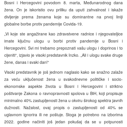
Bosni i Hercegovini povodom 8. marta, Međunarodnog dana
žena. On je iskoristio ovu priliku da uputi zahvalnost i iskaže
divljenje prema ženama koje su dominantne na prvoj liniji
globalne borbe protiv pandemije Covida-19.
„Vi koje ste angažirane kao zdravstvene radnice i njegovateljice
imate ključnu ulogu u borbi protiv pandemije u Bosni i
Hercegovini. Svi mi trebamo prepoznati vašu ulogu i doprinos i to
cijeniti“, izjavio je visoki predstavnik Inzko. „Ali i ulogu svake druge
žene, danas i svaki dan!“
Visoki predstavnik je još jednom naglasio kako se snažno zalaže
za veću uključenost žena u svakodnevne političke i socio-
ekonomske aspekte života u Bosni i Hercegovini i striktno
poštivanje Zakona o ravnopravnosti spolova u BiH, koji propisuje
minimalno 40% zastupljenosti žena u okviru širokog spektra javnih
dužnosti. Nažalost, ovaj propis o zastupljenosti od 40% se
uglavnom ignorira ili ne poštuje. Stoga je potrebno na izborima
2022. godine načiniti još jedan pokušaj da se u potpunosti