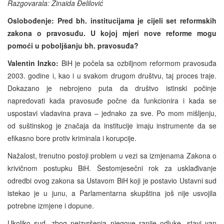
Razgovarala: Zinaida Đelilović
Oslobođenje: Pred bh. institucijama je cijeli set reformskih
zakona o pravosuđu. U kojoj mjeri nove reforme mogu
pomoći u poboljšanju bh. pravosuđa?
Valentin Inzko:
BiH je počela sa ozbiljnom reformom pravosuđa
2003. godine i, kao i u svakom drugom društvu, taj proces traje.
Dokazano je nebrojeno puta da društvo istinski počinje
napredovati kada pravosuđe počne da funkcionira i kada se
uspostavi vladavina prava – jednako za sve. Po mom mišljenju,
od suštinskog je značaja da institucije imaju instrumente da se
efikasno bore protiv kriminala i korupcije.
Nažalost, trenutno postoji problem u vezi sa izmjenama Zakona o
krivičnom postupku BiH. Šestomjesečni rok za usklađivanje
odredbi ovog zakona sa Ustavom BiH koji je postavio Ustavni sud
istekao je u junu, a Parlamentarna skupština još nije usvojila
potrebne izmjene i dopune.
Ukoliko sud, zbog neizvršenja njegove ranije odluke, stavi van