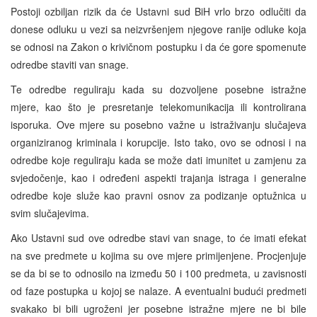
Postoji ozbiljan rizik da će Ustavni sud BiH vrlo brzo odlučiti da
donese odluku u vezi sa neizvršenjem njegove ranije odluke koja
se odnosi na Zakon o krivičnom postupku i da će gore spomenute
odredbe staviti van snage.
Te odredbe reguliraju kada su dozvoljene posebne istražne
mjere, kao što je presretanje telekomunikacija ili kontrolirana
isporuka. Ove mjere su posebno važne u istraživanju slučajeva
organiziranog kriminala i korupcije. Isto tako, ovo se odnosi i na
odredbe koje reguliraju kada se može dati imunitet u zamjenu za
svjedočenje, kao i određeni aspekti trajanja istraga i generalne
odredbe koje služe kao pravni osnov za podizanje optužnica u
svim slučajevima.
Ako Ustavni sud ove odredbe stavi van snage, to će imati efekat
na sve predmete u kojima su ove mjere primijenjene. Procjenjuje
se da bi se to odnosilo na između 50 i 100 predmeta, u zavisnosti
od faze postupka u kojoj se nalaze. A eventualni budući predmeti
svakako bi bili ugroženi jer posebne istražne mjere ne bi bile