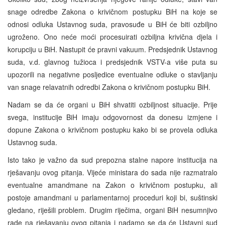
snage odredbe Zakona o krivičnom postupku BiH na koje se
odnosi odluka Ustavnog suda, pravosuđe u BiH će biti ozbiljno
ugroženo. Ono neće moći procesuirati ozbiljna krivična djela i
korupciju u BiH. Nastupit će pravni vakuum. Predsjednik Ustavnog
suda, v.d. glavnog tužioca i predsjednik VSTV-a više puta su
upozorili na negativne posljedice eventualne odluke o stavljanju
van snage relavatnih odredbi Zakona o krivičnom postupku BiH.
Nadam se da će organi u BiH shvatiti ozbiljnost situacije. Prije
svega, institucije BiH imaju odgovornost da donesu izmjene i
dopune Zakona o krivičnom postupku kako bi se provela odluka
Ustavnog suda.
Isto tako je važno da sud prepozna stalne napore institucija na
rješavanju ovog pitanja. Vijeće ministara do sada nije razmatralo
eventualne amandmane na Zakon o krivičnom postupku, ali
postoje amandmani u parlamentarnoj proceduri koji bi, suštinski
gledano, riješili problem. Drugim riječima, organi BiH nesumnjivo
rade na rješavanju ovog pitanja i nadamo se da će Ustavni sud