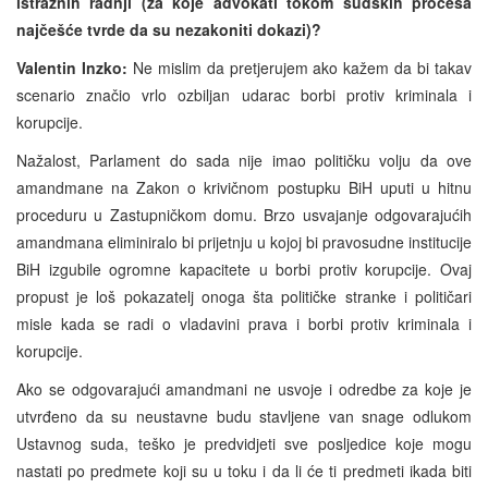
istražnih radnji (za koje advokati tokom sudskih procesa
najčešće tvrde da su nezakoniti dokazi)?
Valentin Inzko:
Ne mislim da pretjerujem ako kažem da bi takav
scenario značio vrlo ozbiljan udarac borbi protiv kriminala i
korupcije.
Nažalost, Parlament do sada nije imao političku volju da ove
amandmane na Zakon o krivičnom postupku BiH uputi u hitnu
proceduru u Zastupničkom domu. Brzo usvajanje odgovarajućih
amandmana eliminiralo bi prijetnju u kojoj bi pravosudne institucije
BiH izgubile ogromne kapacitete u borbi protiv korupcije. Ovaj
propust je loš pokazatelj onoga šta političke stranke i političari
misle kada se radi o vladavini prava i borbi protiv kriminala i
korupcije.
Ako se odgovarajući amandmani ne usvoje i odredbe za koje je
utvrđeno da su neustavne budu stavljene van snage odlukom
Ustavnog suda, teško je predvidjeti sve posljedice koje mogu
nastati po predmete koji su u toku i da li će ti predmeti ikada biti