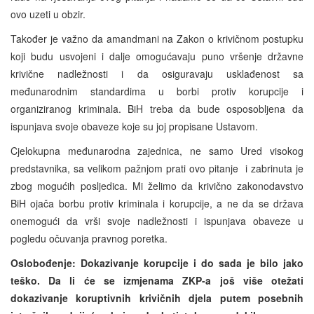
ovo uzeti u obzir.
Također je važno da amandmani na Zakon o krivičnom postupku
koji budu usvojeni i dalje omogućavaju puno vršenje državne
krivične nadležnosti i da osiguravaju usklađenost sa
međunarodnim standardima u borbi protiv korupcije i
organiziranog kriminala. BiH treba da bude osposobljena da
ispunjava svoje obaveze koje su joj propisane Ustavom.
Cjelokupna međunarodna zajednica, ne samo Ured visokog
predstavnika, sa velikom pažnjom prati ovo pitanje i zabrinuta je
zbog mogućih posljedica. Mi želimo da krivično zakonodavstvo
BiH ojača borbu protiv kriminala i korupcije, a ne da se država
onemogući da vrši svoje nadležnosti i ispunjava obaveze u
pogledu očuvanja pravnog poretka.
Oslobođenje: Dokazivanje korupcije i do sada je bilo jako
teško. Da li će se izmjenama ZKP-a još više otežati
dokazivanje koruptivnih krivičnih djela putem posebnih