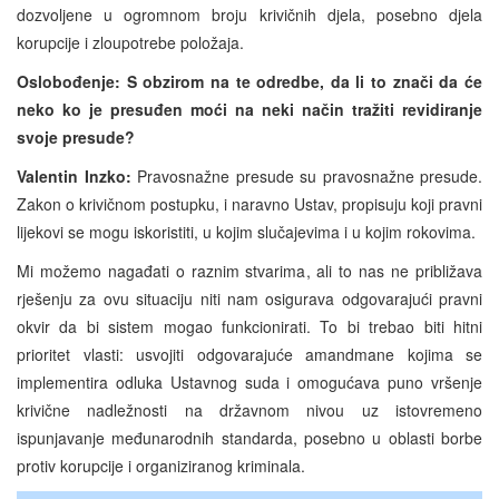
dozvoljene u ogromnom broju krivičnih djela, posebno djela
korupcije i zloupotrebe položaja.
Oslobođenje: S
obzirom na te odredbe, da li to znači da će
neko ko je presuđen moći na neki način tražiti revidiranje
svoje presude?
Valentin Inzko:
Pravosnažne presude su pravosnažne presude.
Zakon o krivičnom postupku, i naravno Ustav, propisuju koji pravni
lijekovi se mogu iskoristiti, u kojim slučajevima i u kojim rokovima.
Mi možemo nagađati o raznim stvarima, ali to nas ne približava
rješenju za ovu situaciju niti nam osigurava odgovarajući pravni
okvir da bi sistem mogao funkcionirati. To bi trebao biti hitni
prioritet vlasti: usvojiti odgovarajuće amandmane kojima se
implementira odluka Ustavnog suda i omogućava puno vršenje
krivične nadležnosti na državnom nivou uz istovremeno
ispunjavanje međunarodnih standarda, posebno u oblasti borbe
protiv korupcije i organiziranog kriminala.