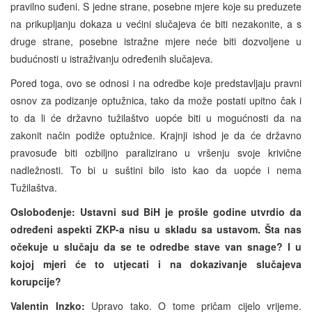
pravilno suđeni. S jedne strane, posebne mjere koje su preduzete
na prikupljanju dokaza u većini slučajeva će biti nezakonite, a s
druge strane, posebne istražne mjere neće biti dozvoljene u
budućnosti u istraživanju određenih slučajeva.
Pored toga, ovo se odnosi i na odredbe koje predstavljaju pravni
osnov za podizanje optužnica, tako da može postati upitno čak i
to da li će državno tužilaštvo uopće biti u mogućnosti da na
zakonit način podiže optužnice. Krajnji ishod je da će državno
pravosuđe biti ozbiljno paralizirano u vršenju svoje krivične
nadležnosti. To bi u suštini bilo isto kao da uopće i nema
Tužilaštva.
Oslobođenje: Ustavni sud BiH je prošle godine utvrdio da
određeni aspekti ZKP-a nisu u skladu sa ustavom. Šta nas
očekuje u slučaju da se te odredbe stave van snage? I u
kojoj mjeri će to utjecati i na dokazivanje slučajeva
korupcije?
Valentin Inzko:
Upravo tako. O tome pričam cijelo vrijeme.