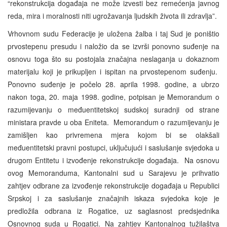
“rekonstrukcija događaja ne može izvesti bez remećenja javnog
reda, mira i moralnosti niti ugrožavanja ljudskih života ili zdravlja”.
Vrhovnom sudu Federacije je uložena žalba i taj Sud je poništio
prvostepenu presudu i naložio da se izvrši ponovno suđenje na
osnovu toga što su postojala značajna neslaganja u dokaznom
materijalu koji je prikupljen i ispitan na prvostepenom suđenju.
Ponovno suđenje je počelo 28. aprila 1998. godine, a ubrzo
nakon toga, 20. maja 1998. godine, potpisan je Memorandum o
razumijevanju o međuentitetskoj sudskoj suradnji od strane
ministara pravde u oba Eniteta. Memorandum o razumijevanju je
zamišljen kao privremena mjera kojom bi se olakšali
međuentitetski pravni postupci, uključujući i saslušanje svjedoka u
drugom Entitetu i izvođenje rekonstrukcije događaja. Na osnovu
ovog Memoranduma, Kantonalni sud u Sarajevu je prihvatio
zahtjev odbrane za izvođenje rekonstrukcije događaja u Republici
Srpskoj i za saslušanje značajnih iskaza svjedoka koje je
predložila odbrana iz Rogatice, uz saglasnost predsjednika
Osnovnog suda u Rogatici. Na zahtjev Kantonalnog tužilaštva