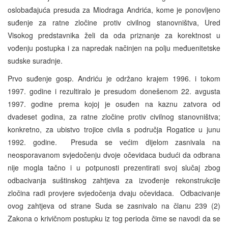
oslobađajuća presuda za Miodraga Andrića, kome je ponovljeno
suđenje za ratne zločine protiv civilnog stanovništva, Ured
Visokog predstavnika želi da oda priznanje za korektnost u
vođenju postupka i za napredak načinjen na polju međuenitetske
sudske suradnje.
Prvo suđenje gosp. Andriću je održano krajem 1996. i tokom
1997. godine i rezultiralo je presudom donešenom 22. avgusta
1997. godine prema kojoj je osuđen na kaznu zatvora od
dvadeset godina, za ratne zločine protiv civilnog stanovništva;
konkretno, za ubistvo trojice civila s područja Rogatice u junu
1992. godine. Presuda se većim dijelom zasnivala na
neosporavanom svjedočenju dvoje očevidaca budući da odbrana
nije mogla tačno i u potpunosti prezentirati svoj slučaj zbog
odbacivanja suštinskog zahtjeva za izvođenje rekonstrukcije
zločina radi provjere svjedočenja dvaju očevidaca. Odbacivanje
ovog zahtjeva od strane Suda se zasnivalo na članu 239 (2)
Zakona o krivičnom postupku iz tog perioda čime se navodi da se