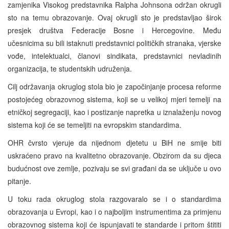
zamjenika Visokog predstavnika Ralpha Johnsona održan okrugli
sto na temu obrazovanje. Ovaj okrugli sto je predstavljao širok
presjek društva Federacije Bosne i Hercegovine. Među
učesnicima su bili istaknuti predstavnici političkih stranaka, vjerske
vođe, intelektualci, članovi sindikata, predstavnici nevladinih
organizacija, te studentskih udruženja.
Cilj održavanja okruglog stola bio je započinjanje procesa reforme
postojećeg obrazovnog sistema, koji se u velikoj mjeri temelji na
etničkoj segregaciji, kao i postizanje napretka u iznalaženju novog
sistema koji će se temeljiti na evropskim standardima.
OHR čvrsto vjeruje da nijednom djetetu u BiH ne smije biti
uskraćeno pravo na kvalitetno obrazovanje. Obzirom da su djeca
budućnost ove zemlje, pozivaju se svi građani da se uključe u ovo
pitanje.
U toku rada okruglog stola razgovaralo se i o standardima
obrazovanja u Evropi, kao i o najboljim instrumentima za primjenu
obrazovnog sistema koji će ispunjavati te standarde i pritom štititi