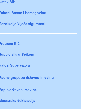
Ustav BiH
Zakoni Bosne i Hercegovine
Rezolucije Vijeća sigurnosti
Program 5+2
Supervizija u Brčkom
Nalozi Supervizora
Radne grupe za državnu imovinu
Popis državne imovine
Mostarska deklaracija