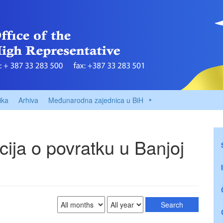
ika
Arhiva
Međunarodna zajednica u BiH
ija o povratku u Banjoj