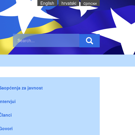
English
hrvatski
cрпски
Saopćenja za javnost
Intervjui
Članci
Govori