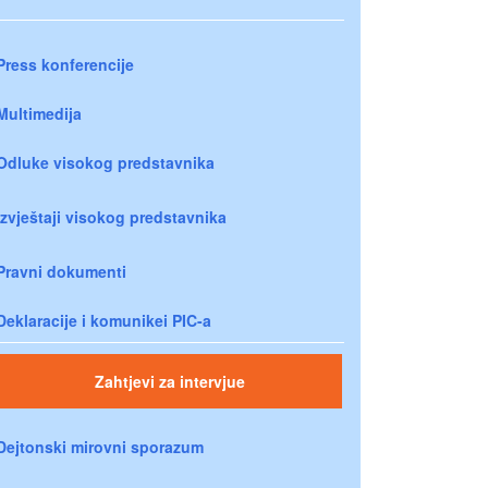
Press konferencije
Multimedija
Odluke visokog predstavnika
Izvještaji visokog predstavnika
Pravni dokumenti
Deklaracije i komunikei PIC-a
Zahtjevi za intervjue
Dejtonski mirovni sporazum