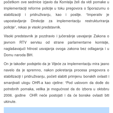
početkom ove sedmice izjavio da Komisija želi da vidi pomake u
implementaciji reforme policije u toku pregovora o Sporazumu o
stabilizaciji i pridruživanju, kao i poslije. “Imperativ je
uspostavljanje Direkcije za implementaciju restrukturiranja
policije”, rekao je visoki predstavnik.
Visoki predstavnik je pozdravio i jučerašnje usvajanje Zakona o
javnom RTV servisu od strane parlamentarne komisije,
naglašavajući hitnost usvajanja ovoga zakona bez odlaganja i u
Domu naroda BiH.
On je također podsjetio da je Vijeće za implementaciju mira jasno
navelo da je spremno, nakon pokretanja procesa pregovora o
stabilizaciji i pridruživanju, početi slabiti primjenu bonskih ovlasti i
smanjivati ulogu OHR-a kao cjeline: “Pod uslovom da dođe do
potrebnih pomaka, velika je mogućnost da do izbora u oktobru
2006. godine OHR neće postojati i da će bonske ovlasti biti
ukinute.