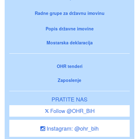
Radne grupe za državnu imovinu
Popis državne imovine
Mostarska deklaracija
OHR tenderi
Zaposlenje
PRATITE NAS
Follow @OHR_BiH
Instagram: @ohr_bih