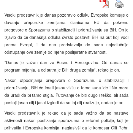
Visoki predstavnik je danas pozdravio odluku Evropske komisije o
davanju preporuke zemljama članicama EU da pokrenu
pregovore o Sporazumu o stabilizaciji i pridruživanju sa BiH. On je
izjavio da će današnja odluka čvrsto postaviti BiH na put koji vodi
prema Evropi, i da ona predstavalja do sada najodlučnije
odstupanje ove zemlje od njene poslijeratne stvarnosti.
“Danas je važan dan za Bosnu i Hercegovinu. Od danas se
program mijenja, a od sutra je BiH druga zemlja”, rekao je on.
Nakon otpočinjanja pregovora o Sporazumu o stabilizaciji i
pridruživanju, BiH će imati jasnu viziju o tome kuda ide i šta mora
da uradi da bi tamo stigla. Putovanje će biti dugo i teško, ali sada
postoji jasan cilj i jasni izgledi da se taj cilj realizuje, dodao je on.
Visoki predstavnik je rekao da je sada važno da se nastave
aktivnosti nakon postizanja sporazuma o reformi policije, koji je
prihvatila i Evropska komisija, naglasivši da je komesar Olli Rehn