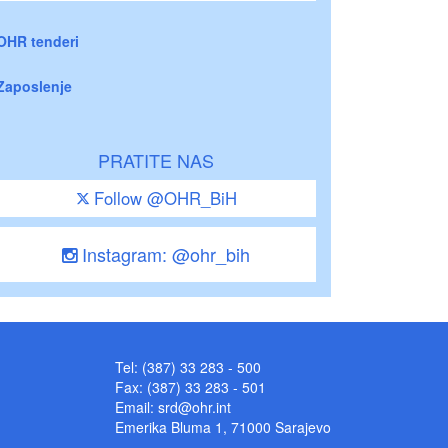
OHR tenderi
Zaposlenje
PRATITE NAS
Follow @OHR_BiH
Instagram: @ohr_bih
Tel: (387) 33 283 - 500
Fax: (387) 33 283 - 501
Email:
srd@ohr.int
Emerika Bluma 1, 71000 Sarajevo