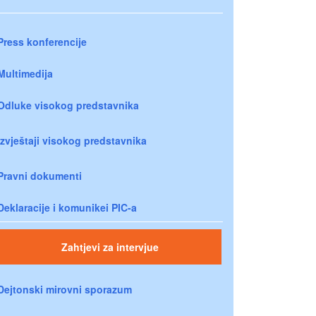
Press konferencije
Multimedija
Odluke visokog predstavnika
Izvještaji visokog predstavnika
Pravni dokumenti
Deklaracije i komunikei PIC-a
Zahtjevi za intervjue
Dejtonski mirovni sporazum