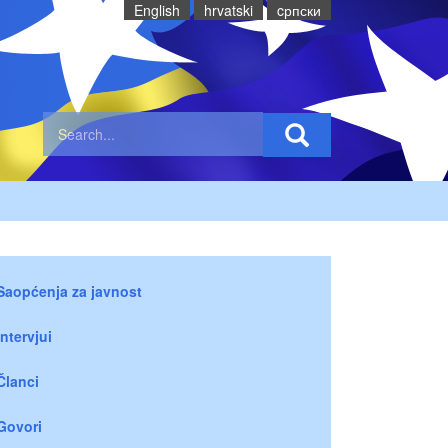
English
hrvatski
cрпски
Saopćenja za javnost
Intervjui
Članci
Govori