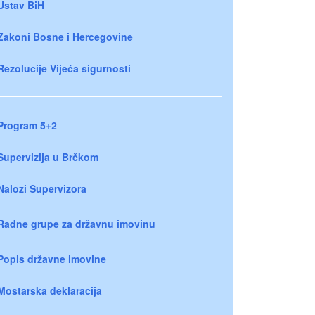
Ustav BiH
Zakoni Bosne i Hercegovine
Rezolucije Vijeća sigurnosti
Program 5+2
Supervizija u Brčkom
Nalozi Supervizora
Radne grupe za državnu imovinu
Popis državne imovine
Mostarska deklaracija