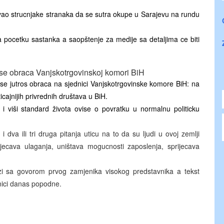
ozvao strucnjake stranaka da se sutra okupe u Sarajevu na rundu
a pocetku sastanka a saopštenje za medije sa detaljima ce biti
 se obraca Vanjskotrgovinskoj komori BiH
 se jutros obraca na sjednici Vanjskotrgovinske komore BiH: na
icajnijih privrednih društava u BiH.
 i viši standard života ovise o povratku u normalnu politicku
i dva ili tri druga pitanja uticu na to da su ljudi u ovoj zemlji
ijecava ulaganja, uništava mogucnosti zaposlenja, sprijecava
.
i sa govorom prvog zamjenika visokog predstavnika a tekst
nici danas popodne.