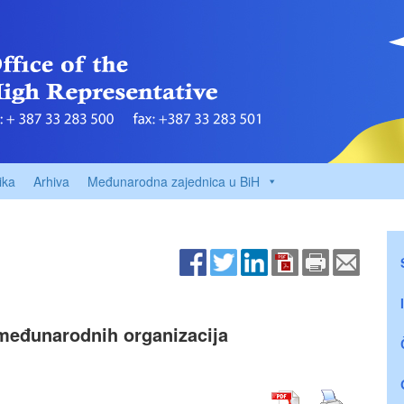
ika
Arhiva
Međunarodna zajednica u BiH
 međunarodnih organizacija