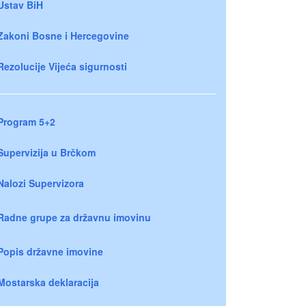
Ustav BiH
Zakoni Bosne i Hercegovine
Rezolucije Vijeća sigurnosti
Program 5+2
Supervizija u Brčkom
Nalozi Supervizora
Radne grupe za državnu imovinu
Popis državne imovine
Mostarska deklaracija