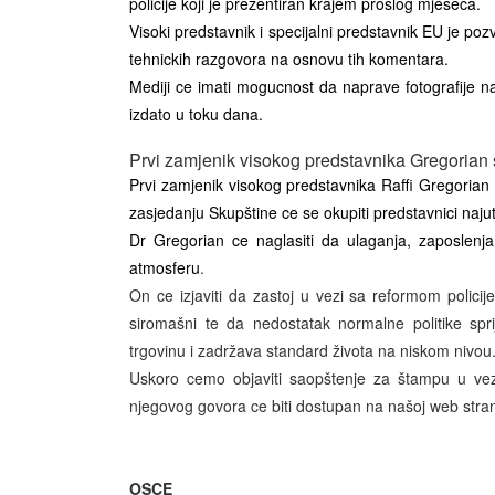
policije koji je prezentiran krajem prošlog mjeseca.
Visoki predstavnik i specijalni predstavnik EU je p
tehnickih razgovora na osnovu tih komentara.
Mediji ce imati mogucnost da naprave fotografije n
izdato u toku dana.
Prvi zamjenik visokog predstavnika Gregorian
Prvi zamjenik visokog predstavnika Raffi Gregorian
zasjedanju Skupštine ce se okupiti predstavnici najut
Dr Gregorian ce naglasiti da ulaganja, zaposlenja
atmosferu
.
On ce izjaviti da zastoj u vezi sa reformom policije 
siromašni te da nedostatak normalne politike spr
trgovinu i zadržava standard života na niskom nivou
Uskoro cemo objaviti saopštenje za štampu u vez
njegovog govora ce biti dostupan na našoj web stra
OSCE