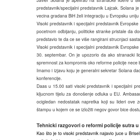
Javier Solana je apelirao na stranacke lidere u BiH
predstavnik/specijalni predstavnik Lajcak. Solana je
vecina gradana BiH želi integraciju u Evropsku uniju t
Visoki predstavnik i specijalni predstavnik Evropske
pocetnom odbijanju, politicke stranke pristale da 
predstavio te da ce se više rangirani strucnjaci sast
Visoki predstavnik i specijalni predstavnik Evropske
30. septembar. On je upozorio da ako stranacki li
spremnost za kompromis oko reforme policije nece bi
Imamo i izjavu koju je generalni sekretar Solana d
konferencije.
Daas u 15.00 sati visoki predstavnik i specijalni pr
kljucnom tijelu za donošenje odluka u EU. Ambas
ocigledan nedostatak napretka koji su lideri ove
štampu u kojem ce se izložiti negov govor bice dos
Tehnicki razgovori o reformi policije sutra 
Kao što je to visoki predstavnik najavio juce u Bri