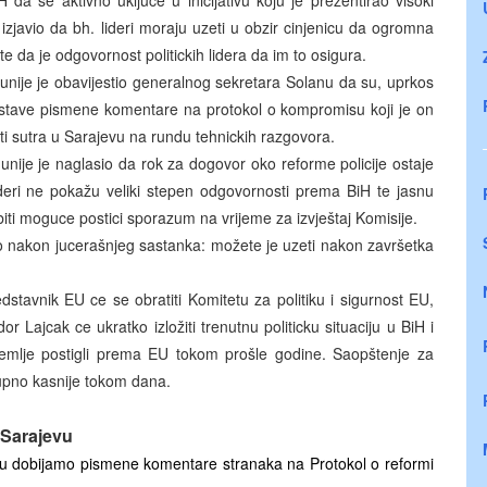
 da se aktivno ukljuce u inicijativu koju je prezentirao visoki
 izjavio da bh. lideri moraju uzeti u obzir cinjenicu da ogromna
e da je odgovornost politickih lidera da im to osigura.
 unije je obavijestio generalnog sekretara Solanu da su, uprkos
dostave pismene komentare na protokol o kompromisu koji je on
ati sutra u Sarajevu na rundu tehnickih razgovora.
 unije je naglasio da rok za dogovor oko reforme policije ostaje
deri ne pokažu veliki stepen odgovornosti prema
BiH te jasnu
ti moguce postici sporazum na vrijeme za izvještaj Komisije.
ao nakon jucerašnjeg sastanka: možete je uzeti nakon završetka
edstavnik EU ce se obratiti Komitetu za politiku i sigurnost EU,
ador
Lajcak
ce ukratko izložiti trenutnu politicku situaciju u BiH i
 zemlje postigli prema EU tokom prošle godine. Saopštenje za
tupno kasnije tokom dana.
u Sarajevu
selu dobijamo pismene komentare stranaka na Protokol o reformi