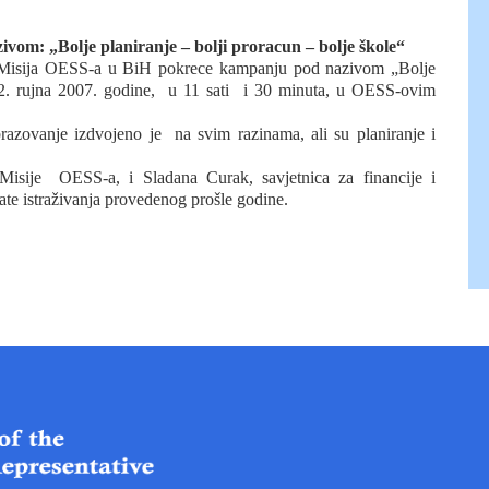
om: „Bolje planiranje – bolji proracun – bolje škole“
a, Misija OESS-a u BiH pokrece kampanju pod nazivom „Bolje
12. rujna 2007. godine,
u 11 sati
i 30 minuta, u OESS-ovim
razovanje izdvojeno je
na svim razinama, ali su planiranje i
 Misije
OESS-a, i Sladana Curak, savjetnica za financije i
ltate istraživanja provedenog prošle godine.