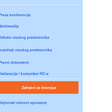
Press konferencije
Multimedija
Odluke visokog predstavnika
Izvještaji visokog predstavnika
Pravni dokumenti
Deklaracije i komunikei PIC-a
Zahtjevi za intervjue
Dejtonski mirovni sporazum