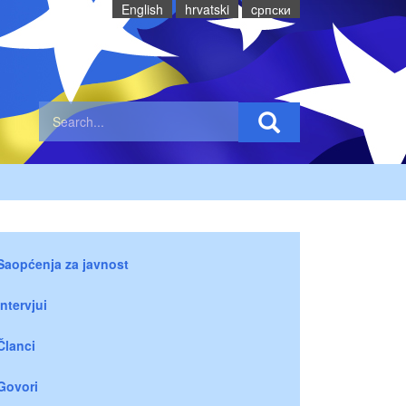
English
hrvatski
cрпски
Saopćenja za javnost
Intervjui
Članci
Govori