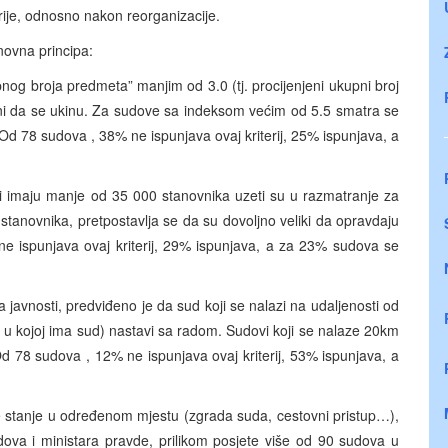
rije, odnosno nakon reorganizacije.
novna principa:
og broja predmeta” manjim od 3.0 (tj. procijenjeni ukupni broj
ni da se ukinu. Za sudove sa indeksom većim od 5.5 smatra se
n. Od 78 sudova , 38% ne ispunjava ovaj kriterij, 25% ispunjava, a
ti imaju manje od 35 000 stanovnika uzeti su u razmatranje za
stanovnika, pretpostavlja se da su dovoljno veliki da opravdaju
e ispunjava ovaj kriterij, 29% ispunjava, a za 23% sudova se
 javnosti, predviđeno je da sud koji se nalazi na udaljenosti od
e u kojoj ima sud) nastavi sa radom. Sudovi koji se nalaze 20km
 78 sudova , 12% ne ispunjava ovaj kriterij, 53% ispunjava, a
 stanje u određenom mjestu (zgrada suda, cestovni pristup…),
udova i ministara pravde, prilikom posjete više od 90 sudova u