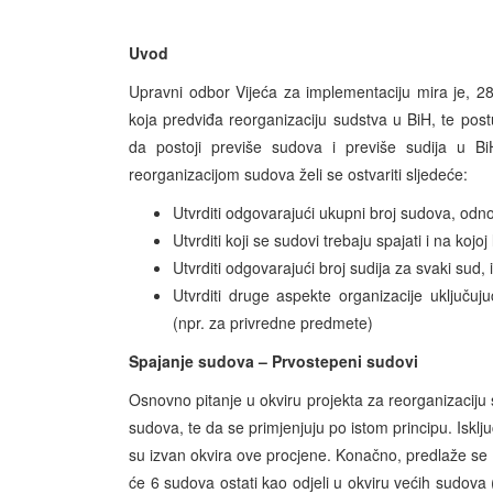
Uvod
Upravni odbor Vijeća za implementaciju mira je, 28
koja predviđa reorganizaciju sudstva u BiH, te post
da postoji previše sudova i previše sudija u Bi
reorganizacijom sudova želi se ostvariti sljedeće:
Utvrditi odgovarajući ukupni broj sudova, odn
Utvrditi koji se sudovi trebaju spajati i na kojoj 
Utvrditi odgovarajući broj sudija za svaki sud, i
Utvrditi druge aspekte organizacije uključuju
(npr. za privredne predmete)
Spajanje sudova – Prvostepeni sudovi
Osnovno pitanje u okviru projekta za reorganizaciju su
sudova, te da se primjenjuju po istom principu. Isključ
su izvan okvira ove procjene. Konačno, predlaže s
će 6 sudova ostati kao odjeli u okviru većih sudova