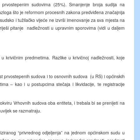
a prvostepenim sudovima (25%). Smanjenje broja sudija na
azloga što je reformom procesnih zakona predviđena značajnija
sudsko i tužilačko vijeće ne izvrši imenovanje za sva mjesta na
iješi pitanje nadležnosti u upravnim sporovima (vidi u daljem
 krivičnim predmetima. Razlike u krivičnoj nadležnosti, koje
t prvostepenih sudova i to osnovnih sudova (u RS) i općinskih
a – kao i u postupcima stečaja i likvidacije, te registracije
kviru Vrhovnih sudova oba entiteta, i trebala bi se prenijeti na
 uvijek se razmatraju.
aliziranog “privrednog odjeljenja” na jednom općinskom sudu u