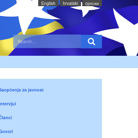
English
hrvatski
cрпски
Saopćenja za javnost
Intervjui
Članci
Govori