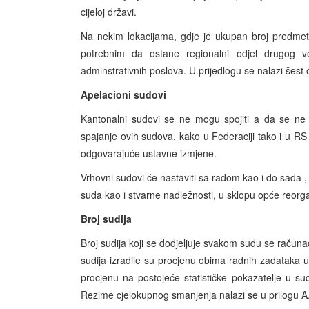
cijeloj državi.
Na nekim lokacijama, gdje je ukupan broj predmeta
potrebnim da ostane regionalni odjel drugog 
adminstrativnih poslova. U prijedlogu se nalazi šes
Apelacioni sudovi
Kantonalni sudovi se ne mogu spojiti a da se ne 
spajanje ovih sudova, kako u Federaciji tako i u R
odgovarajuće ustavne izmjene.
Vrhovni sudovi će nastaviti sa radom kao i do sada 
suda kao i stvarne nadležnosti, u sklopu opće reorgan
Broj sudija
Broj sudija koji se dodjeljuje svakom sudu se račun
sudija izradile su procjenu obima radnih zadataka 
procjenu na postojeće statističke pokazatelje u sud
Rezime cjelokupnog smanjenja nalazi se u prilogu A