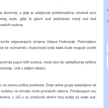
 skromniji, a gdje je udaljenost problematična, smatrali smo
većeg suda, gdje bi glavni sud podržavao manji sud kod
t ovakvih sudova.
izvrše odgovarajuće izmjene Ustava Federacije. Potencijalno
S će se razmatrati u budućnosti onda kada bude moguće izvršiti
, premda poput nižih sudova, može doći do usklađivanja veličine
izacije. (vidi u daljem tekstu).
ao na osnovu priliva predmeta. Dvije radne grupe sastavljene od
u sudstvu na temelju novih procesnih zakona. Primjenjujući ovu
ovima, u IJC-u su izračunali okvirni broj sudija za svaki sud.
.