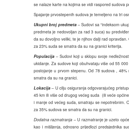
se nalaze karte na kojima se vidi raspored sudova p
Spajanje prvostepenih sudova je temeljeno na tri os
Ukupni broj predmeta
– Sudovi sa “indeksom ukupn
predmeta je nedovoljan za rad 3 suca) su predviđe
da su dovoljno veliki, te je njihov dalji rad opravda
za 23% suda se smatra da su na granici kriterija.
Populacija
– Sudovi koji u sklopu svoje nedležnos
ukidanje. Za sudove koji obuhvataju više od 55 000 
postojanje u prvom stepenu. Od 78 sudova , 48% n
smatra da su na granici.
Lokacija
– U cilju osiguranja odgovarajućeg pristupa
45 km ili više od drugog većeg suda (ili veće općin
i manje od većeg suda, smatraju se nepotrebnim. Od
za 35% sudova se smatra da su na granici.
Dodatna razmatranja
– U razmatranje je uzeto opće
kao i mišljenja, odnosno prijedlozi predsjednika s