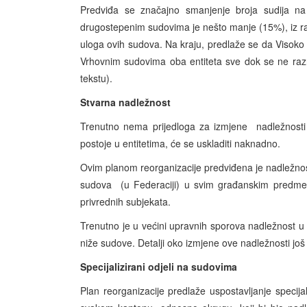
Predviđa se značajno smanjenje broja sudija n
drugostepenim sudovima je nešto manje (15%), iz r
uloga ovih sudova. Na kraju, predlaže se da Visoko 
Vrhovnim sudovima oba entiteta sve dok se ne razr
tekstu).
Stvarna nadležnost
Trenutno nema prijedloga za izmjene nadležnosti u
postoje u entitetima, će se uskladiti naknadno.
Ovim planom reorganizacije predviđena je nadležnos
sudova (u Federaciji) u svim građanskim predmetim
privrednih subjekata.
Trenutno je u većini upravnih sporova nadležnost u o
niže sudove. Detalji oko izmjene ove nadležnosti još
Specijalizirani odjeli na sudovima
Plan reorganizacije predlaže uspostavljanje specij