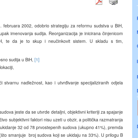
. februara 2002, odobrio strategiju za reformu sudstva u BiH,
upak imenovanja sudija. Reorganizacija je inicirana činjenicom
H, te da je to skup i neučinkovit sistem. U skladu s tim,
osno sudija u BiH,
[1]
lokaciji,
ći stvarnu nadležnost, kao i utvrđivanje specijaliziranih odjela
dova jeste da se utvrde detaljni, objektivni kriteriji za spajanje
ivo subjektivni faktori nisu uzeti u obzir, a politička razmatranja
e ukidanje 32 od 78 prvostepenih sudova (ukupno 41%), premda
 (što smanjuje broj sudova koji se ukidaju na 33%). U prilogu B