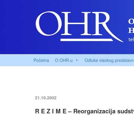
Početna
O OHR-u
Odluke visokog predstavn
21.10.2002
R E Z I M E – Reorganizacija sudstv