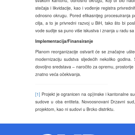
svakom kantonu, odnosno okrugu, koji bi bio nadl
stečaja i likvidacije, kao i vođenje registra privre
odnosno okrugu. Pored efikasnijeg procesuiranja pri
cilja, a to je privredni razvoj u BiH, tako što bi p
vode sudije sa puno više iskustva i znanja u radu 
Implementacija/Finansiranje
Planom reorganizacije ostvarit će se značajne ušt
modernizaciju sudstva sljedećih nekoliko godina.
dovoljno sredstava – naročito za opremu, prostorije i
znatno veća očekivanja.
[1]
Projekt je ogranicen na op}inske i kantonalne s
sudove u oba entiteta. Novoosnovani Drzavni sud,
projektom, kao ni sudovi u Brcko distriktu.