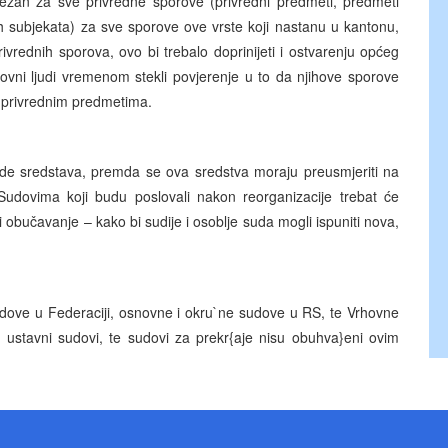
ežan za sve privredne sporove (privredni predmeti, predmeti
dnih subjekata) za sve sporove ove vrste koji nastanu u kantonu,
vrednih sporova, ovo bi trebalo doprinijeti i ostvarenju općeg
oslovni ljudi vremenom stekli povjerenje u to da njihove sporove
sa privrednim predmetima.
ede sredstava, premda se ova sredstva moraju preusmjeriti na
 Sudovima koji budu poslovali nakon reorganizacije trebat će
 obučavanje – kako bi sudije i osoblje suda mogli ispuniti nova,
udove u Federaciji, osnovne i okru`ne sudove u RS, te Vrhovne
 ustavni sudovi, te sudovi za prekr{aje nisu obuhva}eni ovim