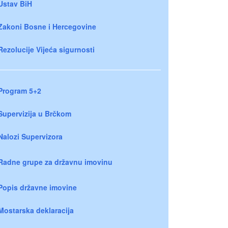
Ustav BiH
Zakoni Bosne i Hercegovine
Rezolucije Vijeća sigurnosti
Program 5+2
Supervizija u Brčkom
Nalozi Supervizora
Radne grupe za državnu imovinu
Popis državne imovine
Mostarska deklaracija