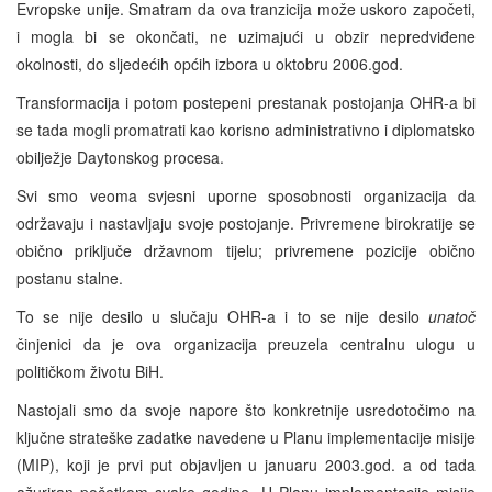
Evropske unije. Smatram da ova tranzicija može uskoro započeti,
i mogla bi se okončati, ne uzimajući u obzir nepredviđene
okolnosti, do sljedećih općih izbora u oktobru 2006.god.
Transformacija i potom postepeni prestanak postojanja OHR-a bi
se tada mogli promatrati kao korisno administrativno i diplomatsko
obilježje Daytonskog procesa.
Svi smo veoma svjesni uporne sposobnosti organizacija da
održavaju i nastavljaju svoje postojanje. Privremene birokratije se
obično priključe državnom tijelu; privremene pozicije obično
postanu stalne.
To se nije desilo u slučaju OHR-a i to se nije desilo
unatoč
činjenici da je ova organizacija preuzela centralnu ulogu u
političkom životu BiH.
Nastojali smo da svoje napore što konkretnije usredotočimo na
ključne strateške zadatke navedene u Planu implementacije misije
(MIP), koji je prvi put objavljen u januaru 2003.god. a od tada
ažuriran početkom svake godine. U Planu implementacije misije