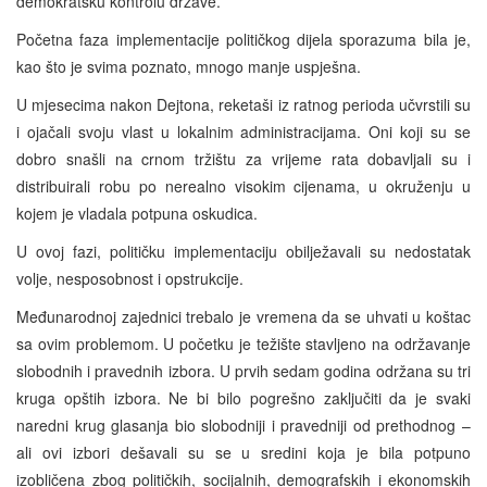
demokratsku kontrolu države.
Početna faza implementacije političkog dijela sporazuma bila je,
kao što je svima poznato, mnogo manje uspješna.
U mjesecima nakon Dejtona, reketaši iz ratnog perioda učvrstili su
i ojačali svoju vlast u lokalnim administracijama. Oni koji su se
dobro snašli na crnom tržištu za vrijeme rata dobavljali su i
distribuirali robu po nerealno visokim cijenama, u okruženju u
kojem je vladala potpuna oskudica.
U ovoj fazi, političku implementaciju obilježavali su nedostatak
volje, nesposobnost i opstrukcije.
Međunarodnoj zajednici trebalo je vremena da se uhvati u koštac
sa ovim problemom. U početku je težište stavljeno na održavanje
slobodnih i pravednih izbora. U prvih sedam godina održana su tri
kruga opštih izbora. Ne bi bilo pogrešno zaključiti da je svaki
naredni krug glasanja bio slobodniji i pravedniji od prethodnog –
ali ovi izbori dešavali su se u sredini koja je bila potpuno
izobličena zbog političkih, socijalnih, demografskih i ekonomskih