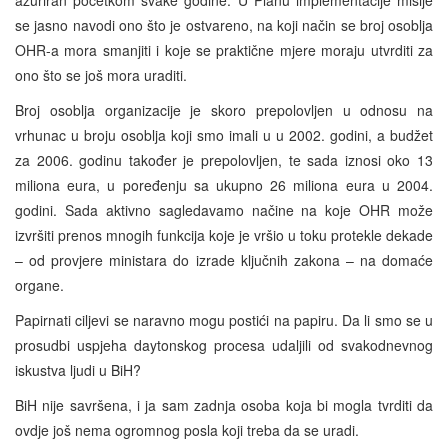
se jasno navodi ono što je ostvareno, na koji način se broj osoblja
OHR-a mora smanjiti i koje se praktične mjere moraju utvrditi za
ono što se još mora uraditi.
Broj osoblja organizacije je skoro prepolovljen u odnosu na
vrhunac u broju osoblja koji smo imali u u 2002. godini, a budžet
za 2006. godinu također je prepolovljen, te sada iznosi oko 13
miliona eura, u poređenju sa ukupno 26 miliona eura u 2004.
godini. Sada aktivno sagledavamo načine na koje OHR može
izvršiti prenos mnogih funkcija koje je vršio u toku protekle dekade
– od provjere ministara do izrade ključnih zakona – na domaće
organe.
Papirnati ciljevi se naravno mogu postići na papiru. Da li smo se u
prosudbi uspjeha daytonskog procesa udaljili od svakodnevnog
iskustva ljudi u BiH?
BiH nije savršena, i ja sam zadnja osoba koja bi mogla tvrditi da
ovdje još nema ogromnog posla koji treba da se uradi.