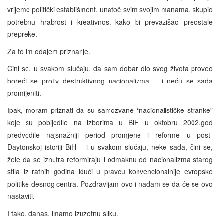
vrijeme politički establišment, unatoč svim svojim manama, skupio
potrebnu hrabrost i kreativnost kako bi prevazišao preostale
prepreke.
Za to im odajem priznanje.
Čini se, u svakom slučaju, da sam dobar dio svog života proveo
boreći se protiv destruktivnog nacionalizma – i neću se sada
promijeniti.
Ipak, moram priznati da su samozvane “nacionalističke stranke”
koje su pobijedile na izborima u BiH u oktobru 2002.god
predvodile najsnažniji period promjene i reforme u post-
Daytonskoj istoriji BiH – i u svakom slučaju, neke sada, čini se,
žele da se iznutra reformiraju i odmaknu od nacionalizma starog
stila iz ratnih godina idući u pravcu konvencionalnije evropske
politike desnog centra. Pozdravljam ovo i nadam se da će se ovo
nastaviti.
I tako, danas, imamo izuzetnu sliku.