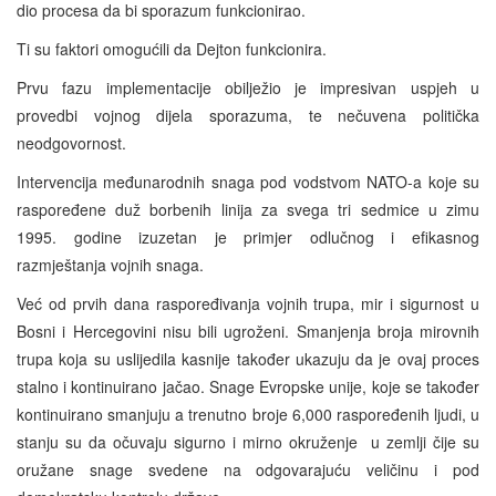
dio procesa da bi sporazum funkcionirao.
Ti su faktori omogućili da Dejton funkcionira.
Prvu fazu implementacije obilježio je impresivan uspjeh u
provedbi vojnog dijela sporazuma, te nečuvena politička
neodgovornost.
Intervencija međunarodnih snaga pod vodstvom NATO-a koje su
raspoređene duž borbenih linija za svega tri sedmice u zimu
1995. godine izuzetan je primjer odlučnog i efikasnog
razmještanja vojnih snaga.
Već od prvih dana raspoređivanja vojnih trupa, mir i sigurnost u
Bosni i Hercegovini nisu bili ugroženi. Smanjenja broja mirovnih
trupa koja su uslijedila kasnije također ukazuju da je ovaj proces
stalno i kontinuirano jačao. Snage Evropske unije, koje se također
kontinuirano smanjuju a trenutno broje 6,000 raspoređenih ljudi, u
stanju su da očuvaju sigurno i mirno okruženje u zemlji čije su
oružane snage svedene na odgovarajuću veličinu i pod