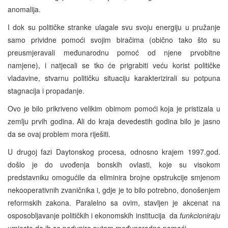
anomalija.
I dok su političke stranke ulagale svu svoju energiju u pružanje
samo prividne pomoći svojim biračima (obično tako što su
preusmjeravali međunarodnu pomoć od njene prvobitne
namjene), i natjecali se tko će prigrabiti veću korist političke
vladavine, stvarnu političku situaciju karakterizirali su potpuna
stagnacija i propadanje.
Ovo je bilo prikriveno velikim obimom pomoći koja je pristizala u
zemlju prvih godina. Ali do kraja devedestih godina bilo je jasno
da se ovaj problem mora riješiti.
U drugoj fazi Daytonskog procesa, odnosno krajem 1997.god.
došlo je do uvođenja bonskih ovlasti, koje su visokom
predstavniku omogućile da eliminira brojne opstrukcije smjenom
nekooperativnih zvaničnika i, gdje je to bilo potrebno, donošenjem
reformskih zakona. Paralelno sa ovim, stavljen je akcenat na
osposobljavanje političkih i ekonomskih institucija da
funkcioniraju
umjesto da ih se podupire putem međunarodne pomoći.