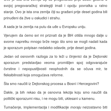
svojoj pregovaračkoj strategiji imali i opciju povratka u ratno
stanje. Ovo je ista ona zemlja čiji su građani prije deset godina bili
prinuđeni da žive u oskudici i strahu.
A sada je ta zemlja na putu da uđe u Evropsku uniju.
Vjerujem da ćemo svi mi priznati da je BiH otišla mnogo dalje u
svome napretku mnogo brže nego što smo se mogli nadati kada
je sporazum potpisan nedaleko odavde, prije deset godina.
Jedan od osnovnih razloga za to leži u činjenici da je Dejtonski
sporazum predstavljao veoma promišljen spoj odgovarajuće
čvrstine i nepopustljivosti neophodnih da se očuva mir, te
fleksibilnosti koja omogućava reforme.
Šta smo naučili iz Dejtonskog procesa u Bosni i Hercegovini?
Dakle, ja bih rekao da je osnovna lekcija koju smo naučili da
politički sporazumi nisu, i ne mogu biti, uklesani u kamenu.
Tumačenje, implementacija i modifikacije
moraju
neizostavno biti