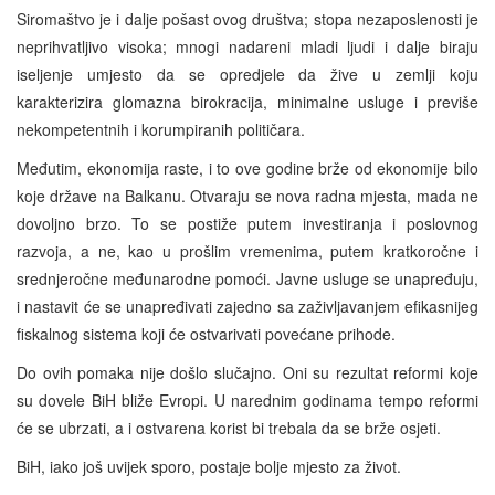
Siromaštvo je i dalje pošast ovog društva; stopa nezaposlenosti je
neprihvatljivo visoka; mnogi nadareni mladi ljudi i dalje biraju
iseljenje umjesto da se opredjele da žive u zemlji koju
karakterizira glomazna birokracija, minimalne usluge i previše
nekompetentnih i korumpiranih političara.
Međutim, ekonomija raste, i to ove godine brže od ekonomije bilo
koje države na Balkanu. Otvaraju se nova radna mjesta, mada ne
dovoljno brzo. To se postiže putem investiranja i poslovnog
razvoja, a ne, kao u prošlim vremenima, putem kratkoročne i
srednjeročne međunarodne pomoći. Javne usluge se unapređuju,
i nastavit će se unapređivati zajedno sa zaživljavanjem efikasnijeg
fiskalnog sistema koji će ostvarivati povećane prihode.
Do ovih pomaka nije došlo slučajno. Oni su rezultat reformi koje
su dovele BiH bliže Evropi. U narednim godinama tempo reformi
će se ubrzati, a i ostvarena korist bi trebala da se brže osjeti.
BiH, iako još uvijek sporo, postaje bolje mjesto za život.