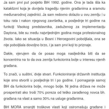
Ja sam prvi put posjetio BiH 1992. godine. Ona je tada išla ka
kataklizmi koja je donijela tragediju njenim građanima a sramotu
međunarodnoj zajednici. Ja sam redovno dolazio u ovu zemlju i u
toku rata i nakon njegovog završetka, a posljednje tri godine na
funkciji Visokog predstavnika, zaduženog za implementaciju
Daytona, bile su među najvrijednijim godina moga profesionalnog
života. Iako se situacija u Bosni i Hercegovini poboljšala, ona se
nije poboljšala dovoljno brzo, i ja sam prvi koji to priznaje.
Dakle, vjerujem da će posao moga nasljednika biti da se
koncentrira na to da ova zemlja funkcionira bolje u interesu njenih
građana.
To znači, u suštini, dvije stvari. Funkcioniranje državnih institucija
koje smo stvorili u posljednje tri i po godine. I pomaganje samoj
BiH da funkcionira bolje, mnogo bolje. Ni jedna država ne može
prosperirati ako troši 70% poreza od teško zarađenog novca bh.
građana na vlast a samo 30% na usluge građanima.
BiH MORA smanjiti troškove vlasti koji osiromašuju građane i