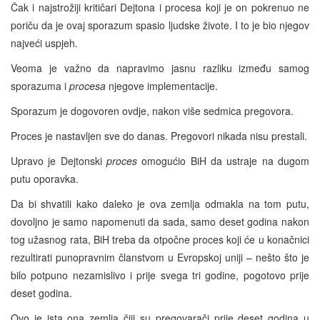
Čak i najstrožiji kritičari Dejtona i procesa koji je on pokrenuo ne
poriču da je ovaj sporazum spasio ljudske živote. I to je bio njegov
najveći uspjeh.
Veoma je važno da napravimo jasnu razliku između samog
sporazuma i
procesa
njegove implementacije.
Sporazum je dogovoren ovdje, nakon više sedmica pregovora.
Proces je nastavljen sve do danas. Pregovori nikada nisu prestali.
Upravo je Dejtonski
proces
omogućio BiH da ustraje na dugom
putu oporavka.
Da bi shvatili kako daleko je ova zemlja odmakla na tom putu,
dovoljno je samo napomenuti da sada, samo deset godina nakon
tog užasnog rata, BiH treba da otpočne proces koji će u konačnici
rezultirati punopravnim članstvom u Evropskoj uniji – nešto što je
bilo potpuno nezamislivo i prije svega tri godine, pogotovo prije
deset godina.
Ovo je ista ona zemlja čiji su pregovarači prije deset godina u