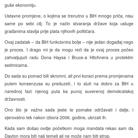
guše ekonomiju.
Ustavne promjene, o kojima se trenutno u BiH mnogo priča, nisu
same po sebi cilj. To je način stvaranja države koja usluge
građanima stavlja prije plata njihovih političara.
Ovaj zadatak – da BiH funkcionira bolje – nije jedan događaj nego
je proces. I drago mi je da mogu reći da je ovaj proces počeo
zahvaljujući radu Dona Haysa i Bruce-a Hitchnera u proteklim
sedmicama.
Do sada su pomaci bili skromni, ali prvi koraci prema promjenama
putem konsenzusa su preduzeti, i to sluti na dobro za BiH u
narednoj fazi njenog puta ka punoj suverenoj demokratskoj
državnosti.
Ono što je važno sada jeste te pomake održavati i dalje, i
vjerovatno tek nakon izbora 2006. godine, ubrzati ih.
Kada sam došao ovdje početkom moga mandata rekao sam da
Dayton mora biti naš temelj ali ne može nam biti strop.