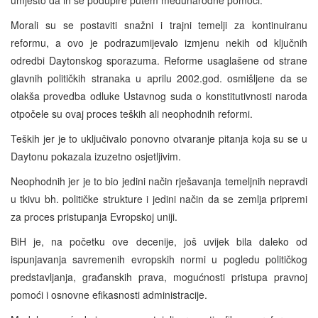
Morali su se postaviti snažni i trajni temelji za kontinuiranu
reformu, a ovo je podrazumijevalo izmjenu nekih od ključnih
odredbi Daytonskog sporazuma. Reforme usaglašene od strane
glavnih političkih stranaka u aprilu 2002.god. osmišljene da se
olakša provedba odluke Ustavnog suda o konstitutivnosti naroda
otpočele su ovaj proces teških ali neophodnih reformi.
Teških jer je to uključivalo ponovno otvaranje pitanja koja su se u
Daytonu pokazala izuzetno osjetljivim.
Neophodnih jer je to bio jedini način rješavanja temeljnih nepravdi
u tkivu bh. političke strukture i jedini način da se zemlja pripremi
za proces pristupanja Evropskoj uniji.
BiH je, na početku ove decenije, još uvijek bila daleko od
ispunjavanja savremenih evropskih normi u pogledu političkog
predstavljanja, građanskih prava, mogućnosti pristupa pravnoj
pomoći i osnovne efikasnosti administracije.