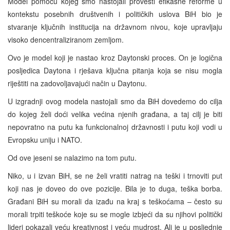
Model pomoću kojeg smo nastojali provesti efikasne reforme u
kontekstu posebnih društvenih i političkih uslova BiH bio je
stvaranje ključnih institucija na državnom nivou, koje upravljaju
visoko dencentraliziranom zemljom.
Ovo je model koji je nastao kroz Daytonski proces. On je logična
posljedica Daytona i rješava ključna pitanja koja se nisu mogla
riještiti na zadovoljavajući način u Daytonu.
U izgradnji ovog modela nastojali smo da BiH dovedemo do cilja
do kojeg želi doći velika većina njenih građana, a taj cilj je biti
nepovratno na putu ka funkcionalnoj državnosti i putu koji vodi u
Evropsku uniju i NATO.
Od ove jeseni se nalazimo na tom putu.
Niko, u i izvan BiH, se ne želi vratiti natrag na teški i trnoviti put
koji nas je doveo do ove pozicije. Bila je to duga, teška borba.
Građani BiH su morali da izađu na kraj s teškoćama – često su
morali trpiti teškoće koje su se mogle izbjeći da su njihovi politički
lideri pokazali veću kreativnost i veću mudrost. Ali je u posljednje