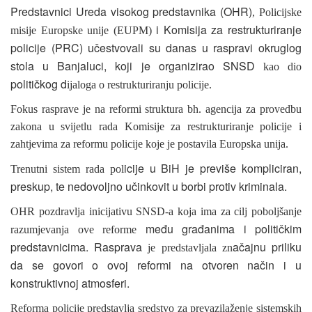
Predstavnici Ureda visokog predstavnika (OHR)
, Policijske
i Komisija za restrukturiranje
misije Europske unije (EUPM)
policije (PRC) učestvovali su danas u raspravi okruglog
stola u Banjaluci, koji je organizirao SNSD
kao dio
političkog d
ijaloga o restrukturiranju policije.
Fokus rasprave je na reformi struktura bh. agencija za provedbu
zakona u svijetlu rada Komisije za restrukturiranje policije i
zahtjevima za reformu policije koje je postavila Europska unija.
icije u BiH je previše kompliciran,
Trenutni sistem rada pol
preskup, te nedovoljno učinkovit u borbi protiv kriminala.
OHR pozdravlja inicijativu SNSD-a koja ima za cilj poboljšanje
među građanima i političkim
razumjevanja ove reforme
predstavnicima. Rasprava
ačajnu priliku
je predstavljala zn
da se govori o ovoj reformi na otvoren način i u
konstruktivnoj atmosferi.
Reforma policije predstavlja sredstvo za prevazilaženje sistemskih