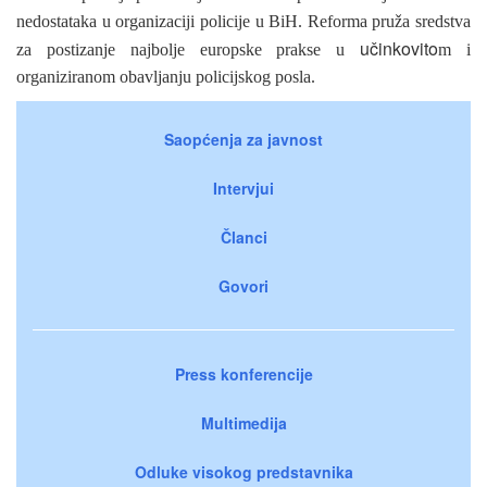
nedostataka u organizaciji policije u BiH. Reforma pruža sredstva
učinkovito
za postizanje najbolje europske prakse u
m i
organiziranom obavljanju policijskog posla.
Saopćenja za javnost
Intervjui
Članci
Govori
Press konferencije
Multimedija
Odluke visokog predstavnika