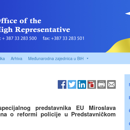
ika
Arhiva
Međunarodna zajednica u BiH
specijalnog predstavnika EU Miroslava
na o reformi policije u Predstavničkom