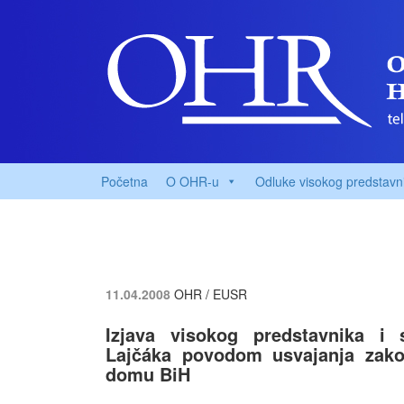
Početna
O OHR-u
Odluke visokog predstavn
11.04.2008
OHR / EUSR
Izjava visokog predstavnika i 
Lajčáka povodom usvajanja zako
domu BiH