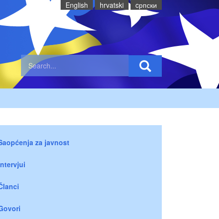
English
hrvatski
cрпски
Saopćenja za javnost
Intervjui
Članci
Govori