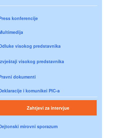
Press konferencije
Multimedija
Odluke visokog predstavnika
Izvještaji visokog predstavnika
Pravni dokumenti
Deklaracije i komunikei PIC-a
Zahtjevi za intervjue
Dejtonski mirovni sporazum