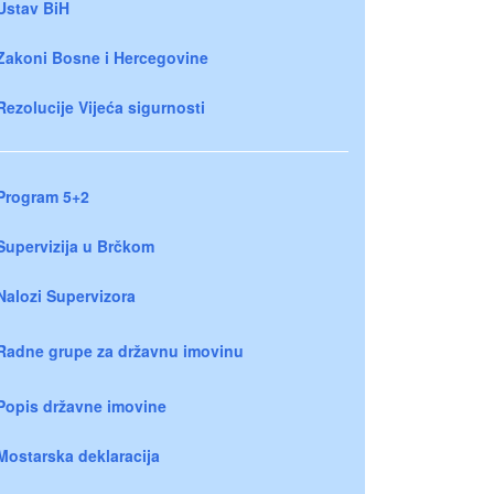
Ustav BiH
Zakoni Bosne i Hercegovine
Rezolucije Vijeća sigurnosti
Program 5+2
Supervizija u Brčkom
Nalozi Supervizora
Radne grupe za državnu imovinu
Popis državne imovine
Mostarska deklaracija