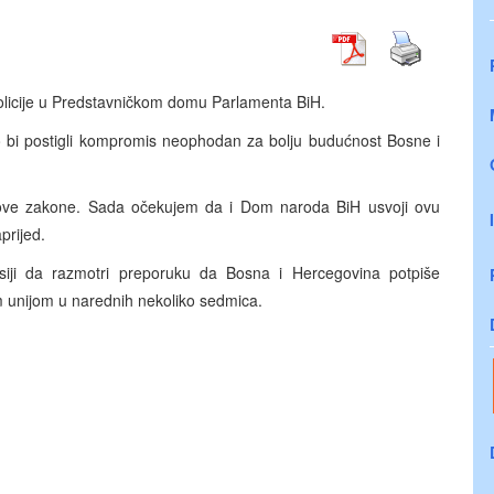
olicije u Predstavničkom domu Parlamenta BiH.
ko bi postigli kompromis neophodan za bolju budućnost Bosne i
 ove zakone. Sada očekujem da i Dom naroda BiH usvoji ovu
prijed.
iji da razmotri preporuku da Bosna i Hercegovina potpiše
om unijom u narednih nekoliko sedmica.