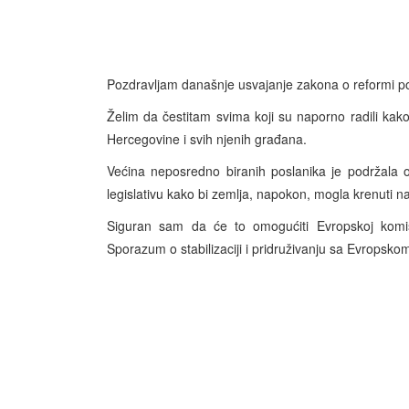
Pozdravljam današnje usvajanje zakona o reformi p
Želim da čestitam svima koji su naporno radili ka
Hercegovine i svih njenih građana.
Većina neposredno biranih poslanika je podržala
legislativu kako bi zemlja, napokon, mogla krenuti na
Siguran sam da će to omogućiti Evropskoj komis
Sporazum o stabilizaciji i pridruživanju sa Evropsk