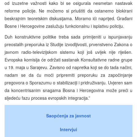
od izuzetne važnosti kako bi se osigurala nesmetan nastavak
reforme policije. Ne možemo si priuštiti da ostanemo blokirani
beskrajnim teoretskim diskusijama. Moramo ići naprijed. Građani
Bosne i Hercegovine zaslužuju funkcionalnu i isplativu policiju.
Duh konstruktivne politike treba sada primijeniti u ispunjavanju
preostalih preporuka iz Studije izvodljivosti, prvenstveno Zakona o
javnom radio-televizijskom sistemu koji još uvijek nije riješen.
Evropska komisija će održati sastanak Konsultativne radne grupe
u 19. maja u Sarajevu. Zavisno od napretka koji se do tada načini,
nadam se da ću moći pripremiti preporuku za započinjanje
pregovora o Sporazumu o stabilizaciji i pridruživanju. Uvjeren sam
da koncentrisanim snagama Bosna i Hercegovina može preći u
sljedeću fazu procesa evropskih integracija.”
Saopćenja za javnost
Intervjui