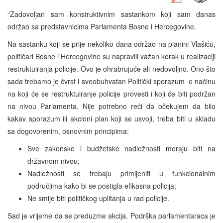
“Zadovoljan sam konstruktivnim sastankom koji sam danas
održao sa predstavnicima Parlamenta Bosne i Hercegovine.
Na sastanku koji se prije nekoliko dana održao na planini Vlašiću,
političari Bosne i Hercegovine su napravili važan korak u realizaciji
restruktuiranja policije. Ovo je ohrabrujuće ali nedovoljno. Ono što
sada trebamo je čvrst i sveobuhvatan Politički sporazum o načinu
na koji će se restruktuiranje policije provesti i koji će biti podržan
na nivou Parlamenta. Nije potrebno reći da očekujem da bilo
kakav sporazum ili akcioni plan koji se usvoji, treba biti u skladu
sa dogovorenim, osnovnim principima:
Sve zakonske i budžetske nadležnosti moraju biti na
državnom nivou;
Nadležnosti se trebaju primijeniti u funkcionalnim
područjima kako bi se postigla efikasna policija;
Ne smije biti političkog uplitanja u rad policije.
Sad je vrijeme da se preduzme akcija. Podrška parlamentaraca je