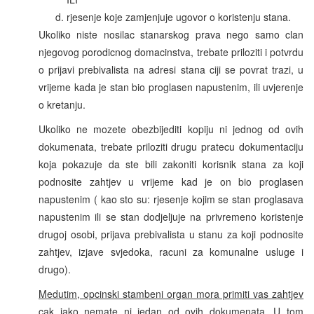
rjesenje koje zamjenjuje ugovor o koristenju stana.
Ukoliko niste nosilac stanarskog prava nego samo clan
njegovog porodicnog domacinstva, trebate priloziti i potvrdu
o prijavi prebivalista na adresi stana ciji se povrat trazi, u
vrijeme kada je stan bio proglasen napustenim, ili uvjerenje
o kretanju.
Ukoliko ne mozete obezbijediti kopiju ni jednog od ovih
dokumenata, trebate priloziti drugu pratecu dokumentaciju
koja pokazuje da ste bili zakoniti korisnik stana za koji
podnosite zahtjev u vrijeme kad je on bio proglasen
napustenim ( kao sto su: rjesenje kojim se stan proglasava
napustenim ili se stan dodjeljuje na privremeno koristenje
drugoj osobi, prijava prebivalista u stanu za koji podnosite
zahtjev, izjave svjedoka, racuni za komunalne usluge i
drugo).
Medutim, opcinski stambeni organ mora primiti vas zahtjev
cak iako nemate ni jedan od ovih dokumenata
. U tom