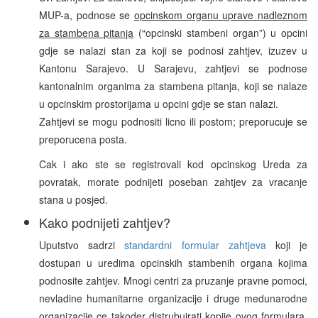
MUP-a, podnose se
opcinskom organu uprave nadleznom
za stambena pitanja
(“opcinski stambeni organ”) u opcini
gdje se nalazi stan za koji se podnosi zahtjev, izuzev u
Kantonu Sarajevo. U Sarajevu, zahtjevi se podnose
kantonalnim organima za stambena pitanja, koji se nalaze
u opcinskim prostorijama u opcini gdje se stan nalazi.
Zahtjevi se mogu podnositi licno ili postom; preporucuje se
preporucena posta.
Cak i ako ste se registrovali kod opcinskog Ureda za
povratak, morate podnijeti poseban zahtjev za vracanje
stana u posjed.
Kako podnijeti zahtjev?
Uputstvo sadrzi
standardni formular zahtjeva
koji je
dostupan u uredima opcinskih stambenih organa kojima
podnosite zahtjev. Mnogi centri za pruzanje pravne pomoci,
nevladine humanitarne organizacije i druge medunarodne
organizacije ce takoder distrubuirati kopije ovog formulara.