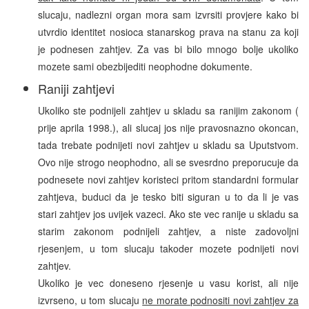
slucaju, nadlezni organ mora sam izvrsiti provjere kako bi
utvrdio identitet nosioca stanarskog prava na stanu za koji
je podnesen zahtjev. Za vas bi bilo mnogo bolje ukoliko
mozete sami obezbijediti neophodne dokumente.
Raniji zahtjevi
Ukoliko ste podnijeli zahtjev u skladu sa ranijim zakonom (
prije aprila 1998.), ali slucaj jos nije pravosnazno okoncan,
tada trebate podnijeti novi zahtjev u skladu sa Uputstvom.
Ovo nije strogo neophodno, ali se svesrdno preporucuje da
podnesete novi zahtjev koristeci pritom standardni formular
zahtjeva, buduci da je tesko biti siguran u to da li je vas
stari zahtjev jos uvijek vazeci. Ako ste vec ranije u skladu sa
starim zakonom podnijeli zahtjev, a niste zadovoljni
rjesenjem, u tom slucaju takoder mozete podnijeti novi
zahtjev.
Ukoliko je vec doneseno rjesenje u vasu korist, ali nije
izvrseno, u tom slucaju
ne morate podnositi novi zahtjev za