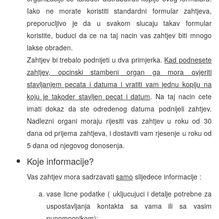
Iako ne morate koristiti standardni formular zahtjeva,
preporucljivo je da u svakom slucaju takav formular
koristite, buduci da ce na taj nacin vas zahtjev biti mnogo
lakse obraden.
Zahtjev bi trebalo podnijeti u dva primjerka.
Kad podnesete
zahtjev, opcinski stambeni organ ga mora ovjeriti
stavljanjem pecata i datuma i vratiti vam jednu kopiju na
koju je takoder stavljen pecat i datum
. Na taj nacin cete
imati dokaz da ste odredenog datuma podnijeli zahtjev.
Nadlezni organi moraju rijesiti vas zahtjev u roku od 30
dana od prijema zahtjeva, i dostaviti vam rjesenje u roku od
5 dana od njegovog donosenja.
Koje informacije?
Vas zahtjev mora sadrzavati
samo
slijedece informacije :
vase licne podatke ( ukljucujuci i detalje potrebne za
uspostavljanja kontakta sa vama ili sa vasim
punomocnikom);