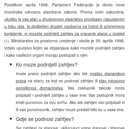
Pocetkom aprila 1998. Parlament Federacije je donio nove
imovinske odnosno stambene zakone. Prema ovim zakonima,
ukoliko je vas stan u drustvenom vlasnistvu proglasen napustenim
u toku rata, te dodijeljen drugim osobama na trajno ili privremeno
koristenje, vi mozete podnijeti zahtjev za vracanje stana u posjed
. Ministarstvo za prostorno uredenje i okolis je 30. aprila 1998.
(
1
)
izdalo uputstvo kojim se objasnjava kako mozete podnijeti zahtjev
i kako nadlezni organi moraju postupati s njim.
Ko moze podnijeti zahtjev?
Imate pravo podnijeti zahtjev ako ste
nosilac stanarskog
prava
na stanu za koji se podnosi zahtjev ili
clan njegovog
porodicnog domacinstva
. Vas zastupnik takode moze
potpisati i podnijeti zahtjev u vase ime. Vas zastupnik mora
imati punomoc za ovu svrhu. Ako ste zahtjev vec potpisali vi
ili vas punomocnik, zahtjev moze predati bilo ko u vase ime.
Gdje se podnosi zahtjev?
Svi zahtjevi za stanove, ukljucujuci vojne stanove i stanove