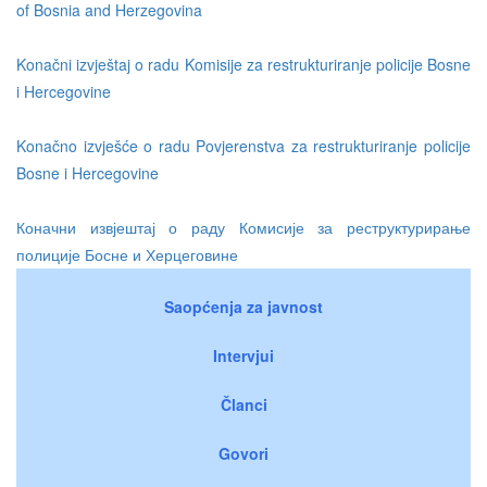
of Bosnia and Herzegovina
Konačni izvještaj o radu Komisije za restrukturiranje policije Bosne
i Hercegovine
Konačno izvješće o radu Povjerenstva za restrukturiranje policije
Bosne i Hercegovine
Коначни извјештај о раду Комисије за реструктурирање
полиције Босне и Херцеговине
Saopćenja za javnost
Intervjui
Članci
Govori