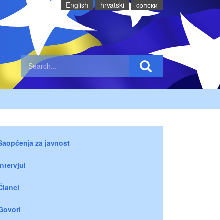
English
hrvatski
cрпски
Saopćenja za javnost
Intervjui
Članci
Govori