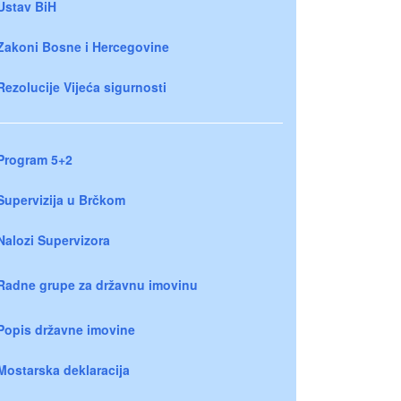
Ustav BiH
Zakoni Bosne i Hercegovine
Rezolucije Vijeća sigurnosti
Program 5+2
Supervizija u Brčkom
Nalozi Supervizora
Radne grupe za državnu imovinu
Popis državne imovine
Mostarska deklaracija