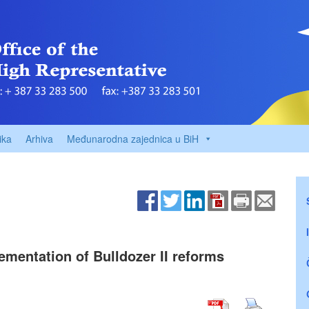
ika
Arhiva
Međunarodna zajednica u BiH
mentation of Bulldozer II reforms