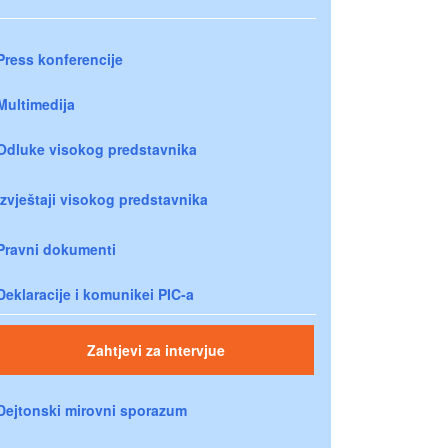
Press konferencije
Multimedija
Odluke visokog predstavnika
Izvještaji visokog predstavnika
Pravni dokumenti
Deklaracije i komunikei PIC-a
Zahtjevi za intervjue
Dejtonski mirovni sporazum