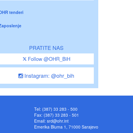
OHR tenderi
Zaposlenje
PRATITE NAS
Follow @OHR_BiH
Instagram: @ohr_bih
Tel: (387) 33 283 - 500
Fax: (387) 33 283 - 501
Email:
srd@ohr.int
Emerika Bluma 1, 71000 Sarajevo