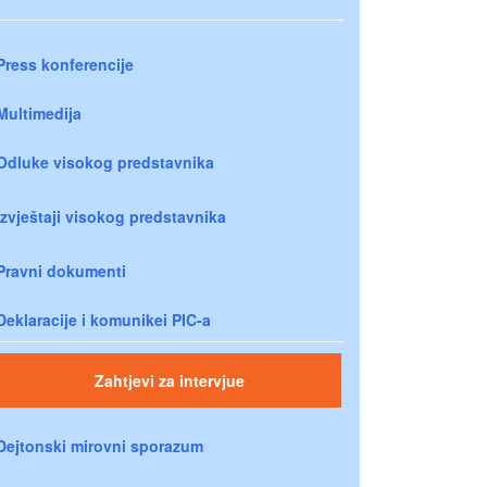
Press konferencije
Multimedija
Odluke visokog predstavnika
Izvještaji visokog predstavnika
Pravni dokumenti
Deklaracije i komunikei PIC-a
Zahtjevi za intervjue
Dejtonski mirovni sporazum