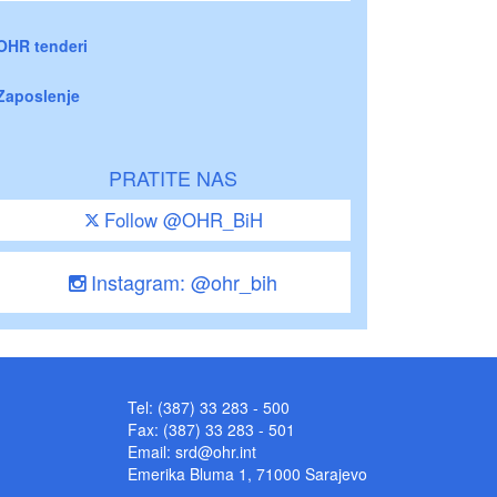
OHR tenderi
Zaposlenje
PRATITE NAS
Follow @OHR_BiH
Instagram: @ohr_bih
Tel: (387) 33 283 - 500
Fax: (387) 33 283 - 501
Email:
srd@ohr.int
Emerika Bluma 1, 71000 Sarajevo