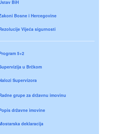
Ustav BiH
Zakoni Bosne i Hercegovine
Rezolucije Vijeća sigurnosti
Program 5+2
Supervizija u Brčkom
Nalozi Supervizora
Radne grupe za državnu imovinu
Popis državne imovine
Mostarska deklaracija