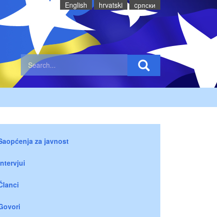
English
hrvatski
cрпски
Saopćenja za javnost
Intervjui
Članci
Govori