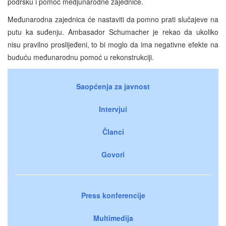
podršku i pomoć medjunarodne zajednice.
Međunarodna zajednica će nastaviti da pomno prati slučajeve na
putu ka suđenju. Ambasador Schumacher je rekao da ukoliko
nisu pravilno proslijeđeni, to bi moglo da ima negativne efekte na
buduću međunarodnu pomoć u rekonstrukciji.
Saopćenja za javnost
Intervjui
Članci
Govori
Press konferencije
Multimedija