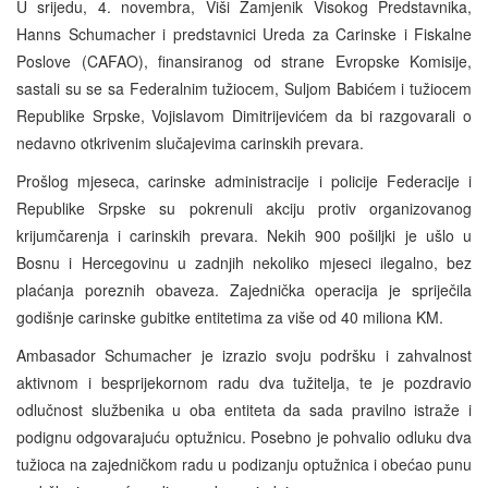
U srijedu, 4. novembra, Viši Zamjenik Visokog Predstavnika,
Hanns Schumacher i predstavnici Ureda za Carinske i Fiskalne
Poslove (CAFAO), finansiranog od strane Evropske Komisije,
sastali su se sa Federalnim tužiocem, Suljom Babićem i tužiocem
Republike Srpske, Vojislavom Dimitrijevićem da bi razgovarali o
nedavno otkrivenim slučajevima carinskih prevara.
Prošlog mjeseca, carinske administracije i policije Federacije i
Republike Srpske su pokrenuli akciju protiv organizovanog
krijumčarenja i carinskih prevara. Nekih 900 pošiljki je ušlo u
Bosnu i Hercegovinu u zadnjih nekoliko mjeseci ilegalno, bez
plaćanja poreznih obaveza. Zajednička operacija je spriječila
godišnje carinske gubitke entitetima za više od 40 miliona KM.
Ambasador Schumacher je izrazio svoju podršku i zahvalnost
aktivnom i besprijekornom radu dva tužitelja, te je pozdravio
odlučnost službenika u oba entiteta da sada pravilno istraže i
podignu odgovarajuću optužnicu. Posebno je pohvalio odluku dva
tužioca na zajedničkom radu u podizanju optužnica i obećao punu