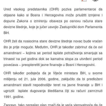
Ured visokog predstavnika (OHR) poziva parlamentarce da
objasne kako si Bosna i Hercegovina može priuštiti izmjene i
dopune Zakona o izmirenju obaveza po osnovu računa stare
devizne štednje, koje je jučer usvojio Zastupnički dom Parlamenta
BiH.
OHR želi da nosiocima stare devizne štednje novac bude vraćen
što je prije moguće. Međutim, OHR je također zabrinut da će ovi
amandmani – kojima se period isplate potraživanja smanjuje sa
trinaest na pet godina dok se kamatna stopa za utvrđeni period
povećava – preopteretiti javne finansije u Bosni i Hercegovini.
OHR također podsjeća da je Vijeće ministara BiH, u svome
mišljenju od 21. jula 2006. godine, zaključilo da bi predloženi
amandmani stavili nepodnošljiv teret na javne finansije u BiH i
ugrozili isplate dugovanja štedišama čiji su računi zamrznuti
1991. godine.
Zapravo, tako nerealan plan znači da je veća vjerovatnoća da će