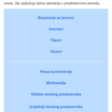
novac. Ne zaslužuju lažna obećanja u predizbornom periodu.
Saopćenja za javnost
Intervjui
Članci
Govori
Press konferencije
Multimedija
Odluke visokog predstavnika
Izvještaji visokog predstavnika