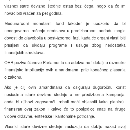
vlasnici stare devizne štednje ostati bez ičega, nego da će im
novac biti vraćen za pet godina.
Međunarodni monetarni fond također je upozorio da bi
neodgovorno trošenje sredstava u predizbornom periodu moglo
dovesti do glavobolja u post-izbornoj fazi, kada će organi vlasti biti
prisiljeni da ukidaju programe i usluge zbog nedostatka
finansijskih sredstava.
OHR poziva članove Parlamenta da adekvatno i detaljno razmotre
finansijske implikacije ovih amandmana, prije konačnog glasanja
o zakonu.
Ako je cilj ovih amandmana da osiguraju dugoročnu korist
nosiocima stare devizne štednje a ne predizborna kampanja,
onda bi njihovi zagovarači trebali moći objasniti kako planiraju
finansirati ovaj zakon i kakve će to posljedice imati na druge
vidove državne, entitetske i kantonalne potrošnje.
Vlasnici stare devizne štednje zaslužuju da dobiju nazad svoj