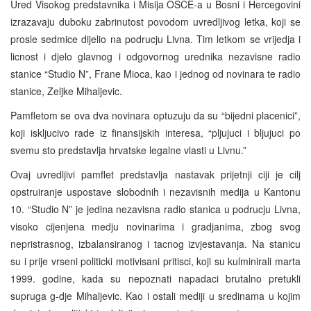
Ured Visokog predstavnika i Misija OSCE-a u Bosni i Hercegovini
izrazavaju duboku zabrinutost povodom uvredljivog letka, koji se
prosle sedmice dijelio na podrucju Livna. Tim letkom se vrijedja i
licnost i djelo glavnog i odgovornog urednika nezavisne radio
stanice “Studio N”, Frane Mioca, kao i jednog od novinara te radio
stanice, Zeljke Mihaljevic.
Pamfletom se ova dva novinara optuzuju da su “bijedni placenici”,
koji iskljucivo rade iz finansijskih interesa, “pljujuci i bljujuci po
svemu sto predstavlja hrvatske legalne vlasti u Livnu.”
Ovaj uvredljivi pamflet predstavlja nastavak prijetnji ciji je cilj
opstruiranje uspostave slobodnih i nezavisnih medija u Kantonu
10. “Studio N” je jedina nezavisna radio stanica u podrucju Livna,
visoko cijenjena medju novinarima i gradjanima, zbog svog
nepristrasnog, izbalansiranog i tacnog izvjestavanja. Na stanicu
su i prije vrseni politicki motivisani pritisci, koji su kulminirali marta
1999. godine, kada su nepoznati napadaci brutalno pretukli
supruga g-dje Mihaljevic. Kao i ostali mediji u sredinama u kojim