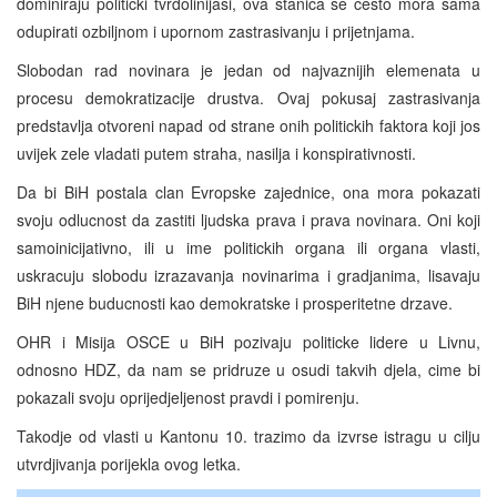
dominiraju politicki tvrdolinijasi, ova stanica se cesto mora sama
odupirati ozbiljnom i upornom zastrasivanju i prijetnjama.
Slobodan rad novinara je jedan od najvaznijih elemenata u
procesu demokratizacije drustva. Ovaj pokusaj zastrasivanja
predstavlja otvoreni napad od strane onih politickih faktora koji jos
uvijek zele vladati putem straha, nasilja i konspirativnosti.
Da bi BiH postala clan Evropske zajednice, ona mora pokazati
svoju odlucnost da zastiti ljudska prava i prava novinara. Oni koji
samoinicijativno, ili u ime politickih organa ili organa vlasti,
uskracuju slobodu izrazavanja novinarima i gradjanima, lisavaju
BiH njene buducnosti kao demokratske i prosperitetne drzave.
OHR i Misija OSCE u BiH pozivaju politicke lidere u Livnu,
odnosno HDZ, da nam se pridruze u osudi takvih djela, cime bi
pokazali svoju oprijedjeljenost pravdi i pomirenju.
Takodje od vlasti u Kantonu 10. trazimo da izvrse istragu u cilju
utvrdjivanja porijekla ovog letka.