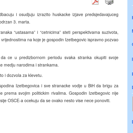
dbacuju i osudjuju izrazito huskacke izjave predsjedavajuceg
odrzan 3. marta.
tranaka “ustasama” i “cetnicima” steti perspektivama suzivota,
m vrijednostima na koje je gospodin Izetbegovic ispravno pozvao
i da ce u predizbornom periodu svaka stranka okupiti svoje
like medju narodima i strankama.
o i dozvola za klevetu.
ospodina Izetbegovica i sve stranacke vodje u BiH da brigu za
e prema svojim politickim rivalima. Gospodin Izetbegovic nije
 misije OSCE-a ocekuju da se ovako nesto vise nece ponoviti.