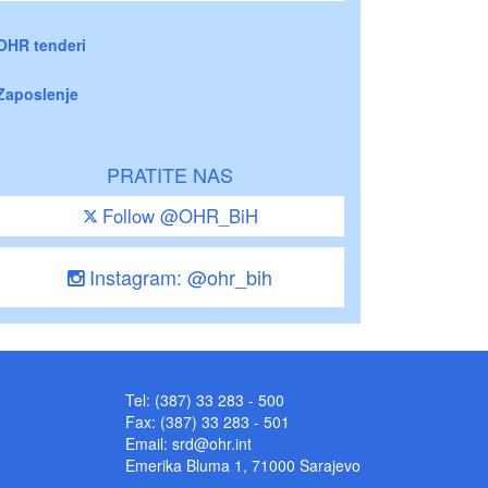
OHR tenderi
Zaposlenje
PRATITE NAS
Follow @OHR_BiH
Instagram: @ohr_bih
Tel: (387) 33 283 - 500
Fax: (387) 33 283 - 501
Email:
srd@ohr.int
Emerika Bluma 1, 71000 Sarajevo