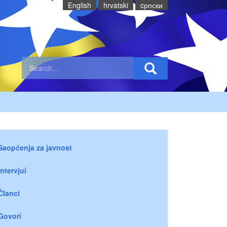
English
hrvatski
cрпски
Saopćenja za javnost
Intervjui
Članci
Govori