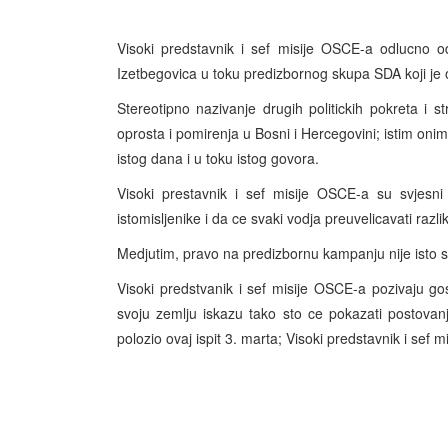
Visoki predstavnik i sef misije OSCE-a odlucno o
Izetbegovica u toku predizbornog skupa SDA koji je 
Stereotipno nazivanje drugih politickih pokreta i s
oprosta i pomirenja u Bosni i Hercegovini; istim oni
istog dana i u toku istog govora.
Visoki prestavnik i sef misije OSCE-a su svjesn
istomisljenike i da ce svaki vodja preuvelicavati raz
Medjutim, pravo na predizbornu kampanju nije isto st
Visoki predstvanik i sef misije OSCE-a pozivaju g
svoju zemlju iskazu tako sto ce pokazati postovanj
polozio ovaj ispit 3. marta; Visoki predstavnik i sef