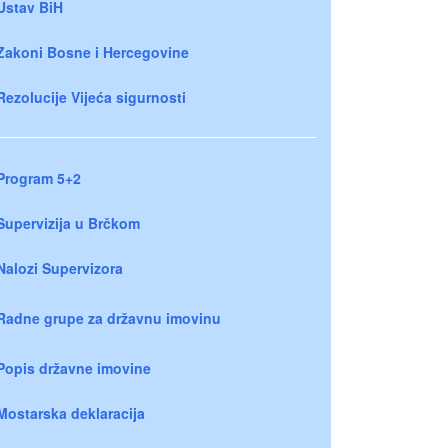
Ustav BiH
Zakoni Bosne i Hercegovine
Rezolucije Vijeća sigurnosti
Program 5+2
Supervizija u Brčkom
Nalozi Supervizora
Radne grupe za državnu imovinu
Popis državne imovine
Mostarska deklaracija