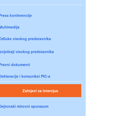
Press konferencije
Multimedija
Odluke visokog predstavnika
Izvještaji visokog predstavnika
Pravni dokumenti
Deklaracije i komunikei PIC-a
Zahtjevi za intervjue
Dejtonski mirovni sporazum