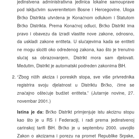
jedinstvena administrativna jedinica lokalne samouprave
pod isklju
ivim suverenitetom Bosne i Hercegovine. Uloga
č
Br
ko Distrikta utvr
ena je Kona
nom odlukom i Statutom
č
đ
č
Br
ko Distrikta. Prema Kona
noj odluci, Br
ko Distrikt ima
č
č
č
pravo i obavezu da izradi vlastite nove zakone, odnosno,
da uskladi zakone entiteta. U slu
ajevima kada se entiteti
č
ne mogu slo
iti oko odre
enog zakona, kao što je trenutno
ž
đ
slu
aj sa obrazovanjem, Distrikt mora sam djelovati.
č
Me
utim, Distrikt je automatski podre
en zakonima BiH.
đ
đ
“Zbog ni
ih akciza i poreskih stopa, sve više privrednika
ž
registrira svoju djelatnost u Distriktu Br
ko,
ime se
č
č
zna
ajno ošte
uje bud
et entiteta.” (Jutarnje novine, 27.
č
ć
ž
novembar 2001.)
Istina je da:
Br
ko Distrikt primjenjuje istu akciznu stopu
č
kao što je u RS i Federaciji, i radi prema jedinstvenoj
carinskoj tarifi BiH. Br
ko je u septembru 2000. usvojilo
č
Zakon o akcizama i porezu na promet Republike Srpske,