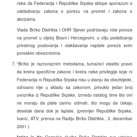
eka da Federacija i Republika Srpska sklope sporazum o
č
uskla
ivanju zakona o porezu na promet i zakona o
đ
akcizama.
Vlada Br
ko Distrikta i OHR Sjever podr
avaju ni
e poreze
č
ž
ž
na promet u cijeloj Bosni i Hercegovini, u cilju podsticanja
privatnog poslovanja i olakšavanja naplate poreza svim
poreskim obveznicima.
“Br
ko je raznoraznim metodama, tuma
e
i vlastito pravo
č
č
ć
da kreira specifi
ne zakone i kreira neke privilegije koje ni
č
Federacija ni Republika Srpska nisu u stanju da obezbijede,
odnosno nije u skladu sa zakonom, privuklo jedan broj
uvoznika iz Republike Srpske, izme
u ostalog time što oni
đ
ne moraju da plate carinu odmah, što mogu da
ekaju
č
desetak dana dok je isplate. (premijer Republike Srpske,
Ivani
, ATV, prenos na Radiju Br
ko Distrikta , 3. decembar
ć
č
2001.)
Istina je da
: Carinska slu
ba Br
ko Distrikta sve vrijeme