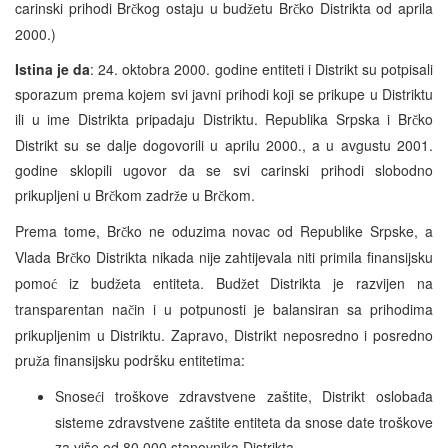
carinski prihodi Br
kog ostaju u bud
etu Br
ko Distrikta od aprila
č
ž
č
2000.)
Istina je da
: 24. oktobra 2000. godine entiteti i Distrikt su potpisali
sporazum prema kojem svi javni prihodi koji se prikupe u Distriktu
ili u ime Distrikta pripadaju Distriktu. Republika Srpska i Br
ko
č
Distrikt su se dalje dogovorili u aprilu 2000., a u avgustu 2001.
godine sklopili ugovor da se svi carinski prihodi slobodno
prikupljeni u Br
kom zadr
e u Br
kom.
č
ž
č
Prema tome, Br
ko ne oduzima novac od Republike Srpske, a
č
Vlada Br
ko Distrikta nikada nije zahtijevala niti primila finansijsku
č
pomo
iz bud
eta entiteta. Bud
et Distrikta je razvijen na
ć
ž
ž
transparentan na
in i u potpunosti je balansiran sa prihodima
č
prikupljenim u Distriktu. Zapravo, Distrikt neposredno i posredno
pru
a finansijsku podršku entitetima:
ž
Snose
i troškove zdravstvene zaštite, Distrikt osloba
a
ć
đ
sisteme zdravstvene zaštite entiteta da snose date troškove
za više od 80.000 stanovnika Distrikta.