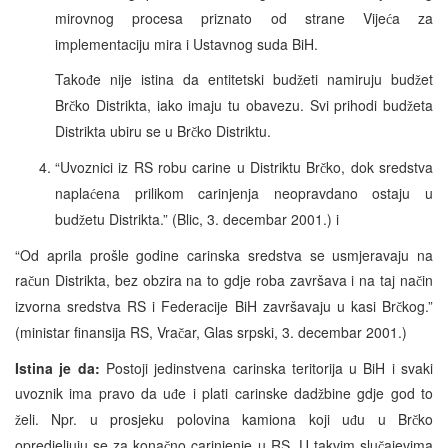
mirovnog procesa priznato od strane Vije
a za
ć
implementaciju mira i Ustavnog suda BiH.
Tako
e nije istina da entitetski bud
eti namiruju bud
et
đ
ž
ž
Br
ko Distrikta, iako imaju tu obavezu. Svi prihodi bud
eta
č
ž
Distrikta ubiru se u Br
ko Distriktu.
č
“Uvoznici iz RS robu carine u Distriktu Br
ko, dok sredstva
č
napla
ena prilikom carinjenja neopravdano ostaju u
ć
bud
etu Distrikta.” (Blic, 3. decembar 2001.) i
ž
“Od aprila prošle godine carinska sredstva se usmjeravaju na
ra
un Distrikta, bez obzira na to gdje roba završava i na taj na
in
č
č
izvorna sredstva RS i Federacije BiH završavaju u kasi Br
kog.”
č
(ministar finansija RS, Vra
ar, Glas srpski, 3. decembar 2001.)
č
Istina je da:
Postoji jedinstvena carinska teritorija u BiH i svaki
uvoznik ima pravo da u
e i plati carinske dad
bine gdje god to
đ
ž
eli. Npr. u prosjeku polovina kamiona koji u
u u Br
ko
ž
đ
č
opredjeljuju se za kona
no carinjenje u RS. U takvim slu
ajevima
č
č