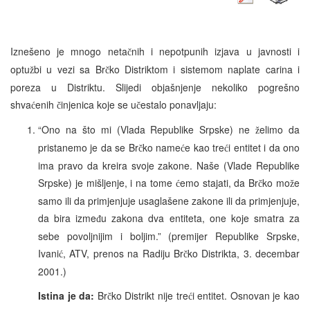
Iznešeno je mnogo neta
nih i nepotpunih izjava u javnosti i
č
optu
bi u vezi sa Br
ko Distriktom i sistemom naplate carina i
ž
č
poreza u Distriktu. Slijedi objašnjenje nekoliko pogrešno
shva
enih
injenica koje se u
estalo ponavljaju:
ć
č
č
“Ono na što mi (Vlada Republike Srpske) ne
elimo da
ž
pristanemo je da se Br
ko name
e kao tre
i entitet i da ono
č
ć
ć
ima pravo da kreira svoje zakone. Naše (Vlade Republike
Srpske) je mišljenje, i na tome
emo stajati, da Br
ko mo
e
ć
č
ž
samo ili da primjenjuje usaglašene zakone ili da primjenjuje,
da bira izme
u zakona dva entiteta, one koje smatra za
đ
sebe povoljnijim i boljim.” (premijer Republike Srpske,
Ivani
, ATV, prenos na Radiju Br
ko Distrikta, 3. decembar
ć
č
2001.)
Istina je da:
Br
ko Distrikt nije tre
i entitet. Osnovan je kao
č
ć