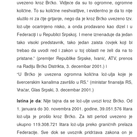
uvezeno kroz Br
ko. Vidje
e da su to ogromne, ogromne
č
ć
koli
ine. To su koli
ine neshvatljive, i evidentno je da to nije
č
č
slu
ilo ni za
ije grijanje, nego da je kroz Br
ko uvezeno tzv.
ž
č
č
lo
-ulje ocarinjeno nisko, a onda prodavano kao dizel i u
ž
Federaciji i u Republici Srpskoj. I mene iznena
uje da jedan
đ
tako visoki predstavnik, tako jedan zaista
ovjek koji bi
č
trebao da uvodi red i zakon u toj oblasti ne
eli da na to
ž
pristane.” (premijer Republike Srpske, Ivani
, ATV, prenos
ć
na Radiju Br
ko Distrikta, 3. decembar 2001.) i
č
“U Br
ko je uvezena ogromna koli
ina lo
-ulja koje je
č
č
ž
švercerskim kanalima završilo u RS.” (ministar finansija RS,
Vra
ar, Glas Srpski, 3. decembar 2001.)
č
Istina je da
: Nije tajna da se lo
-ulje uvozi kroz Br
ko. Od
ž
č
1. januara do 30. novembra 2001. godine, 39.051.576 litara
lo
-ulja je prošlo kroz Br
ko. Za isti period uvezeno je
ž
č
ukupno 119.308.721 litara lo
-ulja preko grani
nih prelaza
ž
č
Federacije. Sve dok se uvoznik pridr
ava zakona on je
ž