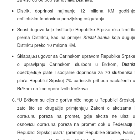
Distrikt doprinosi najmanje 12 miliona KM godišnje
entitetskim fondovima penzijskog osiguranja.
Snosi dugove koje institucije Republike Srpske nisu izmirile
prema Distriktu, kao na primjer
Kristal banka
koja duguje
Distriktu preko 10 miliona KM.
Sklapaju
i ugovor sa Carinskom upravom Republike Srpske
ć
o upravljanju Carinskom slu
bom u Br
kom, Distrikt
ž
č
obezbje
uje plate i socijalne doprinose za 70 slu
benika i
đ
ž
pla
a Republici Srpskoj 7% carinskih prihoda napla
enih u
ć
ć
Br
kom na ime operativnih troškova.
č
“U Br
kom su cijene goriva ni
e nego u Republici Srpskoj,
č
ž
zato što se druga
ije primjenjuju Zakoni o akcizama i
č
obra
unu poreza na promet, gdje akciza ne ulazi u
č
osnovicu obra
una poreza na promet dok u Federaciji i
č
Republici Srpskoj ulazi.” (premijer Republike Srpske, Ivani
,
ć