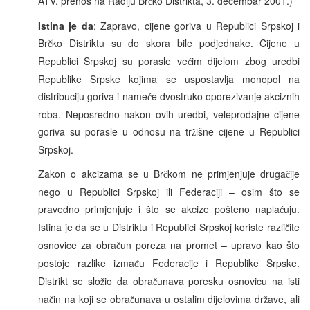
ATV, prenos na Radiju Br
ko Distrikta, 3. decembar 2001.)
č
Istina je da
: Zapravo, cijene goriva u Republici Srpskoj i
Br
ko Distriktu su do skora bile podjednake. Cijene u
č
Republici Srpskoj su porasle ve
im dijelom zbog uredbi
ć
Republike Srpske kojima se uspostavlja monopol na
distribuciju goriva i name
e dvostruko oporezivanje akciznih
ć
roba. Neposredno nakon ovih uredbi, veleprodajne cijene
goriva su porasle u odnosu na tr
išne cijene u Republici
ž
Srpskoj.
Zakon o akcizama se u Br
kom ne primjenjuje druga
ije
č
č
nego u Republici Srpskoj ili Federaciji – osim što se
pravedno primjenjuje i što se akcize pošteno napla
uju.
ć
Istina je da se u Distriktu i Republici Srpskoj koriste razli
ite
č
osnovice za obra
un poreza na promet – upravo kao što
č
postoje razlike izma
u Federacije i Republike Srpske.
đ
Distrikt se slo
io da obra
unava poresku osnovicu na isti
ž
č
na
in na koji se obra
unava u ostalim dijelovima dr
ave, ali
č
č
ž