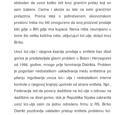
slobodan da uvozi koliko
eli kroz grani
ni prelaz koji on
ž
č
sam izabere. Carine i akcize su iste na svim grani
nim
č
prelazima. Prema ideji o jedinstvenom ekonomskom
prostoru treba mu biti omogu
eno da svoj proizvod prodaje
ć
bilo gdje u BiH gdje ima kupaca. Nema ništa neumjesno u
tome što velika koli
ina robe, uklju
uju
i lo
-ulje, dolazi kroz
č
č
ć
ž
Br
ko.
č
Uvoz lo
-ulja i njegova kasnija prodaja u entitete kao dizel
ž
goriva je predstavljala glavni problem u Bosni i Hercegovini
od 1996. godine, mnogo prije formiranja Distrikta. Problem
je pogoršan nedostatkom uskla
ivanja me
u entitetima po
đ
đ
pitanju regulisanja uvoza lo
– ulja i nedostatkom interne
ž
kontrole o njegovoj krajnjoj upotrebi od strane entiteta. Npr.,
Federacija
eli da pove
a dad
bine na lo
-ulje u odnosu na
ž
ć
ž
ž
dad
bine na dizel gorivo, dok je Republika Srpska zabranila
ž
uvoz lo
-ulja osim za jednu odre
enu firmu iz RS. Br
ko
ž
đ
č
Distrikt pozdravlja uskla
en pristup entiteta problemu lo
-
đ
ž