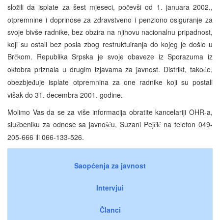
slo
ili da isplate za šest mjeseci, po
evši od 1. januara 2002.,
ž
č
otpremnine i doprinose za zdravstveno i penziono osiguranje za
svoje bivše radnike, bez obzira na njihovu nacionalnu pripadnost,
koji su ostali bez posla zbog restruktuiranja do kojeg je došlo u
Br
kom. Republika Srpska je svoje obaveze iz Sporazuma iz
č
oktobra priznala u drugim izjavama za javnost. Distrikt, tako
e,
đ
obezbje
uje isplate otpremnina za one radnike koji su postali
đ
višak do 31. decembra 2001. godine.
Molimo Vas da se za više informacija obratite kancelariji OHR-a,
slu
beniku za odnose sa javno
u, Suzani Pej
i
na telefon 049-
ž
šć
č
ć
205-666 ili 066-133-526.
Saopćenja za javnost
Intervjui
Članci