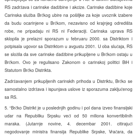
RS zadr
ava i carinske dad
bine i akcize. Carinske dad
bine koje
ž
ž
ž
Carinska slu
ba Br
kog ubire na pošiljke za koje uvoznik izabere
ž
č
da budu ocarinjene u Br
kom, nezavisno od krajnjeg odredišta
č
robe, ne pripadaju ni RS ni Federaciji. Carinska uprava RS
sklopila je prelazni sporazum u februaru 2000. sa Distriktom i
potpisala ugovor sa Distriktom u avgustu 2001. U oba slu
aja, RS
č
se slo
ila da sve carinske dad
bine prikupljene u Br
kom ostaju u
ž
ž
č
Br
kom. Ovo je regulisano Zakonom o carinskoj politici BiH i
č
Statutom Br
ko Distrikta.
č
Zadr
avanjem prikupljenih carinskih prihoda u Distriktu, Br
ko se
ž
č
samostalno izdr
ava i ispunjava uslove iz sporazuma zaklju
enog
ž
č
sa RS.
5. “Br
ko Distrikt je u poslednjih godinu i pol dana izveo finansijski
č
udar na Republiku Srpsku ve
i od 50 miliona konvertibilnih
ć
maraka. (Jutarnje novine, 4. decembar 2001. citiraju
i
ć
negodovanje ministra finansija Republike Srpske, Vra
ara, da
č