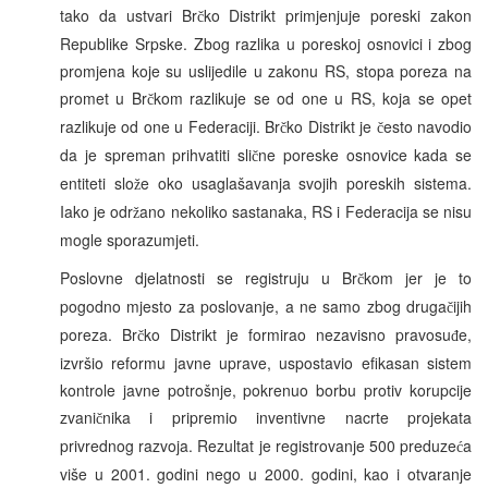
tako da ustvari Br
ko Distrikt primjenjuje poreski zakon
č
Republike Srpske. Zbog razlika u poreskoj osnovici i zbog
promjena koje su uslijedile u zakonu RS, stopa poreza na
promet u Br
kom razlikuje se od one u RS, koja se opet
č
razlikuje od one u Federaciji. Br
ko Distrikt je
esto navodio
č
č
da je spreman prihvatiti sli
ne poreske osnovice kada se
č
entiteti slo
e oko usaglašavanja svojih poreskih sistema.
ž
Iako je odr
ano nekoliko sastanaka, RS i Federacija se nisu
ž
mogle sporazumjeti.
Poslovne djelatnosti se registruju u Br
kom jer je to
č
pogodno mjesto za poslovanje, a ne samo zbog druga
ijih
č
poreza. Br
ko Distrikt je formirao nezavisno pravosu
e,
č
đ
izvršio reformu javne uprave, uspostavio efikasan sistem
kontrole javne potrošnje, pokrenuo borbu protiv korupcije
zvani
nika i pripremio inventivne nacrte projekata
č
privrednog razvoja. Rezultat je registrovanje 500 preduze
a
ć
više u 2001. godini nego u 2000. godini, kao i otvaranje