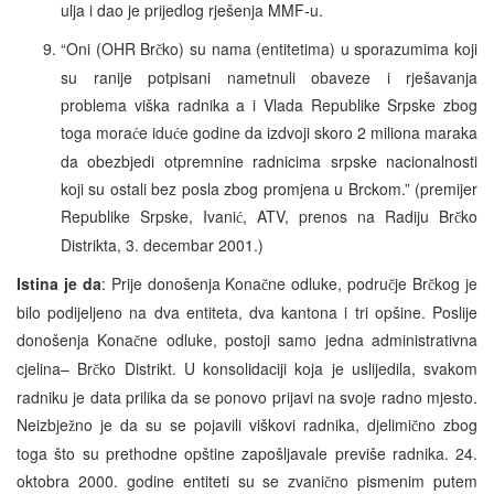
ulja i dao je prijedlog rješenja MMF-u.
“Oni (OHR Br
ko) su nama (entitetima) u sporazumima koji
č
su ranije potpisani nametnuli obaveze i rješavanja
problema viška radnika a i Vlada Republike Srpske zbog
toga mora
e idu
e godine da izdvoji skoro 2 miliona maraka
ć
ć
da obezbjedi otpremnine radnicima srpske nacionalnosti
koji su ostali bez posla zbog promjena u Brckom.” (premijer
Republike Srpske, Ivani
, ATV, prenos na Radiju Br
ko
ć
č
Distrikta, 3. decembar 2001.)
Istina je da
: Prije donošenja Kona
ne odluke, podru
je Br
kog je
č
č
č
bilo podijeljeno na dva entiteta, dva kantona i tri opšine. Poslije
donošenja Kona
ne odluke, postoji samo jedna administrativna
č
cjelina– Br
ko Distrikt. U konsolidaciji koja je uslijedila, svakom
č
radniku je data prilika da se ponovo prijavi na svoje radno mjesto.
Neizbje
no je da su se pojavili viškovi radnika, djelimi
no zbog
ž
č
toga što su prethodne opštine zapošljavale previše radnika. 24.
oktobra 2000. godine entiteti su se zvani
no pismenim putem
č