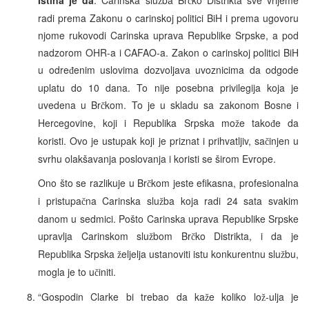
ž
č
radi prema Zakonu o carinskoj politici BiH i prema ugovoru
njome rukovodi Carinska uprava Republike Srpske, a pod
nadzorom OHR-a i CAFAO-a. Zakon o carinskoj politici BiH
u odre
enim uslovima dozvoljava uvoznicima da odgode
đ
uplatu do 10 dana. To nije posebna privilegija koja je
uvedena u Br
kom. To je u skladu sa zakonom Bosne i
č
Hercegovine, koji i Republika Srpska mo
e tako
e da
ž
đ
koristi. Ovo je ustupak koji je priznat i prihvatljiv, sa
injen u
č
svrhu olakšavanja poslovanja i koristi se širom Evrope.
Ono što se razlikuje u Br
kom jeste efikasna, profesionalna
č
i pristupa
na Carinska slu
ba koja radi 24 sata svakim
č
ž
danom u sedmici. Pošto Carinska uprava Republike Srpske
upravlja Carinskom slu
bom Br
ko Distrikta, i da je
ž
č
Republika Srpska
eljelja ustanoviti istu konkurentnu slu
bu,
ž
ž
mogla je to u
initi.
č
“Gospodin Clarke bi trebao da ka
e koliko lo
-ulja je
ž
ž