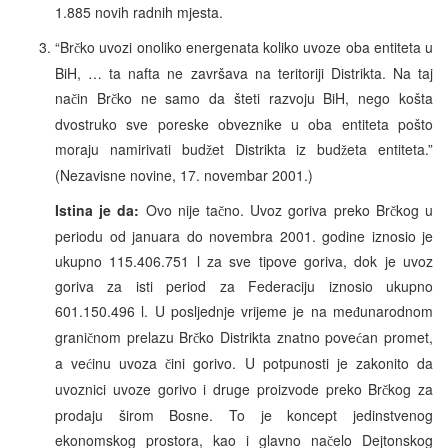
1.885 novih radnih mjesta.
“Br
ko uvozi onoliko energenata koliko uvoze oba entiteta u
č
BiH, … ta nafta ne završava na teritoriji Distrikta. Na taj
na
in Br
ko ne samo da šteti razvoju BiH, nego košta
č
č
dvostruko sve poreske obveznike u oba entiteta pošto
moraju namirivati bud
et Distrikta iz bud
eta entiteta.”
ž
ž
(Nezavisne novine, 17. novembar 2001.)
Istina je da:
Ovo nije ta
no. Uvoz goriva preko Br
kog u
č
č
periodu od januara do novembra 2001. godine iznosio je
ukupno 115.406.751 l za sve tipove goriva, dok je uvoz
goriva za isti period za Federaciju iznosio ukupno
601.150.496 l. U posljednje vrijeme je na me
unarodnom
đ
grani
nom prelazu Br
ko Distrikta znatno pove
an promet,
č
č
ć
a ve
inu uvoza
ini gorivo. U potpunosti je zakonito da
ć
č
uvoznici uvoze gorivo i druge proizvode preko Br
kog za
č
prodaju širom Bosne. To je koncept jedinstvenog
ekonomskog prostora, kao i glavno na
elo Dejtonskog
č