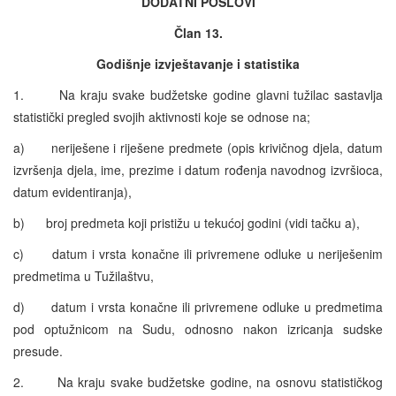
DODATNI POSLOVI
Član 13.
Godišnje izvještavanje i statistika
1. Na kraju svake budžetske godine glavni tužilac sastavlja
statistički pregled svojih aktivnosti koje se odnose na;
a) neriješene i riješene predmete (opis krivičnog djela, datum
izvršenja djela, ime, prezime i datum rođenja navodnog izvršioca,
datum evidentiranja),
b) broj predmeta koji pristižu u tekućoj godini (vidi tačku a),
c) datum i vrsta konačne ili privremene odluke u neriješenim
predmetima u Tužilaštvu,
d) datum i vrsta konačne ili privremene odluke u predmetima
pod optužnicom na Sudu, odnosno nakon izricanja sudske
presude.
2. Na kraju svake budžetske godine, na osnovu statističkog