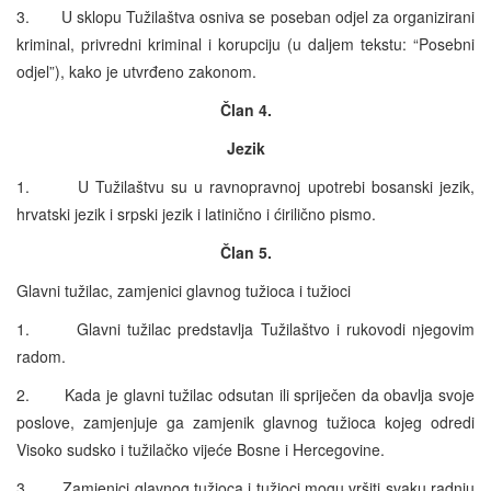
3. U sklopu Tužilaštva osniva se poseban odjel za organizirani
kriminal, privredni kriminal i korupciju (u daljem tekstu: “Posebni
odjel”), kako je utvrđeno zakonom.
Član 4.
Jezik
1. U Tužilaštvu su u ravnopravnoj upotrebi bosanski jezik,
hrvatski jezik i srpski jezik i latinično i ćirilično pismo.
Član 5.
Glavni tužilac, zamjenici glavnog tužioca i tužioci
1. Glavni tužilac predstavlja Tužilaštvo i rukovodi njegovim
radom.
2. Kada je glavni tužilac odsutan ili spriječen da obavlja svoje
poslove, zamjenjuje ga zamjenik glavnog tužioca kojeg odredi
Visoko sudsko i tužilačko vijeće Bosne i Hercegovine.
3. Zamjenici glavnog tužioca i tužioci mogu vršiti svaku radnju