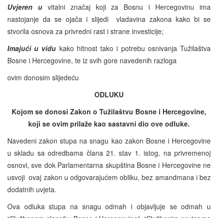
Uvjeren u
vitalni značaj koji za Bosnu i Hercegovinu ima
nastojanje da se ojača i slijedi vladavina zakona kako bi se
stvorila osnova za privredni rast i strane investicije;
Imajući u vidu
kako hitnost tako i potrebu osnivanja Tužilaštva
Bosne i Hercegovine, te iz svih gore navedenih razloga
ovim donosim slijedeću
ODLUKU
Kojom se donosi Zakon o Tužilaštvu Bosne i Hercegovine,
koji se ovim prilaže kao sastavni dio ove odluke.
Navedeni zakon stupa na snagu kao zakon Bosne i Hercegovine
u skladu sa odredbama člana 21. stav 1. istog, na privremenoj
osnovi, sve dok Parlamentarna skupština Bosne i Hercegovine ne
usvoji ovaj zakon u odgovarajućem obliku, bez amandmana i bez
dodatnih uvjeta.
Ova odluka stupa na snagu odmah i objavljuje se odmah u