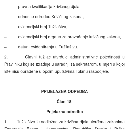
– pravna kvalifikacija krivičnog djela,
– odnosne odredbe Krivičnog zakona,
– evidencijski broj Tužilaštva,
– evidencijski broj organa za provođenje krivičnog zakona,
– datum evidentiranja u Tužilaštvu.
2. Glavni tužilac utvrđuje administrativne pojedinosti u
Pravilniku koji se izrađuje u saradnji sa sekretarom, u mjeri u kojoj
iste nisu obrađene u općim uputstvima i planu raspodjele.
PRIJELAZNA ODREDBA
Član 18.
Prijelazna odredba
1. Tužilaštvo je nadležno za krivična djela utvrđena zakonima
Federacije Bosne i Hercegovine, Republike Srpske i Brčko