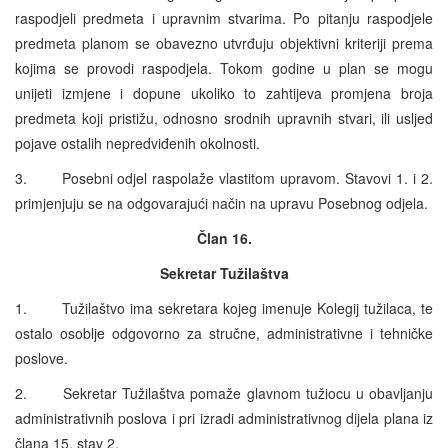
raspodjeli predmeta i upravnim stvarima. Po pitanju raspodjele
predmeta planom se obavezno utvrđuju objektivni kriteriji prema
kojima se provodi raspodjela. Tokom godine u plan se mogu
unijeti izmjene i dopune ukoliko to zahtijeva promjena broja
predmeta koji pristižu, odnosno srodnih upravnih stvari, ili usljed
pojave ostalih nepredviđenih okolnosti.
3. Posebni odjel raspolaže vlastitom upravom. Stavovi 1. i 2.
primjenjuju se na odgovarajući način na upravu Posebnog odjela.
Član 16.
Sekretar Tužilaštva
1. Tužilaštvo ima sekretara kojeg imenuje Kolegij tužilaca, te
ostalo osoblje odgovorno za stručne, administrativne i tehničke
poslove.
2. Sekretar Tužilaštva pomaže glavnom tužiocu u obavljanju
administrativnih poslova i pri izradi administrativnog dijela plana iz
člana 15, stav 2.