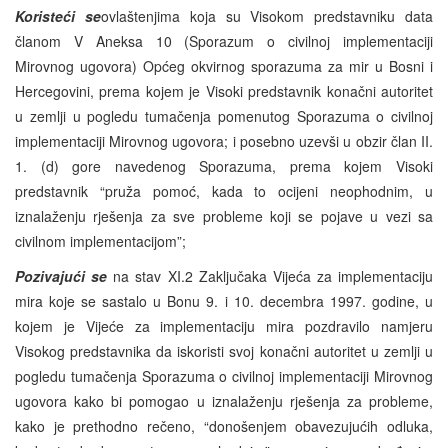
Koristeći se
ovlaštenjima koja su Visokom predstavniku data
članom V Aneksa 10 (Sporazum o civilnoj implementaciji
Mirovnog ugovora) Općeg okvirnog sporazuma za mir u Bosni i
Hercegovini, prema kojem je Visoki predstavnik konačni autoritet
u zemlji u pogledu tumačenja pomenutog Sporazuma o civilnoj
implementaciji Mirovnog ugovora; i posebno uzevši u obzir član II.
1. (d) gore navedenog Sporazuma, prema kojem Visoki
predstavnik “pruža pomoć, kada to ocijeni neophodnim, u
iznalaženju rješenja za sve probleme koji se pojave u vezi sa
civilnom implementacijom”;
Pozivajući se
na stav XI.2 Zaključaka Vijeća za implementaciju
mira koje se sastalo u Bonu 9. i 10. decembra 1997. godine, u
kojem je Vijeće za implementaciju mira pozdravilo namjeru
Visokog predstavnika da iskoristi svoj konačni autoritet u zemlji u
pogledu tumačenja Sporazuma o civilnoj implementaciji Mirovnog
ugovora kako bi pomogao u iznalaženju rješenja za probleme,
kako je prethodno rečeno, “donošenjem obavezujućih odluka,