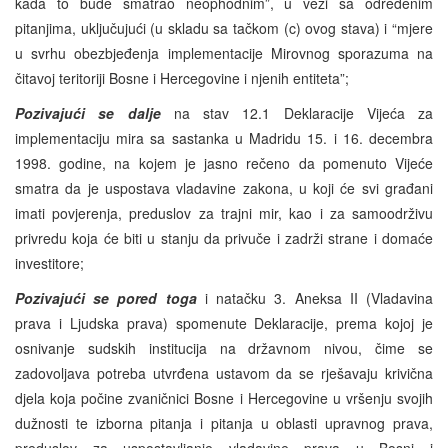
kada to bude smatrao neophodnim”, u vezi sa određenim
pitanjima, uključujući (u skladu sa tačkom (c) ovog stava) i “mjere
u svrhu obezbjeđenja implementacije Mirovnog sporazuma na
čitavoj teritoriji Bosne i Hercegovine i njenih entiteta”;
Pozivajući se dalje
na stav 12.1 Deklaracije Vijeća za
implementaciju mira sa sastanka u Madridu 15. i 16. decembra
1998. godine, na kojem je jasno rečeno da pomenuto Vijeće
smatra da je uspostava vladavine zakona, u koji će svi građani
imati povjerenja, preduslov za trajni mir, kao i za samoodrživu
privredu koja će biti u stanju da privuče i zadrži strane i domaće
investitore;
Pozivajući se pored toga
i natačku 3. Aneksa II (Vladavina
prava i Ljudska prava) spomenute Deklaracije, prema kojoj je
osnivanje sudskih institucija na državnom nivou, čime se
zadovoljava potreba utvrđena ustavom da se rješavaju krivična
djela koja počine zvaničnici Bosne i Hercegovine u vršenju svojih
dužnosti te izborna pitanja i pitanja u oblasti upravnog prava,
preduslov za uspostavljanje vladavine prava u Bosni i