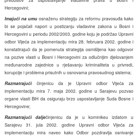
Hercegovini;
Imajući na umu
osnaženu strategiju za reformu pravosuđa kako
bi se pojačali napori u postizanju vladavine zakona u Bosni i
Hercegovini u periodu 2002/2003. godine koju je podržao Upravni
odbor Vijeća za implementaciju mira 28. februara 2002. godine i
konstatirajući da je pomenuta strategija osmišljena kao odgovor
na pozive vlasti u Bosni i Hercegovini za odlučnijim djelovanjem
međunarodne zajednice u rješavanju kriminaliteta u privredi,
korupcije i problema prisutnih u osnovama pravosudnog sistema;
Razmatrajući
činjenicu da je Upravni odbor Vijeća za
implementaciju mira 7. maja 2002. godine u Sarajevu pozvao
organe vlasti BiH da osiguraju brzo uspostavljanje Suda Bosne i
Hercegovine;
Razmatrajući dalje
činjenicu da je u kominikeu izdatom u
Sarajevu 31. jula 2002. godine Upravni odbor Vijeća za
implementaciju mira naveo kako Odbor pozdravlja osnivanje