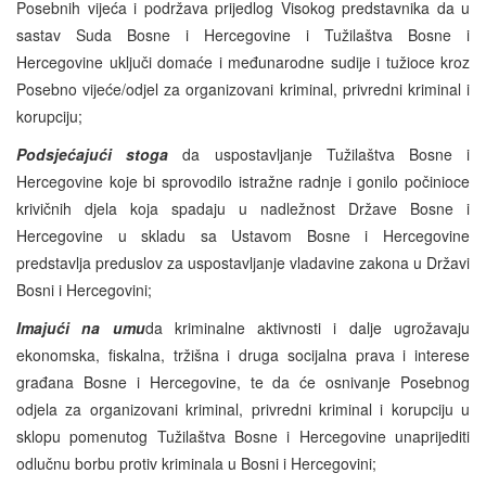
Posebnih vijeća i podržava prijedlog Visokog predstavnika da u
sastav Suda Bosne i Hercegovine i Tužilaštva Bosne i
Hercegovine uključi domaće i međunarodne sudije i tužioce kroz
Posebno vijeće/odjel za organizovani kriminal, privredni kriminal i
korupciju;
Podsjećajući stoga
da uspostavljanje Tužilaštva Bosne i
Hercegovine koje bi sprovodilo istražne radnje i gonilo počinioce
krivičnih djela koja spadaju u nadležnost Države Bosne i
Hercegovine u skladu sa Ustavom Bosne i Hercegovine
predstavlja preduslov za uspostavljanje vladavine zakona u Državi
Bosni i Hercegovini;
Imajući na umu
da kriminalne aktivnosti i dalje ugrožavaju
ekonomska, fiskalna, tržišna i druga socijalna prava i interese
građana Bosne i Hercegovine, te da će osnivanje Posebnog
odjela za organizovani kriminal, privredni kriminal i korupciju u
sklopu pomenutog Tužilaštva Bosne i Hercegovine unaprijediti
odlučnu borbu protiv kriminala u Bosni i Hercegovini;