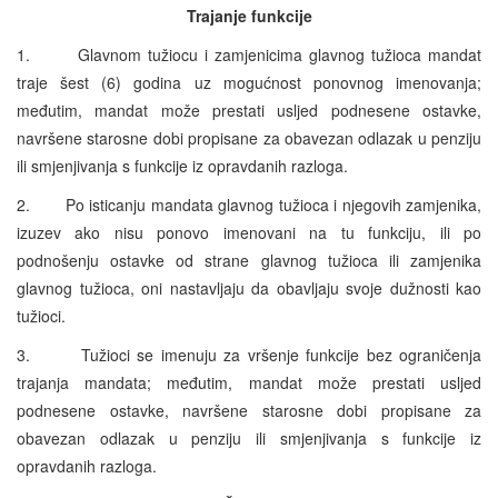
Trajanje funkcije
1. Glavnom tužiocu i zamjenicima glavnog tužioca mandat
traje šest (6) godina uz mogućnost ponovnog imenovanja;
međutim, mandat može prestati usljed podnesene ostavke,
navršene starosne dobi propisane za obavezan odlazak u penziju
ili smjenjivanja s funkcije iz opravdanih razloga.
2. Po isticanju mandata glavnog tužioca i njegovih zamjenika,
izuzev ako nisu ponovo imenovani na tu funkciju, ili po
podnošenju ostavke od strane glavnog tužioca ili zamjenika
glavnog tužioca, oni nastavljaju da obavljaju svoje dužnosti kao
tužioci.
3. Tužioci se imenuju za vršenje funkcije bez ograničenja
trajanja mandata; međutim, mandat može prestati usljed
podnesene ostavke, navršene starosne dobi propisane za
obavezan odlazak u penziju ili smjenjivanja s funkcije iz
opravdanih razloga.