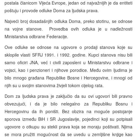
postala članicom Vijeća Evrope, jedan od najvažnijih je da entiteti
poštuju i provode odluke Doma za ljudska prava.
Najveći broj dosadašnjih odluka Doma, preko stotinu, se odnose
na vojne stanove. Provedba ovih odluka je u nadležnosti
Ministarstva odbrane Federacije.
Ove odluke se odnose na ugovore o prodaji stanova koje su
sklopile vlasti SFRJ 1991. i 1992. godine. Kupci stanova nisu bili
samo oficiri JNA, već i civili zaposleni u Ministarstvu odbrane i
vojsci, kao i penzioneri i njihove porodice. Među ovim ljudima je
bilo mnogo građana Republike Bosne i Hercegovine, i mnogi od
njih su u svojim stanovima živjeli tokom cijelog rata.
Dom za ljudska prava je zaključio da su ovi ugovori bili pravno
obvezujući, i da je bilo nelegalno za Republiku Bosnu i
Hercegovinu da ih poništi. Bez obzira na moguće postojanje
sporova između BiH i SR Jugoslavije, pojedinci koji su potpisali
ugovore o otkupu su stekli prava koja se moraju poštivati. Njima
se mora pružiti mogućnost da se uvedu u zemljišne knjige kao